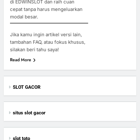
di EDWINSLOT dan raih cuan
cepat tanpa harus mengeluarkan
modal besar.
Jika kamu ingin artikel versi lain,
tambahan FAQ, atau fokus khusus,
silakan beri tahu saya!
Read More
SLOT GACOR
situs slot gacor
slot toto