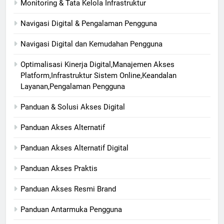
Monitoring & Tata Kelola Infrastruktur
Navigasi Digital & Pengalaman Pengguna
Navigasi Digital dan Kemudahan Pengguna
Optimalisasi Kinerja Digital,Manajemen Akses
Platform,Infrastruktur Sistem Online,Keandalan
Layanan,Pengalaman Pengguna
Panduan & Solusi Akses Digital
Panduan Akses Alternatif
Panduan Akses Alternatif Digital
Panduan Akses Praktis
Panduan Akses Resmi Brand
Panduan Antarmuka Pengguna