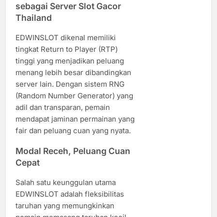
sebagai Server Slot Gacor
Thailand
EDWINSLOT dikenal memiliki
tingkat Return to Player (RTP)
tinggi yang menjadikan peluang
menang lebih besar dibandingkan
server lain. Dengan sistem RNG
(Random Number Generator) yang
adil dan transparan, pemain
mendapat jaminan permainan yang
fair dan peluang cuan yang nyata.
Modal Receh, Peluang Cuan
Cepat
Salah satu keunggulan utama
EDWINSLOT adalah fleksibilitas
taruhan yang memungkinkan