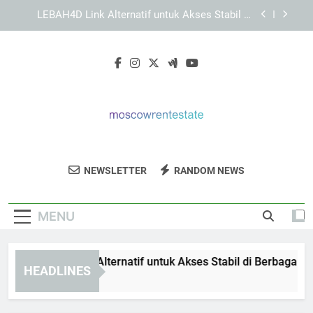
Skip
KAYA787 Login dengan Tampilan yang Nyaman
to
untuk Pengguna Mobile
content
Cara Meningkatkan Kenyamanan saat
Menggunakan KAYA787 Login
EDWINSLOT Link Alternatif untuk Akses Stabil di
Berbagai Perangkat
LEBAH4D Link Alternatif untuk Akses Stabil di
Berbagai Perangkat
KAYA787 Login dengan Tampilan yang Nyaman
untuk Pengguna Mobile
Moscow Rent
Sewa Properti Berkualitas Di Moskow
Cara Meningkatkan Kenyamanan saat
NEWSLETTER
RANDOM NEWS
Estate
Menggunakan KAYA787 Login
Dengan Layanan Dari Moscow Rent Estate.
MENU
WINSLOT Link Alternatif untuk Akses Stabil di Berbagai Pera
HEADLINES
Weeks Ago