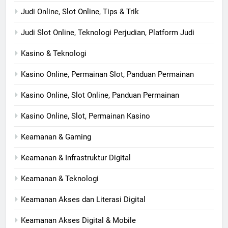
Judi Online, Slot Online, Tips & Trik
Judi Slot Online, Teknologi Perjudian, Platform Judi
Kasino & Teknologi
Kasino Online, Permainan Slot, Panduan Permainan
Kasino Online, Slot Online, Panduan Permainan
Kasino Online, Slot, Permainan Kasino
Keamanan & Gaming
Keamanan & Infrastruktur Digital
Keamanan & Teknologi
Keamanan Akses dan Literasi Digital
Keamanan Akses Digital & Mobile