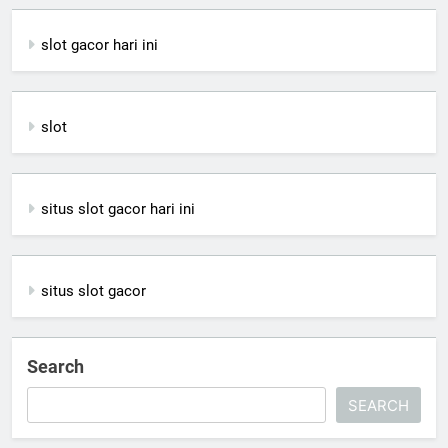
slot gacor hari ini
slot
situs slot gacor hari ini
situs slot gacor
Search
SEARCH