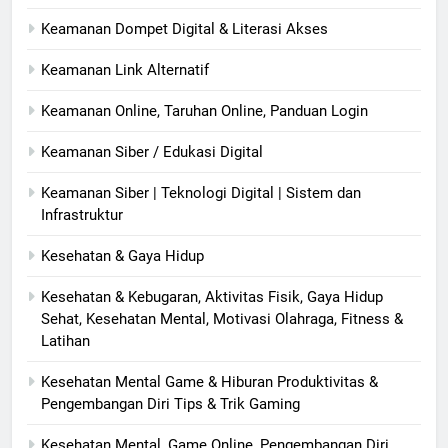
Keamanan Dompet Digital & Literasi Akses
Keamanan Link Alternatif
Keamanan Online, Taruhan Online, Panduan Login
Keamanan Siber / Edukasi Digital
Keamanan Siber | Teknologi Digital | Sistem dan
Infrastruktur
Kesehatan & Gaya Hidup
Kesehatan & Kebugaran, Aktivitas Fisik, Gaya Hidup
Sehat, Kesehatan Mental, Motivasi Olahraga, Fitness &
Latihan
Kesehatan Mental Game & Hiburan Produktivitas &
Pengembangan Diri Tips & Trik Gaming
Kesehatan Mental, Game Online, Pengembangan Diri,