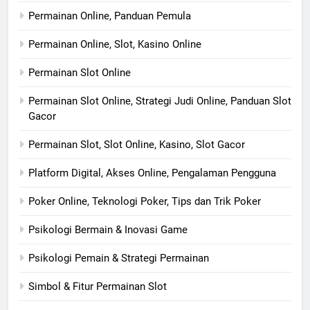
Permainan Online, Panduan Pemula
Permainan Online, Slot, Kasino Online
Permainan Slot Online
Permainan Slot Online, Strategi Judi Online, Panduan Slot
Gacor
Permainan Slot, Slot Online, Kasino, Slot Gacor
Platform Digital, Akses Online, Pengalaman Pengguna
Poker Online, Teknologi Poker, Tips dan Trik Poker
Psikologi Bermain & Inovasi Game
Psikologi Pemain & Strategi Permainan
Simbol & Fitur Permainan Slot