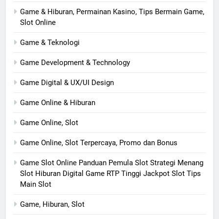
Game & Hiburan, Permainan Kasino, Tips Bermain Game,
Slot Online
Game & Teknologi
Game Development & Technology
Game Digital & UX/UI Design
Game Online & Hiburan
Game Online, Slot
Game Online, Slot Terpercaya, Promo dan Bonus
Game Slot Online Panduan Pemula Slot Strategi Menang
Slot Hiburan Digital Game RTP Tinggi Jackpot Slot Tips
Main Slot
Game, Hiburan, Slot