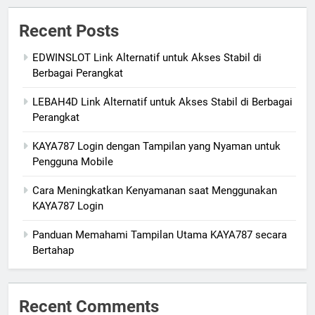
Recent Posts
EDWINSLOT Link Alternatif untuk Akses Stabil di
Berbagai Perangkat
LEBAH4D Link Alternatif untuk Akses Stabil di Berbagai
Perangkat
KAYA787 Login dengan Tampilan yang Nyaman untuk
Pengguna Mobile
Cara Meningkatkan Kenyamanan saat Menggunakan
KAYA787 Login
Panduan Memahami Tampilan Utama KAYA787 secara
Bertahap
Recent Comments