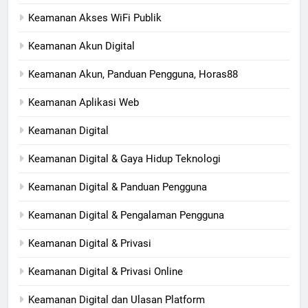
Keamanan Akses WiFi Publik
Keamanan Akun Digital
Keamanan Akun, Panduan Pengguna, Horas88
Keamanan Aplikasi Web
Keamanan Digital
Keamanan Digital & Gaya Hidup Teknologi
Keamanan Digital & Panduan Pengguna
Keamanan Digital & Pengalaman Pengguna
Keamanan Digital & Privasi
Keamanan Digital & Privasi Online
Keamanan Digital dan Ulasan Platform