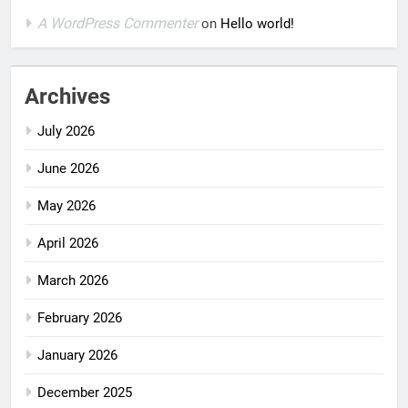
A WordPress Commenter
on
Hello world!
Archives
July 2026
June 2026
May 2026
April 2026
March 2026
February 2026
January 2026
December 2025