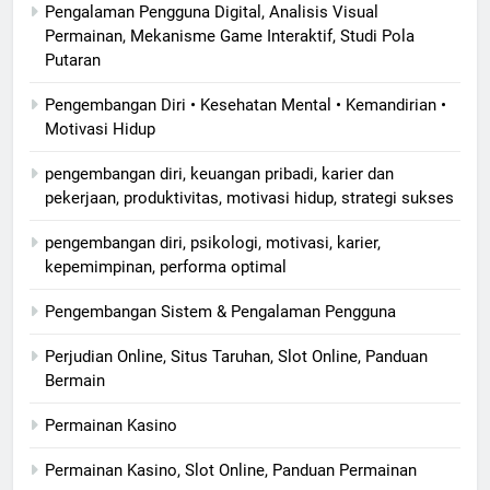
Pengalaman Pengguna Digital, Analisis Visual
Permainan, Mekanisme Game Interaktif, Studi Pola
Putaran
Pengembangan Diri • Kesehatan Mental • Kemandirian •
Motivasi Hidup
pengembangan diri, keuangan pribadi, karier dan
pekerjaan, produktivitas, motivasi hidup, strategi sukses
pengembangan diri, psikologi, motivasi, karier,
kepemimpinan, performa optimal
Pengembangan Sistem & Pengalaman Pengguna
Perjudian Online, Situs Taruhan, Slot Online, Panduan
Bermain
Permainan Kasino
Permainan Kasino, Slot Online, Panduan Permainan