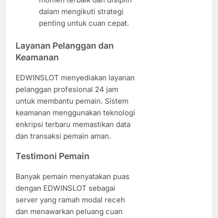
dalam mengikuti strategi
penting untuk cuan cepat.
Layanan Pelanggan dan
Keamanan
EDWINSLOT menyediakan layanan
pelanggan profesional 24 jam
untuk membantu pemain. Sistem
keamanan menggunakan teknologi
enkripsi terbaru memastikan data
dan transaksi pemain aman.
Testimoni Pemain
Banyak pemain menyatakan puas
dengan EDWINSLOT sebagai
server yang ramah modal receh
dan menawarkan peluang cuan