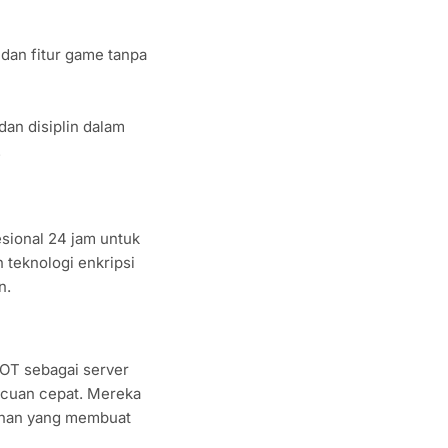
dan fitur game tanpa
an disiplin dalam
.
ional 24 jam untuk
teknologi enkripsi
n.
T sebagai server
cuan cepat. Mereka
inan yang membuat