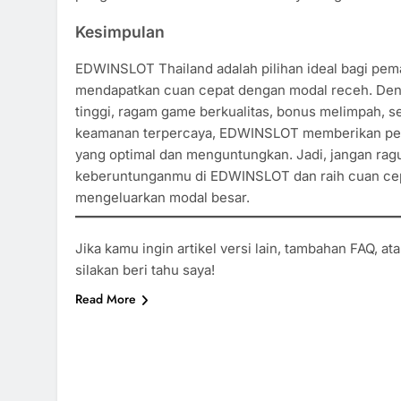
Kesimpulan
EDWINSLOT Thailand adalah pilihan ideal bagi pema
mendapatkan cuan cepat dengan modal receh. Den
tinggi, ragam game berkualitas, bonus melimpah, s
keamanan terpercaya, EDWINSLOT memberikan pe
yang optimal dan menguntungkan. Jadi, jangan ra
keberuntunganmu di EDWINSLOT dan raih cuan cep
mengeluarkan modal besar.
Jika kamu ingin artikel versi lain, tambahan FAQ, at
silakan beri tahu saya!
Read More