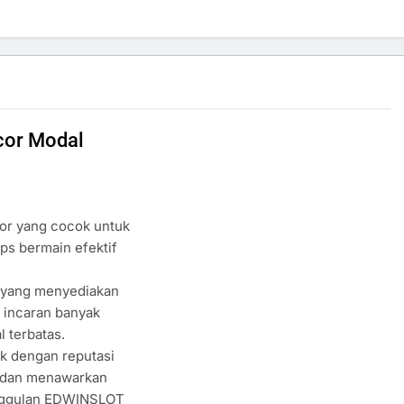
cor Modal
or yang cocok untuk
ps bermain efektif
r yang menyediakan
 incaran banyak
 terbatas.
ik dengan reputasi
h dan menawarkan
unggulan EDWINSLOT