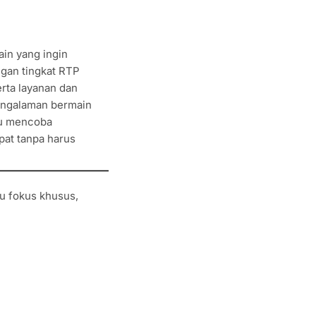
in yang ingin
gan tingkat RTP
erta layanan dan
ngalaman bermain
gu mencoba
at tanpa harus
au fokus khusus,