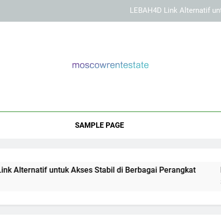
LEBAH4D Link Alternatif un
KAYA787 Login dengan Tampila
Cara Meningkatkan Kenyama
EDWINSLOT Link Alternatif unt
cow Rent Estate
LEBAH4D Link Alternatif un
erti Berkualitas Di Moskow Dengan Layanan Dari Moscow Rent 
KAYA787 Login dengan Tampila
SAMPLE PAGE
Cara Meningkatkan Kenyama
f untuk Akses Stabil di Berbagai Perangkat
KAYA787 Lo
3 Weeks Ago