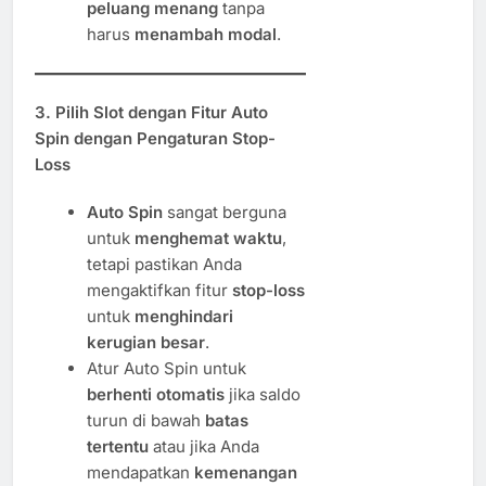
peluang menang
tanpa
harus
menambah modal
.
3. Pilih Slot dengan Fitur Auto
Spin dengan Pengaturan Stop-
Loss
Auto Spin
sangat berguna
untuk
menghemat waktu
,
tetapi pastikan Anda
mengaktifkan fitur
stop-loss
untuk
menghindari
kerugian besar
.
Atur Auto Spin untuk
berhenti otomatis
jika saldo
turun di bawah
batas
tertentu
atau jika Anda
mendapatkan
kemenangan