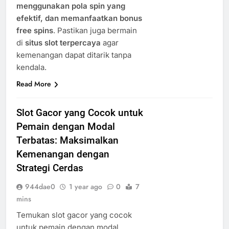
menggunakan pola spin yang
efektif, dan memanfaatkan bonus
free spins
. Pastikan juga bermain
di
situs slot terpercaya
agar
kemenangan dapat ditarik tanpa
kendala.
Read More
Slot Gacor yang Cocok untuk
Pemain dengan Modal
Terbatas: Maksimalkan
Kemenangan dengan
Strategi Cerdas
944dae0
1 year ago
0
7
mins
Temukan slot gacor yang cocok
untuk pemain dengan modal