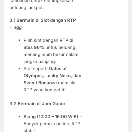
tambahan untuk meningkatkan
peluang jackpot:
3.1 Bermain di Slot dengan RTP
Tinggi
Pilih slot dengan
RTP di
atas 96%
untuk peluang
menang lebih besar dalam
jangka panjang.
Slot seperti
Gates of
Olympus, Lucky Neko, dan
Sweet Bonanza
memiliki
RTP yang kompetitif.
3.2 Bermain di Jam Gacor
Siang (12:00 – 15:00 WIB)
–
Banyak pemain online, RTP
stabil.