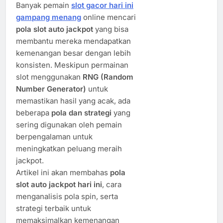
Banyak pemain
slot gacor hari ini
gampang menang
online mencari
pola slot auto jackpot
yang bisa
membantu mereka mendapatkan
kemenangan besar dengan lebih
konsisten. Meskipun permainan
slot menggunakan
RNG (Random
Number Generator)
untuk
memastikan hasil yang acak, ada
beberapa
pola dan strategi
yang
sering digunakan oleh pemain
berpengalaman untuk
meningkatkan peluang meraih
jackpot.
Artikel ini akan membahas
pola
slot auto jackpot hari ini
, cara
menganalisis pola spin, serta
strategi terbaik untuk
memaksimalkan kemenangan