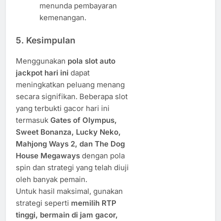
menunda pembayaran
kemenangan.
5. Kesimpulan
Menggunakan
pola slot auto
jackpot hari ini
dapat
meningkatkan peluang menang
secara signifikan. Beberapa slot
yang terbukti gacor hari ini
termasuk
Gates of Olympus,
Sweet Bonanza, Lucky Neko,
Mahjong Ways 2, dan The Dog
House Megaways
dengan pola
spin dan strategi yang telah diuji
oleh banyak pemain.
Untuk hasil maksimal, gunakan
strategi seperti
memilih RTP
tinggi, bermain di jam gacor,