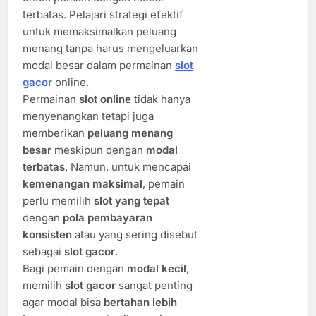
terbatas. Pelajari strategi efektif
untuk memaksimalkan peluang
menang tanpa harus mengeluarkan
modal besar dalam permainan
slot
gacor
online.
Permainan
slot online
tidak hanya
menyenangkan tetapi juga
memberikan
peluang menang
besar
meskipun dengan
modal
terbatas
. Namun, untuk mencapai
kemenangan maksimal
, pemain
perlu memilih
slot yang tepat
dengan
pola pembayaran
konsisten
atau yang sering disebut
sebagai
slot gacor
.
Bagi pemain dengan
modal kecil
,
memilih
slot gacor
sangat penting
agar modal bisa
bertahan lebih