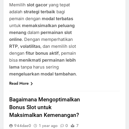
Memilih
slot gacor
yang tepat
adalah
strategi terbaik
bagi
pemain dengan
modal terbatas
untuk
memaksimalkan peluang
menang
dalam
permainan slot
online
. Dengan memperhatikan
RTP
,
volatilitas
, dan memilih slot
dengan
fitur bonus aktif
, pemain
bisa
menikmati permainan lebih
lama
tanpa harus sering
mengeluarkan modal tambahan
.
Read More
Bagaimana Mengoptimalkan
Bonus Slot untuk
Maksimalkan Kemenangan?
944dae0
1 year ago
0
7