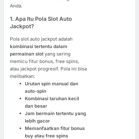
Anda.
1. Apa Itu Pola Slot Auto
Jackpot?
Pola slot auto jackpot adalah
kombinasi tertentu dalam
permainan slot
yang sering
memicu fitur bonus, free spins,
atau jackpot progresif. Pola ini bisa
melibatkan:
Urutan spin manual dan
auto-spin
Kombinasi taruhan kecil
dan besar
Jam bermain tertentu yang
lebih gacor
Memanfaatkan fitur bonus
buy atau free spins