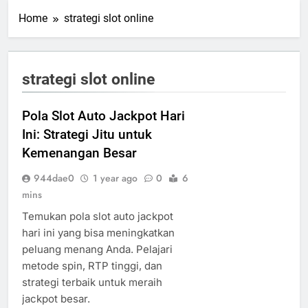
Home
strategi slot online
strategi slot online
Pola Slot Auto Jackpot Hari
Ini: Strategi Jitu untuk
Kemenangan Besar
944dae0
1 year ago
0
6
mins
Temukan pola slot auto jackpot
hari ini yang bisa meningkatkan
peluang menang Anda. Pelajari
metode spin, RTP tinggi, dan
strategi terbaik untuk meraih
jackpot besar.