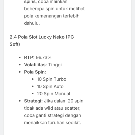
spins
, coba mainkan
beberapa spin untuk melihat
pola kemenangan terlebih
dahulu.
2.4 Pola Slot Lucky Neko (PG
Soft)
RTP:
96.73%
Volatilitas:
Tinggi
Pola Spin:
10 Spin Turbo
10 Spin Auto
20 Spin Manual
Strategi:
Jika dalam 20 spin
tidak ada wild atau scatter,
coba ganti strategi dengan
menaikkan taruhan sedikit.