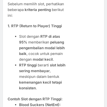
Sebelum memilih slot, perhatikan
beberapa
kriteria penting
berikut
ini:
1. RTP (Return to Player) Tinggi
Slot dengan
RTP di atas
95%
memberikan
peluang
pengembalian modal lebih
baik
, cocok untuk pemain
dengan
modal kecil
.
RTP tinggi
berarti
slot lebih
sering membayar
,
meskipun dalam bentuk
kemenangan kecil tetapi
konsisten
.
Contoh Slot dengan RTP Tinggi:
Blood Suckers (NetEnt):