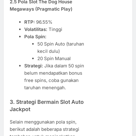
2.5 Pola Slot The Dog House
Megaways (Pragmatic Play)
RTP:
96.55%
Volatilitas:
Tinggi
Pola Spin:
50 Spin Auto (taruhan
kecil dulu)
20 Spin Manual
Strategi:
Jika dalam 50 spin
belum mendapatkan bonus
free spins, coba gunakan
taruhan menengah.
3. Strategi Bermain Slot Auto
Jackpot
Selain menggunakan pola spin,
berikut adalah beberapa strategi