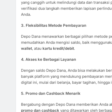
yang canggih untuk melindungi data dan transaksi p
verifikasi dua langkah memberikan lapisan perlind
Anda.
3.
Fleksibilitas Metode Pembayaran
Depo Dana menawarkan berbagai pilihan metode p
memudahkan Anda mengisi saldo, baik mengguna
wallet
, atau
kartu kredit/debit
.
4.
Akses ke Berbagai Layanan
Dengan saldo Depo Dana, Anda bisa melakukan berb
banyak platform yang mendukung pembayaran me
digital ini, mulai dari belanja, bayar tagihan, hingga 
5.
Promo dan Cashback Menarik
Bergabung dengan Depo Dana memberikan Anda ak
promo dan cashback
yang ditawarkan oleh berbag