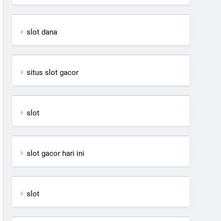
slot dana
situs slot gacor
slot
slot gacor hari ini
slot