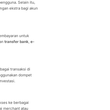
engguna. Selain itu,
ungan ekstra bagi akun
embayaran untuk
kan
transfer bank
,
e-
agai transaksi di
nggunakan dompet
investasi.
ses ke berbagai
ai merchant atau