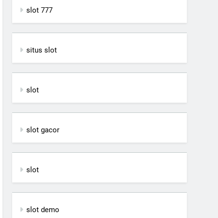
slot 777
situs slot
slot
slot gacor
slot
slot demo