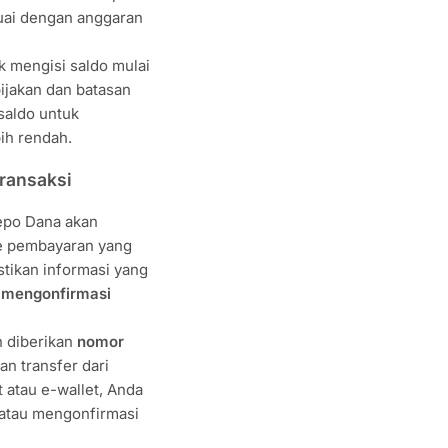
uai dengan anggaran
 mengisi saldo mulai
bijakan dan batasan
saldo untuk
bih rendah.
ransaksi
epo Dana akan
de pembayaran yang
stikan informasi yang
k
mengonfirmasi
n diberikan
nomor
n transfer dari
 atau e-wallet, Anda
 atau mengonfirmasi