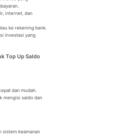
bayaran.
air, internet, dan
au ke rekening bank.
si investasi yang
k Top Up Saldo
cepat dan mudah.
k mengisi saldo dan
an sistem keamanan