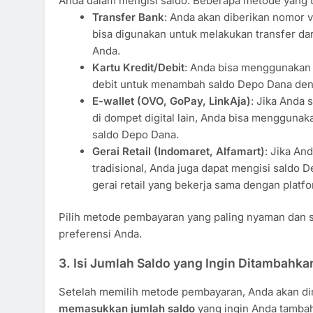
Anda dalam mengisi saldo. Beberapa metode yang te
Transfer Bank
: Anda akan diberikan nomor v
bisa digunakan untuk melakukan transfer da
Anda.
Kartu Kredit/Debit
: Anda bisa menggunakan k
debit untuk menambah saldo Depo Dana de
E-wallet (OVO, GoPay, LinkAja)
: Jika Anda 
di dompet digital lain, Anda bisa mengguna
saldo Depo Dana.
Gerai Retail (Indomaret, Alfamart)
: Jika An
tradisional, Anda juga dapat mengisi saldo 
gerai retail yang bekerja sama dengan platfor
Pilih metode pembayaran yang paling nyaman dan 
preferensi Anda.
3.
Isi Jumlah Saldo yang Ingin Ditambahka
Setelah memilih metode pembayaran, Anda akan di
memasukkan jumlah saldo
yang ingin Anda tamba