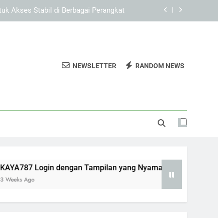
tuk Akses Stabil di Berbagai Perangkat
n yang Nyaman untuk Pengguna Mobile
nan saat Menggunakan KAYA787 Login
NEWSLETTER
RANDOM NEWS
uk Akses Stabil di Berbagai Perangkat
tuk Akses Stabil di Berbagai Perangkat
Estate.
n yang Nyaman untuk Pengguna Mobile
nan saat Menggunakan KAYA787 Login
 Login dengan Tampilan yang Nyaman untuk Pengguna Mobil
o