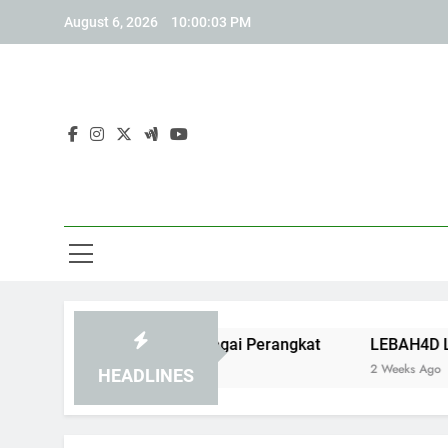
Skip
August 6, 2026
10:00:04 PM
to
content
Mos
Sewa Prop
 Akses Stabil di Berbagai Perangkat
LEBAH4D Link Altern
2 Weeks Ago
HEADLINES