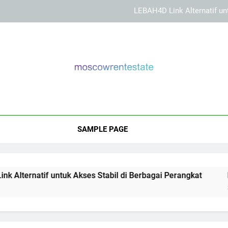
LEBAH4D Link Alternatif un
KAYA787 Login dengan Tampila
Cara Meningkatkan Kenyama
EDWINSLOT Link Alternatif unt
cow Rent Estate
LEBAH4D Link Alternatif un
erti Berkualitas Di Moskow Dengan Layanan Dari Moscow Rent 
KAYA787 Login dengan Tampila
SAMPLE PAGE
Cara Meningkatkan Kenyama
atif untuk Akses Stabil di Berbagai Perangkat
KAYA787 
3 Weeks Ag