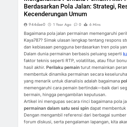
Berdasarkan Pola Jalan: Strategi, Re
Kecenderungan Umum
944dae0
1 Year Ago
0
6 Mins
Bagaimana pola jalan permainan memengaruhi peril
Kaya787? Simak ulasan lengkap tentang respons str
dan kebiasaan pengguna berdasarkan tren pola ya
Dalam dunia permainan berbasis peluang seperti
k
faktor teknis seperti RTP, volatilitas, atau fitur b
hasil akhir.
Perilaku pemain
turut memainkan peran
membentuk dinamika permainan secara keseluruhan
yang menarik untuk dianalisis adalah bagaimana
po
memengaruhi cara pemain bertindak—baik dari segi 
bermain, hingga pengambilan keputusan.
Artikel ini mengupas secara rinci bagaimana pola j
permainan dalam satu sesi spin
dapat membentuk p
Dengan mengambil referensi dari berbagai sumber
forum diskusi, serta pengalaman lapangan, kita ak