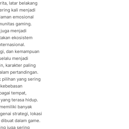
ita, latar belakang
ring kali menjadi
alaman emosional
munitas gaming.
 juga menjadi
takan ekosistem
nternasional.
nggi, dan kemampuan
elalu menjadi
, karakter paling
dalam pertandingan.
pilihan yang sering
 kebebasan
bagai tempat,
 yang terasa hidup.
memiliki banyak
nai strategi, lokasi
 dibuat dalam game.
ng juga sering