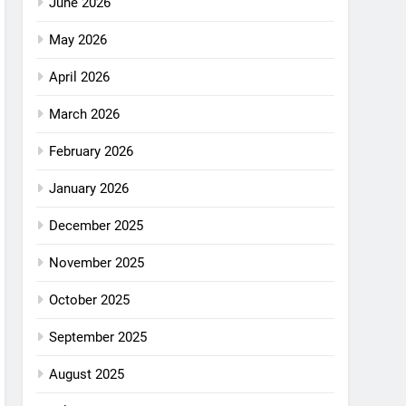
June 2026
May 2026
April 2026
March 2026
February 2026
January 2026
December 2025
November 2025
October 2025
September 2025
August 2025