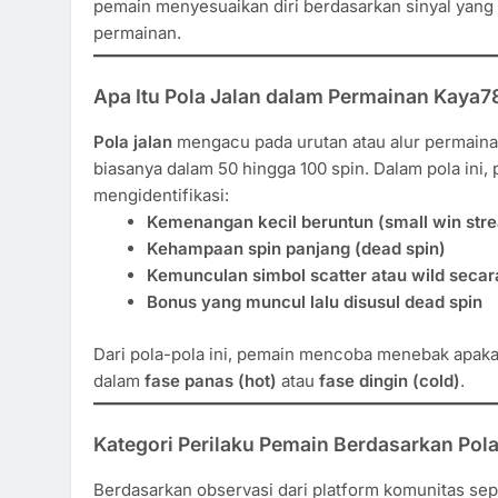
pemain menyesuaikan diri berdasarkan sinyal yang 
permainan.
Apa Itu Pola Jalan dalam Permainan Kaya7
Pola jalan
mengacu pada urutan atau alur permainan
biasanya dalam 50 hingga 100 spin. Dalam pola ini,
mengidentifikasi:
Kemenangan kecil beruntun (small win stre
Kehampaan spin panjang (dead spin)
Kemunculan simbol scatter atau wild secar
Bonus yang muncul lalu disusul dead spin
Dari pola-pola ini, pemain mencoba menebak apak
dalam
fase panas (hot)
atau
fase dingin (cold)
.
Kategori Perilaku Pemain Berdasarkan Pola
Berdasarkan observasi dari platform komunitas sepe