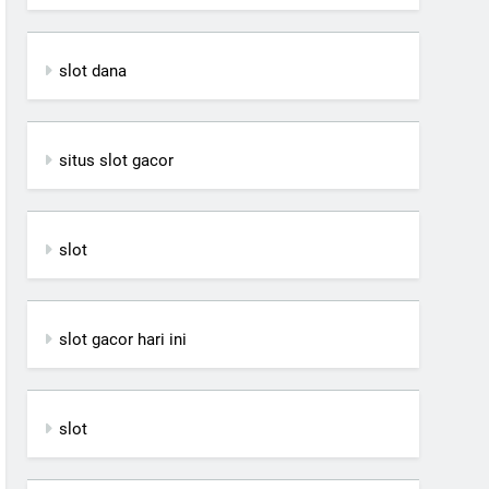
slot dana
situs slot gacor
slot
slot gacor hari ini
slot