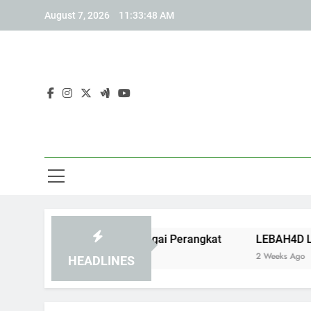
Skip
August 7, 2026
11:33:49 AM
to
content
Mos
Sewa Prop
es Stabil di Berbagai Perangkat
LEBAH4D Link Alternati
2 Weeks Ago
HEADLINES