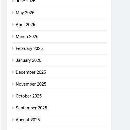
June 2026
May 2026
April 2026
March 2026
February 2026
January 2026
December 2025
November 2025
October 2025
September 2025
August 2025