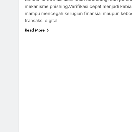
mekanisme phishing.Verifikasi cepat menjadi kebi
mampu mencegah kerugian finansial maupun keboc
transaksi digital
Read More