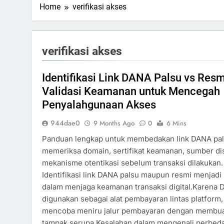
Home
verifikasi akses
verifikasi akses
Identifikasi Link DANA Palsu vs Res
Validasi Keamanan untuk Mencegah
Penyalahgunaan Akses
944dae0
9 Months Ago
0
6 Mins
Panduan lengkap untuk membedakan link DANA pal
memeriksa domain, sertifikat keamanan, sumber dist
mekanisme otentikasi sebelum transaksi dilakukan.
Identifikasi link DANA palsu maupun resmi menjadi
dalam menjaga keamanan transaksi digital.Karena 
digunakan sebagai alat pembayaran lintas platform
mencoba meniru jalur pembayaran dengan membu
tampak serupa.Kesalahan dalam mengenali perbedaa