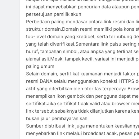
ini dapat menyebabkan pencurian data ataupun pen
persetujuan pemilik akun
Perbedaan paling mendasar antara link resmi dan li
struktur domain.Domain resmi memiliki pola konsi
top-level domain yang kredibel, serta terhubung de
yang telah diverifikasi.Sementara link palsu serin
huruf, tambahan simbol, atau angka yang terlihat s
alamat asli.Meski tampak kecil, variasi ini menjadi 
paling umum
Selain domain, sertifikat keamanan menjadi faktor
resmi DANA selalu menggunakan koneksi HTTPS de
aktif yang diterbitkan oleh otoritas terpercaya.Bro
menampilkan ikon gembok dan pengguna dapat mem
sertifikat.Jika sertifikat tidak valid atau browser 
link tersebut sebaiknya tidak dilanjutkan karena k
bukan jalur pembayaran sah
Sumber distribusi link juga menentukan keasliannya
menyebarkan link melalui broadcast acak, pesan per