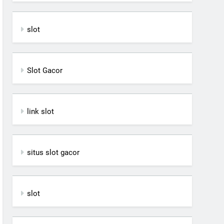
slot
Slot Gacor
link slot
situs slot gacor
slot