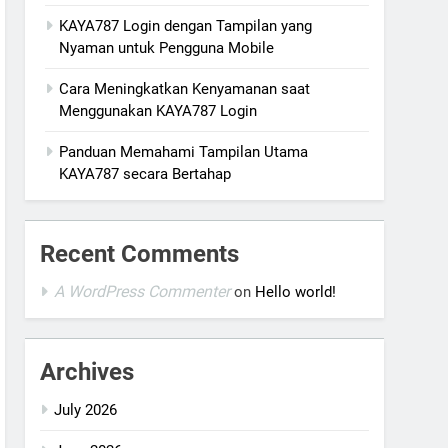
KAYA787 Login dengan Tampilan yang
Nyaman untuk Pengguna Mobile
Cara Meningkatkan Kenyamanan saat
Menggunakan KAYA787 Login
Panduan Memahami Tampilan Utama
KAYA787 secara Bertahap
Recent Comments
A WordPress Commenter
on
Hello world!
Archives
July 2026