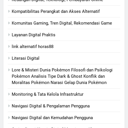
Kompatibilitas Perangkat dan Akses Alternatif
Komunitas Gaming, Tren Digital, Rekomendasi Game
Layanan Digital Praktis
link alternatif horas88
Literasi Digital
Lore & Misteri Dunia Pokémon Filosofi dan Psikologi
Pokémon Analisis Tipe Dark & Ghost Konflik dan
Moralitas Pokémon Narasi Gelap Dunia Pokémon
Monitoring & Tata Kelola Infrastruktur
Navigasi Digital & Pengalaman Pengguna
Navigasi Digital dan Kemudahan Pengguna