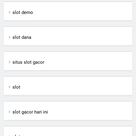
slot demo
slot dana
situs slot gacor
slot
slot gacor hari ini