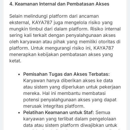
4.
Keamanan Internal dan Pembatasan Akses
Selain melindungi platform dari ancaman
eksternal, KAYA787 juga mengelola risiko yang
mungkin timbul dari dalam platform. Risiko internal
sering kali terkait dengan penyalahgunaan akses
oleh karyawan atau pihak yang memiliki otoritas di
platform. Untuk mengurangi risiko ini, KAYA787
menerapkan kebijakan pembatasan akses yang
ketat.
Pemisahan Tugas dan Akses Terbatas:
Karyawan hanya diberikan akses ke data
atau sistem yang diperlukan untuk pekerjaan
mereka. Hal ini membantu membatasi
potensi penyalahgunaan akses yang dapat
merusak integritas platform.
Pelatihan Keamanan untuk Staf:
Semua
karyawan yang terlibat dalam pengelolaan
data atau sistem platform diwajibkan untuk