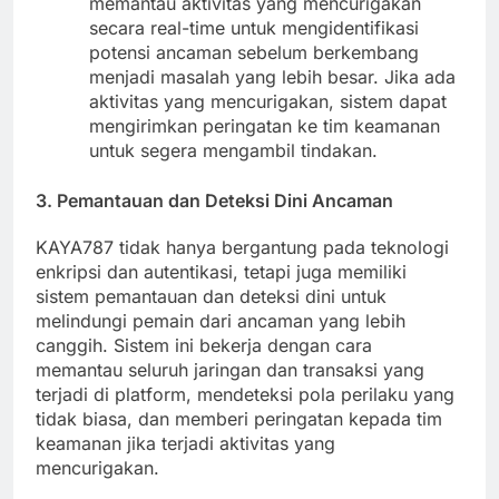
memantau aktivitas yang mencurigakan
secara real-time untuk mengidentifikasi
potensi ancaman sebelum berkembang
menjadi masalah yang lebih besar. Jika ada
aktivitas yang mencurigakan, sistem dapat
mengirimkan peringatan ke tim keamanan
untuk segera mengambil tindakan.
3.
Pemantauan dan Deteksi Dini Ancaman
KAYA787 tidak hanya bergantung pada teknologi
enkripsi dan autentikasi, tetapi juga memiliki
sistem pemantauan dan deteksi dini untuk
melindungi pemain dari ancaman yang lebih
canggih. Sistem ini bekerja dengan cara
memantau seluruh jaringan dan transaksi yang
terjadi di platform, mendeteksi pola perilaku yang
tidak biasa, dan memberi peringatan kepada tim
keamanan jika terjadi aktivitas yang
mencurigakan.