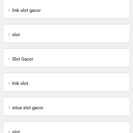
link slot gacor
slot
Slot Gacor
link slot
situs slot gacor
slot