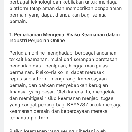
berbagai teknologi dan kebijakan untuk menjaga
platform tetap aman dan memberikan pengalaman
bermain yang dapat diandalkan bagi semua
pemain.
1.
Pemahaman Mengenai Risiko Keamanan dalam
Industri Perjudian Online
Perjudian online menghadapi berbagai ancaman
terkait keamanan, mulai dari serangan peretasan,
pencurian data, penipuan, hingga manipulasi
permainan. Risiko-risiko ini dapat merusak
reputasi platform, mengurangi kepercayaan
pemain, dan bahkan menyebabkan kerugian
finansial yang besar. Oleh karena itu, mengelola
dan memitigasi risiko keamanan menjadi tugas
yang sangat penting bagi KAYA787 untuk menjaga
keamanan pemain dan kepercayaan mereka
terhadap platform.
Risiko keamanan yang sering dihadapi oleh