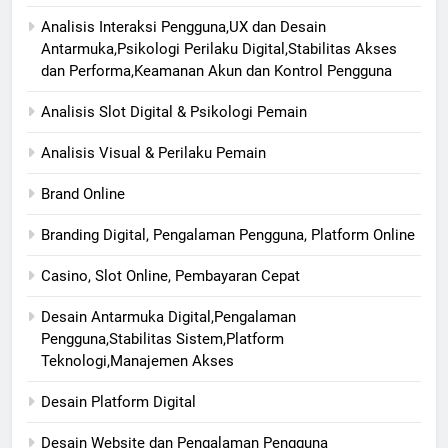
Analisis Interaksi Pengguna,UX dan Desain
Antarmuka,Psikologi Perilaku Digital,Stabilitas Akses
dan Performa,Keamanan Akun dan Kontrol Pengguna
Analisis Slot Digital & Psikologi Pemain
Analisis Visual & Perilaku Pemain
Brand Online
Branding Digital, Pengalaman Pengguna, Platform Online
Casino, Slot Online, Pembayaran Cepat
Desain Antarmuka Digital,Pengalaman
Pengguna,Stabilitas Sistem,Platform
Teknologi,Manajemen Akses
Desain Platform Digital
Desain Website dan Pengalaman Pengguna