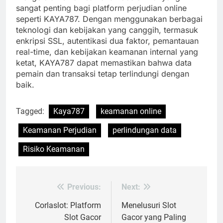
sangat penting bagi platform perjudian online
seperti KAYA787. Dengan menggunakan berbagai
teknologi dan kebijakan yang canggih, termasuk
enkripsi SSL, autentikasi dua faktor, pemantauan
real-time, dan kebijakan keamanan internal yang
ketat, KAYA787 dapat memastikan bahwa data
pemain dan transaksi tetap terlindungi dengan
baik.
Tagged:
Kaya787
keamanan online
Keamanan Perjudian
perlindungan data
Risiko Keamanan
Previous:
Next:
Post
navigation
Corlaslot: Platform
Menelusuri Slot
Slot Gacor
Gacor yang Paling