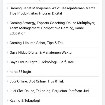
Gaming Sehat Manajemen Waktu Kesejahteraan Mental
Tips Produktivitas Hiburan Digital
Gaming Strategy, Esports Coaching, Online Multiplayer,
Team Management, Competitive Gaming, Game
Education
Gaming, Hiburan Sehat, Tips & Trik
Gaya Hidup Digital & Manajemen Waktu
Gaya Hidup Digital | Teknologi | Self-Care
horas88 login
Judi Online, Slot Online, Tips & Trik
Judi Slot Online, Teknologi Perjudian, Platform Judi
Kasino & Teknologi