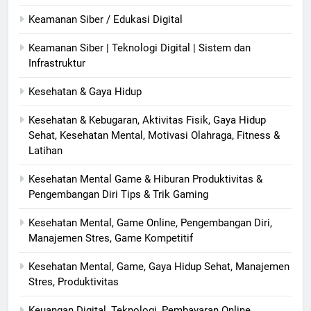
Keamanan Siber / Edukasi Digital
Keamanan Siber | Teknologi Digital | Sistem dan
Infrastruktur
Kesehatan & Gaya Hidup
Kesehatan & Kebugaran, Aktivitas Fisik, Gaya Hidup
Sehat, Kesehatan Mental, Motivasi Olahraga, Fitness &
Latihan
Kesehatan Mental Game & Hiburan Produktivitas &
Pengembangan Diri Tips & Trik Gaming
Kesehatan Mental, Game Online, Pengembangan Diri,
Manajemen Stres, Game Kompetitif
Kesehatan Mental, Game, Gaya Hidup Sehat, Manajemen
Stres, Produktivitas
Keuangan Digital, Teknologi, Pembayaran Online