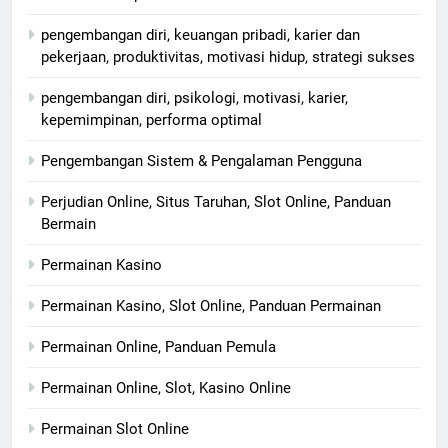
pengembangan diri, keuangan pribadi, karier dan
pekerjaan, produktivitas, motivasi hidup, strategi sukses
pengembangan diri, psikologi, motivasi, karier,
kepemimpinan, performa optimal
Pengembangan Sistem & Pengalaman Pengguna
Perjudian Online, Situs Taruhan, Slot Online, Panduan
Bermain
Permainan Kasino
Permainan Kasino, Slot Online, Panduan Permainan
Permainan Online, Panduan Pemula
Permainan Online, Slot, Kasino Online
Permainan Slot Online