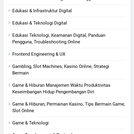
Edukasi & Infrastruktur Digital
Edukasi & Teknologi Digital
Edukasi Teknologi, Keamanan Digital, Panduan
Pengguna, Troubleshooting Online
Frontend Engineering & UX
Gambling, Slot Machines, Kasino Online, Strategi
Bermain
Game & Hiburan Manajemen Waktu Produktivitas
Keseimbangan Hidup Pengembangan Diri
Game & Hiburan, Permainan Kasino, Tips Bermain Game,
Slot Online
Game & Teknologi