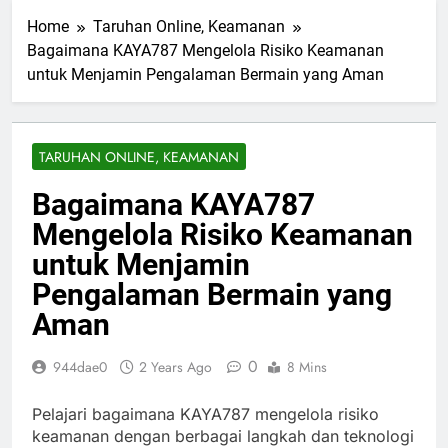
Home
Taruhan Online, Keamanan
Bagaimana KAYA787 Mengelola Risiko Keamanan
untuk Menjamin Pengalaman Bermain yang Aman
TARUHAN ONLINE, KEAMANAN
Bagaimana KAYA787
Mengelola Risiko Keamanan
untuk Menjamin
Pengalaman Bermain yang
Aman
0
944dae0
2 Years Ago
8 Mins
Pelajari bagaimana KAYA787 mengelola risiko
keamanan dengan berbagai langkah dan teknologi