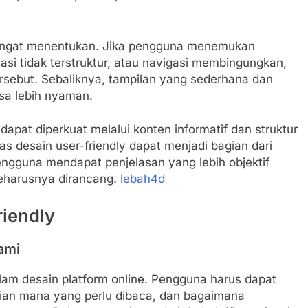
sangat menentukan. Jika pengguna menemukan
si tidak terstruktur, atau navigasi membingungkan,
sebut. Sebaliknya, tampilan yang sederhana dan
sa lebih nyaman.
apat diperkuat melalui konten informatif dan struktur
 desain user-friendly dapat menjadi bagian dari
ngguna mendapat penjelasan yang lebih objektif
seharusnya dirancang.
lebah4d
iendly
ami
lam desain platform online. Pengguna harus dapat
ian mana yang perlu dibaca, dan bagaimana