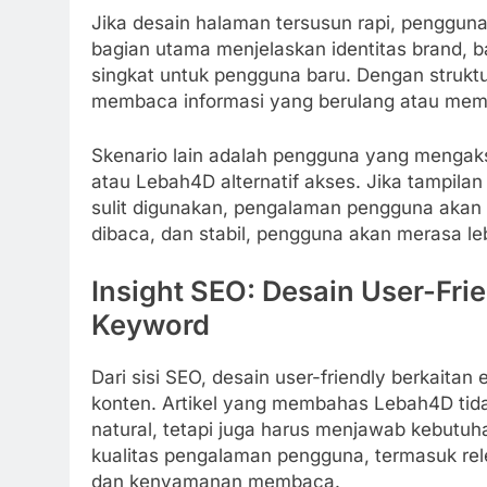
Jika desain halaman tersusun rapi, penggun
bagian utama menjelaskan identitas brand, 
singkat untuk pengguna baru. Dengan struktu
membaca informasi yang berulang atau mem
Skenario lain adalah pengguna yang mengaks
atau Lebah4D alternatif akses. Jika tampilan m
sulit digunakan, pengalaman pengguna akan
dibaca, dan stabil, pengguna akan merasa l
Insight SEO: Desain User-Fri
Keyword
Dari sisi SEO, desain user-friendly berkaita
konten. Artikel yang membahas Lebah4D ti
natural, tetapi juga harus menjawab kebut
kualitas pengalaman pengguna, termasuk relev
dan kenyamanan membaca.