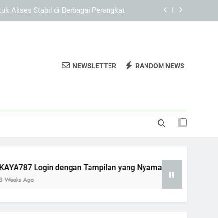
tuk Akses Stabil di Berbagai Perangkat
n yang Nyaman untuk Pengguna Mobile
nan saat Menggunakan KAYA787 Login
NEWSLETTER
RANDOM NEWS
uk Akses Stabil di Berbagai Perangkat
tuk Akses Stabil di Berbagai Perangkat
Estate.
n yang Nyaman untuk Pengguna Mobile
nan saat Menggunakan KAYA787 Login
Login dengan Tampilan yang Nyaman untuk Pengguna Mobile
o