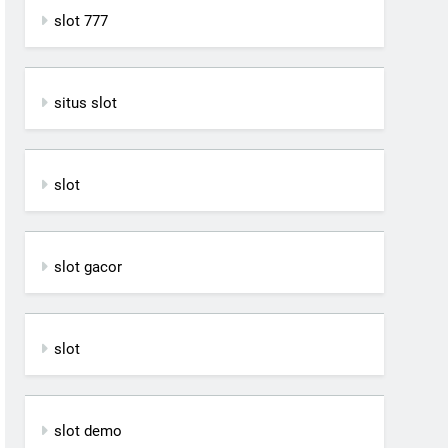
slot 777
situs slot
slot
slot gacor
slot
slot demo