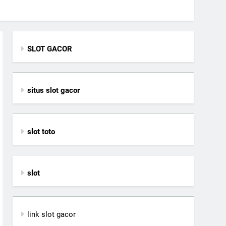
SLOT GACOR
situs slot gacor
slot toto
slot
link slot gacor