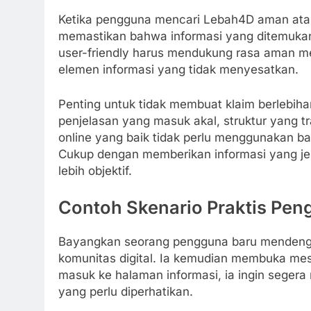
Ketika pengguna mencari Lebah4D aman ata
memastikan bahwa informasi yang ditemukan 
user-friendly harus mendukung rasa aman mela
elemen informasi yang tidak menyesatkan.
Penting untuk tidak membuat klaim berlebih
penjelasan yang masuk akal, struktur yang t
online yang baik tidak perlu menggunakan bah
Cukup dengan memberikan informasi yang jel
lebih objektif.
Contoh Skenario Praktis Pe
Bayangkan seorang pengguna baru mendeng
komunitas digital. Ia kemudian membuka mes
masuk ke halaman informasi, ia ingin segera
yang perlu diperhatikan.