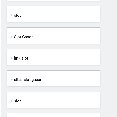
slot
Slot Gacor
link slot
situs slot gacor
slot