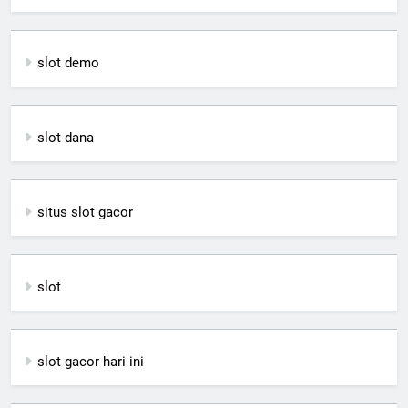
slot demo
slot dana
situs slot gacor
slot
slot gacor hari ini