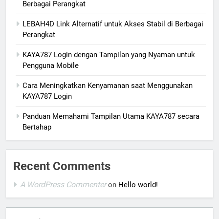
Berbagai Perangkat
LEBAH4D Link Alternatif untuk Akses Stabil di Berbagai
Perangkat
KAYA787 Login dengan Tampilan yang Nyaman untuk
Pengguna Mobile
Cara Meningkatkan Kenyamanan saat Menggunakan
KAYA787 Login
Panduan Memahami Tampilan Utama KAYA787 secara
Bertahap
Recent Comments
A WordPress Commenter
on
Hello world!