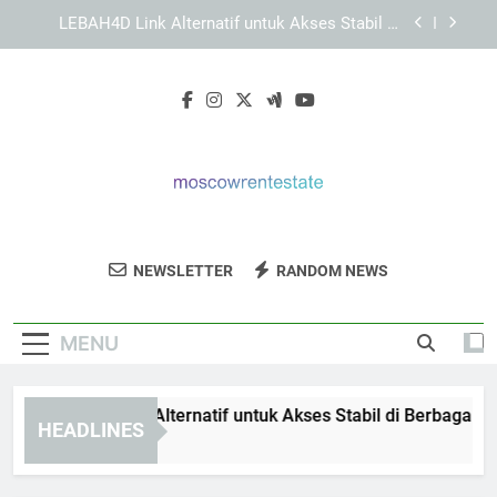
Skip
KAYA787 Login dengan Tampilan yang Nyaman
to
untuk Pengguna Mobile
content
Cara Meningkatkan Kenyamanan saat
Menggunakan KAYA787 Login
EDWINSLOT Link Alternatif untuk Akses Stabil di
Berbagai Perangkat
LEBAH4D Link Alternatif untuk Akses Stabil di
Berbagai Perangkat
KAYA787 Login dengan Tampilan yang Nyaman
untuk Pengguna Mobile
Moscow Rent
Sewa Properti Berkualitas Di Moskow
Cara Meningkatkan Kenyamanan saat
NEWSLETTER
RANDOM NEWS
Estate
Menggunakan KAYA787 Login
Dengan Layanan Dari Moscow Rent Estate.
MENU
WINSLOT Link Alternatif untuk Akses Stabil di Berbagai Peran
HEADLINES
Weeks Ago