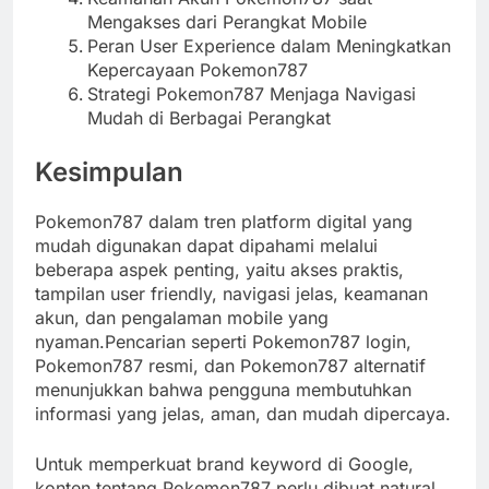
Mengakses dari Perangkat Mobile
Peran User Experience dalam Meningkatkan
Kepercayaan Pokemon787
Strategi Pokemon787 Menjaga Navigasi
Mudah di Berbagai Perangkat
Kesimpulan
Pokemon787 dalam tren platform digital yang
mudah digunakan dapat dipahami melalui
beberapa aspek penting, yaitu akses praktis,
tampilan user friendly, navigasi jelas, keamanan
akun, dan pengalaman mobile yang
nyaman.Pencarian seperti Pokemon787 login,
Pokemon787 resmi, dan Pokemon787 alternatif
menunjukkan bahwa pengguna membutuhkan
informasi yang jelas, aman, dan mudah dipercaya.
Untuk memperkuat brand keyword di Google,
konten tentang Pokemon787 perlu dibuat natural,