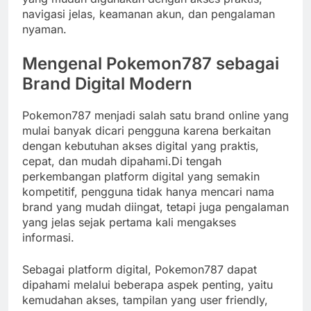
navigasi jelas, keamanan akun, dan pengalaman
nyaman.
Mengenal Pokemon787 sebagai
Brand Digital Modern
Pokemon787 menjadi salah satu brand online yang
mulai banyak dicari pengguna karena berkaitan
dengan kebutuhan akses digital yang praktis,
cepat, dan mudah dipahami.Di tengah
perkembangan platform digital yang semakin
kompetitif, pengguna tidak hanya mencari nama
brand yang mudah diingat, tetapi juga pengalaman
yang jelas sejak pertama kali mengakses
informasi.
Sebagai platform digital, Pokemon787 dapat
dipahami melalui beberapa aspek penting, yaitu
kemudahan akses, tampilan yang user friendly,