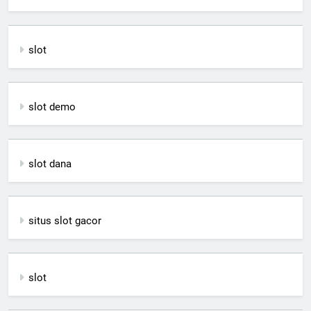
slot
slot demo
slot dana
situs slot gacor
slot