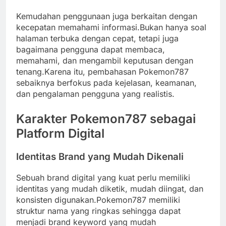
Kemudahan penggunaan juga berkaitan dengan
kecepatan memahami informasi.Bukan hanya soal
halaman terbuka dengan cepat, tetapi juga
bagaimana pengguna dapat membaca,
memahami, dan mengambil keputusan dengan
tenang.Karena itu, pembahasan Pokemon787
sebaiknya berfokus pada kejelasan, keamanan,
dan pengalaman pengguna yang realistis.
Karakter Pokemon787 sebagai
Platform Digital
Identitas Brand yang Mudah Dikenali
Sebuah brand digital yang kuat perlu memiliki
identitas yang mudah diketik, mudah diingat, dan
konsisten digunakan.Pokemon787 memiliki
struktur nama yang ringkas sehingga dapat
menjadi brand keyword yang mudah