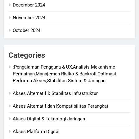
December 2024
November 2024
October 2024
Categories
:Pengalaman Pengguna & UX,Analisis Mekanisme
Permainan,Manajemen Risiko & Bankroll,Optimasi
Performa Akses,Stabilitas Sistem & Jaringan
Akses Alternatif & Stabilitas Infrastruktur
Akses Alternatif dan Kompatibilitas Perangkat
Akses Digital & Teknologi Jaringan
Akses Platform Digital