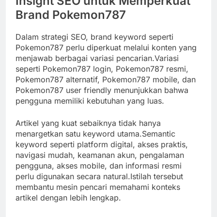
Insight SEO untuk Memperkuat
Brand Pokemon787
Dalam strategi SEO, brand keyword seperti
Pokemon787 perlu diperkuat melalui konten yang
menjawab berbagai variasi pencarian.Variasi
seperti Pokemon787 login, Pokemon787 resmi,
Pokemon787 alternatif, Pokemon787 mobile, dan
Pokemon787 user friendly menunjukkan bahwa
pengguna memiliki kebutuhan yang luas.
Artikel yang kuat sebaiknya tidak hanya
menargetkan satu keyword utama.Semantic
keyword seperti platform digital, akses praktis,
navigasi mudah, keamanan akun, pengalaman
pengguna, akses mobile, dan informasi resmi
perlu digunakan secara natural.Istilah tersebut
membantu mesin pencari memahami konteks
artikel dengan lebih lengkap.