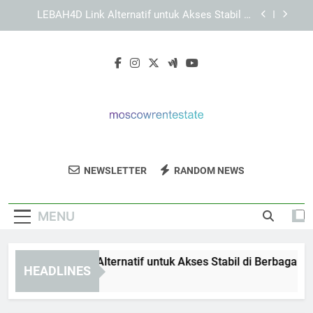
Skip
KAYA787 Login dengan Tampilan yang Nyaman
to
untuk Pengguna Mobile
content
Cara Meningkatkan Kenyamanan saat
Menggunakan KAYA787 Login
EDWINSLOT Link Alternatif untuk Akses Stabil di
Berbagai Perangkat
LEBAH4D Link Alternatif untuk Akses Stabil di
Berbagai Perangkat
KAYA787 Login dengan Tampilan yang Nyaman
untuk Pengguna Mobile
Moscow Rent
Sewa Properti Berkualitas Di Moskow
Cara Meningkatkan Kenyamanan saat
NEWSLETTER
RANDOM NEWS
Estate
Menggunakan KAYA787 Login
Dengan Layanan Dari Moscow Rent Estate.
MENU
WINSLOT Link Alternatif untuk Akses Stabil di Berbagai Peran
HEADLINES
Weeks Ago