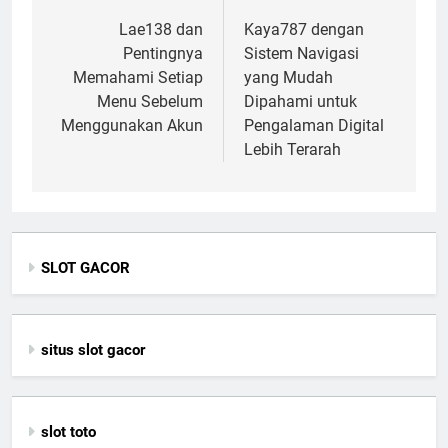
navigation
Lae138 dan
Kaya787 dengan
Pentingnya
Sistem Navigasi
Memahami Setiap
yang Mudah
Menu Sebelum
Dipahami untuk
Menggunakan Akun
Pengalaman Digital
Lebih Terarah
SLOT GACOR
situs slot gacor
slot toto