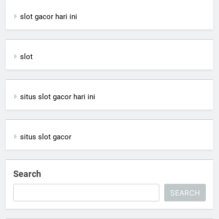
slot gacor hari ini
slot
situs slot gacor hari ini
situs slot gacor
Search
SEARCH