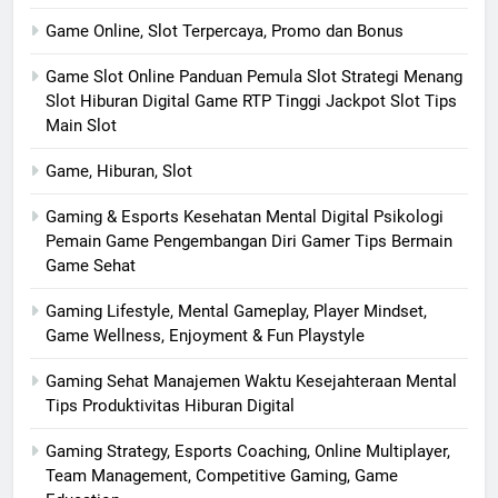
Game Online, Slot Terpercaya, Promo dan Bonus
Game Slot Online Panduan Pemula Slot Strategi Menang
Slot Hiburan Digital Game RTP Tinggi Jackpot Slot Tips
Main Slot
Game, Hiburan, Slot
Gaming & Esports Kesehatan Mental Digital Psikologi
Pemain Game Pengembangan Diri Gamer Tips Bermain
Game Sehat
Gaming Lifestyle, Mental Gameplay, Player Mindset,
Game Wellness, Enjoyment & Fun Playstyle
Gaming Sehat Manajemen Waktu Kesejahteraan Mental
Tips Produktivitas Hiburan Digital
Gaming Strategy, Esports Coaching, Online Multiplayer,
Team Management, Competitive Gaming, Game