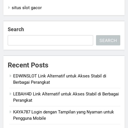
situs slot gacor
Search
SEARCH
Recent Posts
EDWINSLOT Link Alternatif untuk Akses Stabil di
Berbagai Perangkat
LEBAH4D Link Alternatif untuk Akses Stabil di Berbagai
Perangkat
KAYA787 Login dengan Tampilan yang Nyaman untuk
Pengguna Mobile