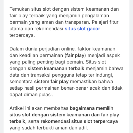
Temukan situs slot dengan sistem keamanan dan
fair play terbaik yang menjamin pengalaman
bermain yang aman dan transparan. Pelajari fitur
utama dan rekomendasi
situs slot gacor
terpercaya.
Dalam dunia perjudian online, faktor keamanan
dan keadilan permainan (
fair play
) menjadi aspek
yang paling penting bagi pemain. Situs slot
dengan
sistem keamanan terbaik
menjamin bahwa
data dan transaksi pengguna tetap terlindungi,
sementara
sistem fair play
memastikan bahwa
setiap hasil permainan benar-benar acak dan tidak
dapat dimanipulasi.
Artikel ini akan membahas
bagaimana memilih
situs slot dengan sistem keamanan dan fair play
terbaik
, serta
rekomendasi situs slot terpercaya
yang sudah terbukti aman dan adil.