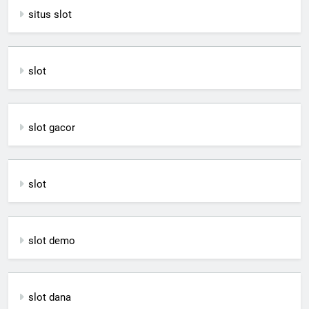
situs slot
slot
slot gacor
slot
slot demo
slot dana