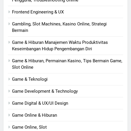
Pengguna, Troubleshooting Online
Frontend Engineering & UX
Gambling, Slot Machines, Kasino Online, Strategi
Bermain
Game & Hiburan Manajemen Waktu Produktivitas
Keseimbangan Hidup Pengembangan Diri
Game & Hiburan, Permainan Kasino, Tips Bermain Game,
Slot Online
Game & Teknologi
Game Development & Technology
Game Digital & UX/UI Design
Game Online & Hiburan
Game Online, Slot