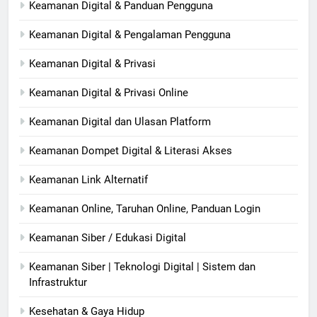
Keamanan Digital & Panduan Pengguna
Keamanan Digital & Pengalaman Pengguna
Keamanan Digital & Privasi
Keamanan Digital & Privasi Online
Keamanan Digital dan Ulasan Platform
Keamanan Dompet Digital & Literasi Akses
Keamanan Link Alternatif
Keamanan Online, Taruhan Online, Panduan Login
Keamanan Siber / Edukasi Digital
Keamanan Siber | Teknologi Digital | Sistem dan
Infrastruktur
Kesehatan & Gaya Hidup