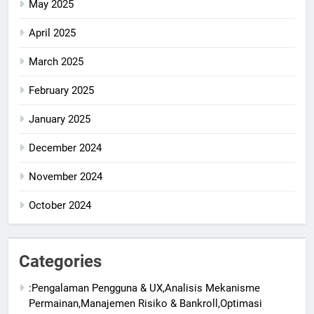
May 2025
April 2025
March 2025
February 2025
January 2025
December 2024
November 2024
October 2024
Categories
:Pengalaman Pengguna & UX,Analisis Mekanisme
Permainan,Manajemen Risiko & Bankroll,Optimasi