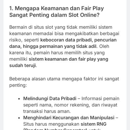
1. Mengapa Keamanan dan Fair Play
Sangat Penting dalam Slot Online?
Bermain di situs slot yang tidak memiliki sistem
keamanan memadai bisa mengakibatkan berbagai
risiko, seperti
kebocoran data pribadi, pencurian
dana, hingga permainan yang tidak adil
. Oleh
karena itu, pemain harus memilih situs yang
memiliki
sistem keamanan dan fair play yang
sudah teruji
.
Beberapa alasan utama mengapa faktor ini sangat
penting:
Melindungi Data Pribadi
– Informasi pemain
seperti nama, nomor rekening, dan riwayat
transaksi harus aman.
Menghindari Kecurangan dan Manipulasi
–
Situs harus menggunakan
sistem RNG