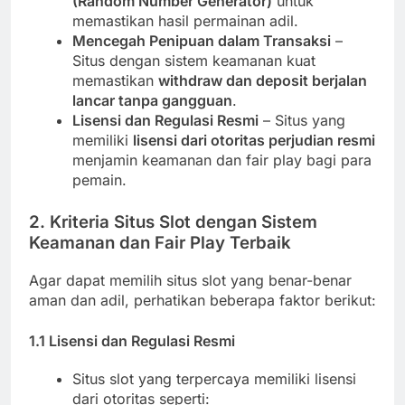
(Random Number Generator)
untuk
memastikan hasil permainan adil.
Mencegah Penipuan dalam Transaksi
–
Situs dengan sistem keamanan kuat
memastikan
withdraw dan deposit berjalan
lancar tanpa gangguan
.
Lisensi dan Regulasi Resmi
– Situs yang
memiliki
lisensi dari otoritas perjudian resmi
menjamin keamanan dan fair play bagi para
pemain.
2. Kriteria Situs Slot dengan Sistem
Keamanan dan Fair Play Terbaik
Agar dapat memilih situs slot yang benar-benar
aman dan adil, perhatikan beberapa faktor berikut:
1.1 Lisensi dan Regulasi Resmi
Situs slot yang terpercaya memiliki lisensi
dari otoritas seperti: