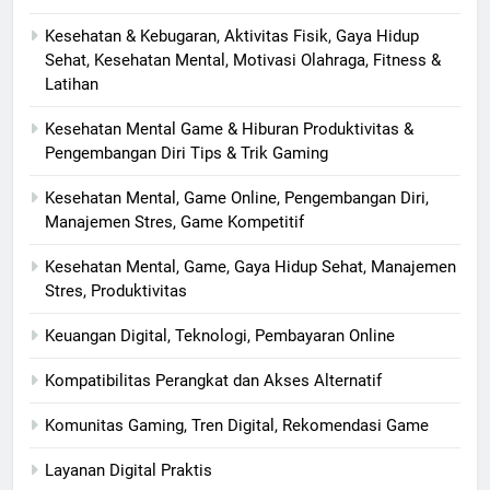
Kesehatan & Kebugaran, Aktivitas Fisik, Gaya Hidup
Sehat, Kesehatan Mental, Motivasi Olahraga, Fitness &
Latihan
Kesehatan Mental Game & Hiburan Produktivitas &
Pengembangan Diri Tips & Trik Gaming
Kesehatan Mental, Game Online, Pengembangan Diri,
Manajemen Stres, Game Kompetitif
Kesehatan Mental, Game, Gaya Hidup Sehat, Manajemen
Stres, Produktivitas
Keuangan Digital, Teknologi, Pembayaran Online
Kompatibilitas Perangkat dan Akses Alternatif
Komunitas Gaming, Tren Digital, Rekomendasi Game
Layanan Digital Praktis