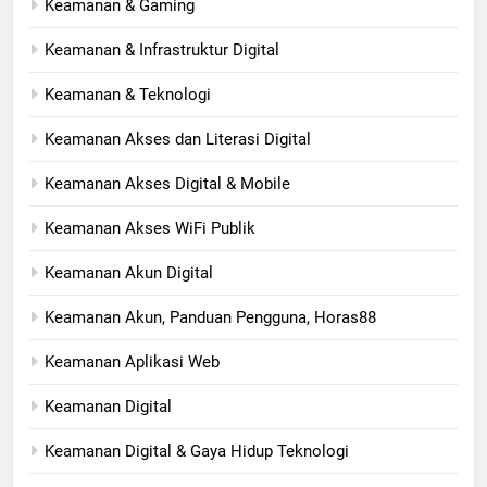
Keamanan & Gaming
Keamanan & Infrastruktur Digital
Keamanan & Teknologi
Keamanan Akses dan Literasi Digital
Keamanan Akses Digital & Mobile
Keamanan Akses WiFi Publik
Keamanan Akun Digital
Keamanan Akun, Panduan Pengguna, Horas88
Keamanan Aplikasi Web
Keamanan Digital
Keamanan Digital & Gaya Hidup Teknologi