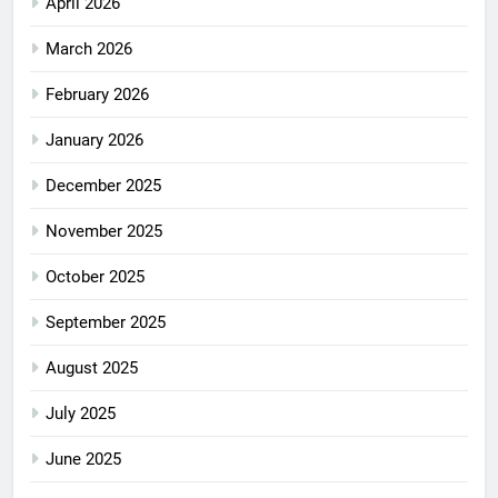
April 2026
March 2026
February 2026
January 2026
December 2025
November 2025
October 2025
September 2025
August 2025
July 2025
June 2025