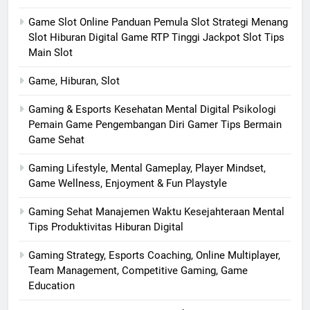
Game Slot Online Panduan Pemula Slot Strategi Menang
Slot Hiburan Digital Game RTP Tinggi Jackpot Slot Tips
Main Slot
Game, Hiburan, Slot
Gaming & Esports Kesehatan Mental Digital Psikologi
Pemain Game Pengembangan Diri Gamer Tips Bermain
Game Sehat
Gaming Lifestyle, Mental Gameplay, Player Mindset,
Game Wellness, Enjoyment & Fun Playstyle
Gaming Sehat Manajemen Waktu Kesejahteraan Mental
Tips Produktivitas Hiburan Digital
Gaming Strategy, Esports Coaching, Online Multiplayer,
Team Management, Competitive Gaming, Game
Education