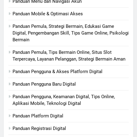
Panduan Menu dan Navigasi Akun
Panduan Mobile & Optimasi Akses
Panduan Pemula, Strategi Bermain, Edukasi Game
Digital, Pengembangan Skill, Tips Game Online, Psikologi
Bermain
Panduan Pemula, Tips Bermain Online, Situs Slot
Terpercaya, Layanan Pelanggan, Strategi Bermain Aman
Panduan Pengguna & Akses Platform Digital
Panduan Pengguna Baru Digital
Panduan Pengguna, Keamanan Digital, Tips Online,
Aplikasi Mobile, Teknologi Digital
Panduan Platform Digital
Panduan Registrasi Digital