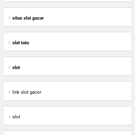
situs slot gacor
slot toto
slot
link slot gacor
slot