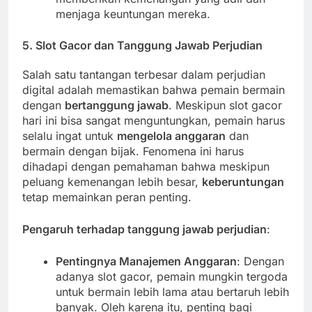
menjaga keuntungan mereka.
5.
Slot Gacor dan Tanggung Jawab Perjudian
Salah satu tantangan terbesar dalam perjudian
digital adalah memastikan bahwa pemain bermain
dengan
bertanggung jawab
. Meskipun slot gacor
hari ini bisa sangat menguntungkan, pemain harus
selalu ingat untuk
mengelola anggaran
dan
bermain dengan bijak. Fenomena ini harus
dihadapi dengan pemahaman bahwa meskipun
peluang kemenangan lebih besar,
keberuntungan
tetap memainkan peran penting.
Pengaruh terhadap tanggung jawab perjudian
:
Pentingnya Manajemen Anggaran
: Dengan
adanya slot gacor, pemain mungkin tergoda
untuk bermain lebih lama atau bertaruh lebih
banyak. Oleh karena itu, penting bagi