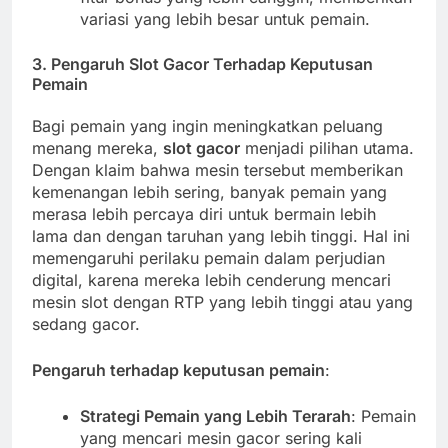
variasi yang lebih besar untuk pemain.
3.
Pengaruh Slot Gacor Terhadap Keputusan
Pemain
Bagi pemain yang ingin meningkatkan peluang
menang mereka,
slot gacor
menjadi pilihan utama.
Dengan klaim bahwa mesin tersebut memberikan
kemenangan lebih sering, banyak pemain yang
merasa lebih percaya diri untuk bermain lebih
lama dan dengan taruhan yang lebih tinggi. Hal ini
memengaruhi perilaku pemain dalam perjudian
digital, karena mereka lebih cenderung mencari
mesin slot dengan RTP yang lebih tinggi atau yang
sedang gacor.
Pengaruh terhadap keputusan pemain
:
Strategi Pemain yang Lebih Terarah
: Pemain
yang mencari mesin gacor sering kali