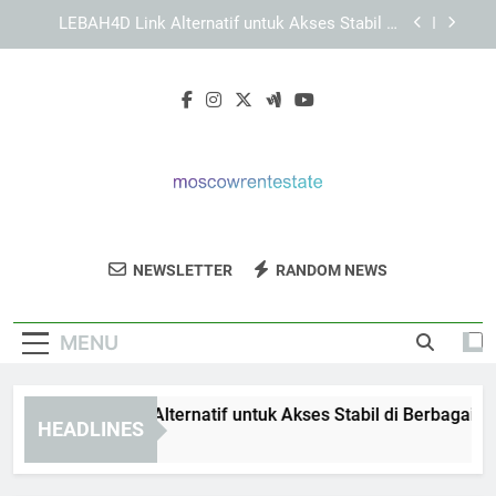
Skip
KAYA787 Login dengan Tampilan yang Nyaman
to
untuk Pengguna Mobile
content
Cara Meningkatkan Kenyamanan saat
Menggunakan KAYA787 Login
EDWINSLOT Link Alternatif untuk Akses Stabil di
Berbagai Perangkat
LEBAH4D Link Alternatif untuk Akses Stabil di
Berbagai Perangkat
KAYA787 Login dengan Tampilan yang Nyaman
untuk Pengguna Mobile
Moscow Rent
Sewa Properti Berkualitas Di Moskow
Cara Meningkatkan Kenyamanan saat
NEWSLETTER
RANDOM NEWS
Estate
Menggunakan KAYA787 Login
Dengan Layanan Dari Moscow Rent Estate.
MENU
WINSLOT Link Alternatif untuk Akses Stabil di Berbagai Peran
HEADLINES
Weeks Ago