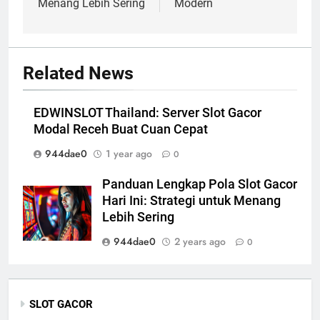
Menang Lebih Sering
Modern
Related News
EDWINSLOT Thailand: Server Slot Gacor
Modal Receh Buat Cuan Cepat
944dae0
1 year ago
0
Panduan Lengkap Pola Slot Gacor
Hari Ini: Strategi untuk Menang
Lebih Sering
944dae0
2 years ago
0
SLOT GACOR