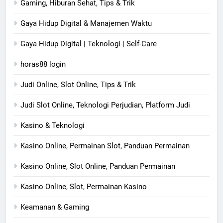
Gaming, Hiburan Sehat, Tips & Trik
Gaya Hidup Digital & Manajemen Waktu
Gaya Hidup Digital | Teknologi | Self-Care
horas88 login
Judi Online, Slot Online, Tips & Trik
Judi Slot Online, Teknologi Perjudian, Platform Judi
Kasino & Teknologi
Kasino Online, Permainan Slot, Panduan Permainan
Kasino Online, Slot Online, Panduan Permainan
Kasino Online, Slot, Permainan Kasino
Keamanan & Gaming