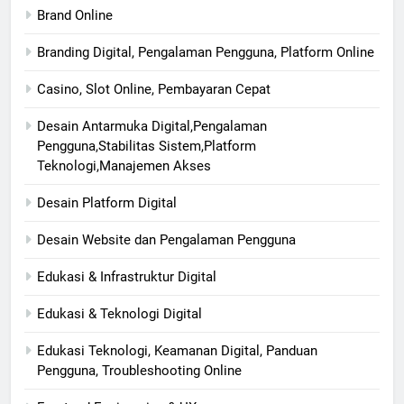
Brand Online
Branding Digital, Pengalaman Pengguna, Platform Online
Casino, Slot Online, Pembayaran Cepat
Desain Antarmuka Digital,Pengalaman
Pengguna,Stabilitas Sistem,Platform
Teknologi,Manajemen Akses
Desain Platform Digital
Desain Website dan Pengalaman Pengguna
Edukasi & Infrastruktur Digital
Edukasi & Teknologi Digital
Edukasi Teknologi, Keamanan Digital, Panduan
Pengguna, Troubleshooting Online