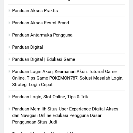
Panduan Akses Praktis
Panduan Akses Resmi Brand
Panduan Antarmuka Pengguna
Panduan Digital
Panduan Digital | Edukasi Game
Panduan Login Akun, Keamanan Akun, Tutorial Game
Online, Tips Game POKEMON787, Solusi Masalah Login,
Strategi Login Cepat
Panduan Login, Slot Online, Tips & Trik
Panduan Memilih Situs User Experience Digital Akses
dan Navigasi Online Edukasi Pengguna Dasar
Penggunaan Situs Judi