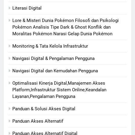
Literasi Digital
Lore & Misteri Dunia Pokémon Filosofi dan Psikologi
Pokémon Analisis Tipe Dark & Ghost Konflik dan
Moralitas Pokémon Narasi Gelap Dunia Pokémon
Monitoring & Tata Kelola Infrastruktur
Navigasi Digital & Pengalaman Pengguna
Navigasi Digital dan Kemudahan Pengguna
Optimalisasi Kinerja Digital,Manajemen Akses
Platform,Infrastruktur Sistem Online,Keandalan
Layanan,Pengalaman Pengguna
Panduan & Solusi Akses Digital
Panduan Akses Alternatif
Panduan Akses Alternatif Digital