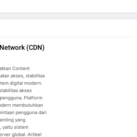
 Network (CDN)
atkan Content
an akses, stabilitas
tem digital modern.
tabilitas akses
pengguna. Platform
 modern membutuhkan
mintaan pengguna dari
penting yang
, yaitu sistem
rver global. Artikel