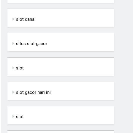
slot dana
situs slot gacor
slot
slot gacor hari ini
slot