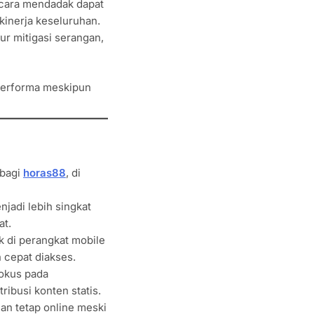
secara mendadak dapat
inerja keseluruhan.
ur mitigasi serangan,
performa meskipun
 bagi
horas88
, di
jadi lebih singkat
at.
k di perangkat mobile
 cepat diakses.
okus pada
ribusi konten statis.
n tetap online meski