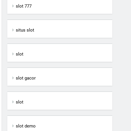
slot 777
situs slot
slot
slot gacor
slot
slot demo