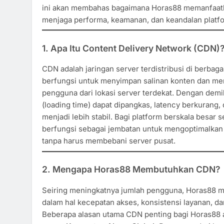
ini akan membahas bagaimana Horas88 memanfaat
menjaga performa, keamanan, dan keandalan platf
1. Apa Itu Content Delivery Network (CDN)
CDN adalah jaringan server terdistribusi di berbaga
berfungsi untuk menyimpan salinan konten dan m
pengguna dari lokasi server terdekat. Dengan demi
(loading time) dapat dipangkas, latency berkurang,
menjadi lebih stabil. Bagi platform berskala besar
berfungsi sebagai jembatan untuk mengoptimalkan
tanpa harus membebani server pusat.
2. Mengapa Horas88 Membutuhkan CDN?
Seiring meningkatnya jumlah pengguna, Horas88 
dalam hal kecepatan akses, konsistensi layanan, d
Beberapa alasan utama CDN penting bagi Horas88 an