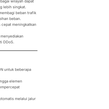
bagai wilayah dapat
 lebih singkat.
mbagi beban trafik
bihan beban.
 cepat meningkatkan
 menyediakan
ti DDoS.
N untuk beberapa
hingga elemen
mempercepat
otomatis melalui jalur