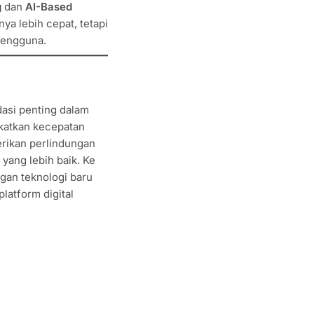
g
dan
AI-Based
nya lebih cepat, tetapi
pengguna.
dasi penting dalam
katkan kecepatan
erikan perlindungan
ang lebih baik. Ke
gan teknologi baru
latform digital