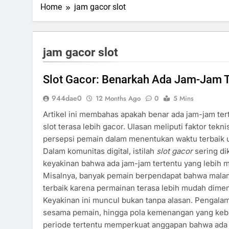
Home
jam gacor slot
jam gacor slot
Slot Gacor: Benarkah Ada Jam-Jam T
944dae0
12 Months Ago
0
5 Mins
Artikel ini membahas apakah benar ada jam-jam te
slot terasa lebih gacor. Ulasan meliputi faktor tekni
persepsi pemain dalam menentukan waktu terbaik 
Dalam komunitas digital, istilah
slot gacor
sering di
keyakinan bahwa ada jam-jam tertentu yang lebih
Misalnya, banyak pemain berpendapat bahwa malam
terbaik karena permainan terasa lebih mudah dime
Keyakinan ini muncul bukan tanpa alasan. Pengalama
sesama pemain, hingga pola kemenangan yang kebe
periode tertentu memperkuat anggapan bahwa ada 