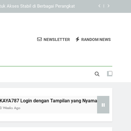
tuk Akses Stabil di Berbagai Perangkat
n yang Nyaman untuk Pengguna Mobile
nan saat Menggunakan KAYA787 Login
NEWSLETTER
RANDOM NEWS
uk Akses Stabil di Berbagai Perangkat
tuk Akses Stabil di Berbagai Perangkat
Estate.
n yang Nyaman untuk Pengguna Mobile
nan saat Menggunakan KAYA787 Login
gin dengan Tampilan yang Nyaman untuk Pengguna Mobile