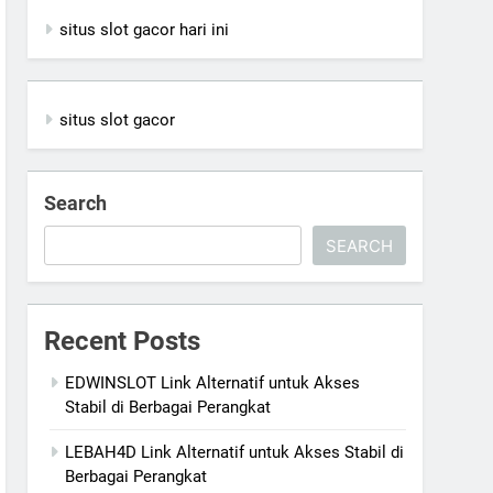
situs slot gacor hari ini
situs slot gacor
Search
SEARCH
Recent Posts
EDWINSLOT Link Alternatif untuk Akses
Stabil di Berbagai Perangkat
LEBAH4D Link Alternatif untuk Akses Stabil di
Berbagai Perangkat