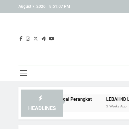
Skip
August 7, 2026
8:51:08 PM
to
content
Mos
Sewa Prop
ses Stabil di Berbagai Perangkat
LEBAH4D Link Alternati
2 Weeks Ago
HEADLINES