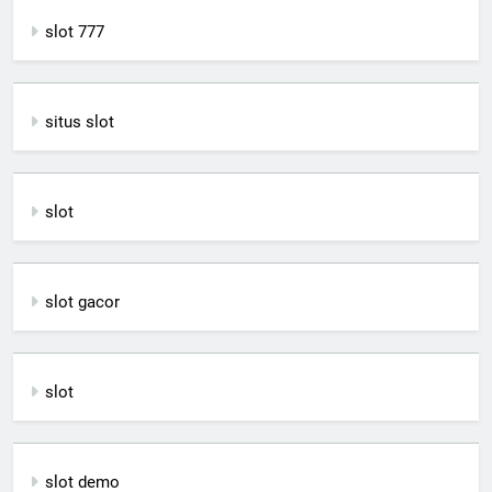
slot 777
situs slot
slot
slot gacor
slot
slot demo