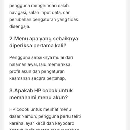
pengguna menghindari salah
navigasi, salah input data, dan
perubahan pengaturan yang tidak
disengaja.
2.Menu apa yang sebaiknya
diperiksa pertama kali?
Pengguna sebaiknya mulai dari
halaman awal, lalu memeriksa
profil akun dan pengaturan
keamanan secara bertahap.
3.Apakah HP cocok untuk
memahami menu akun?
HP cocok untuk melihat menu
dasar.Namun, pengguna perlu teliti
karena layar kecil dan keyboard