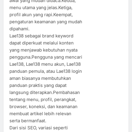
awal yang mudah dibaca.Kedua,
menu utama yang jelas.Ketiga,
profil akun yang rapi.Keempat,
pengaturan keamanan yang mudah
dipahami.
Lae138 sebagai brand keyword
dapat diperkuat melalui konten
yang menjawab kebutuhan nyata
pengguna.Pengguna yang mencari
Lae138, Lae138 menu akun, Lae138
panduan pemula, atau Lae138 login
aman biasanya membutuhkan
panduan praktis yang dapat
langsung diterapkan.Pembahasan
tentang menu, profil, perangkat,
browser, koneksi, dan keamanan
membuat artikel lebih relevan
serta bermanfaat.
Dari sisi SEO, variasi seperti