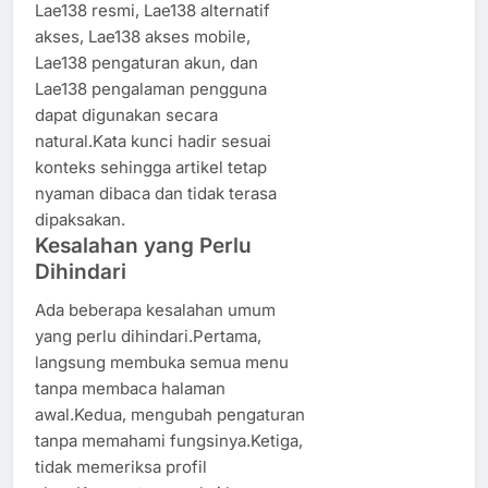
Lae138 resmi, Lae138 alternatif
akses, Lae138 akses mobile,
Lae138 pengaturan akun, dan
Lae138 pengalaman pengguna
dapat digunakan secara
natural.Kata kunci hadir sesuai
konteks sehingga artikel tetap
nyaman dibaca dan tidak terasa
dipaksakan.
Kesalahan yang Perlu
Dihindari
Ada beberapa kesalahan umum
yang perlu dihindari.Pertama,
langsung membuka semua menu
tanpa membaca halaman
awal.Kedua, mengubah pengaturan
tanpa memahami fungsinya.Ketiga,
tidak memeriksa profil