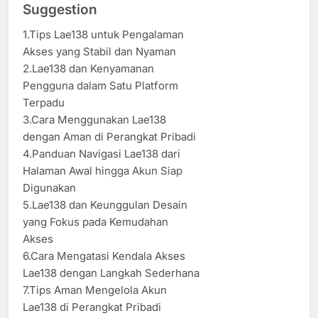
Suggestion
1.Tips Lae138 untuk Pengalaman
Akses yang Stabil dan Nyaman
2.Lae138 dan Kenyamanan
Pengguna dalam Satu Platform
Terpadu
3.Cara Menggunakan Lae138
dengan Aman di Perangkat Pribadi
4.Panduan Navigasi Lae138 dari
Halaman Awal hingga Akun Siap
Digunakan
5.Lae138 dan Keunggulan Desain
yang Fokus pada Kemudahan
Akses
6.Cara Mengatasi Kendala Akses
Lae138 dengan Langkah Sederhana
7.Tips Aman Mengelola Akun
Lae138 di Perangkat Pribadi