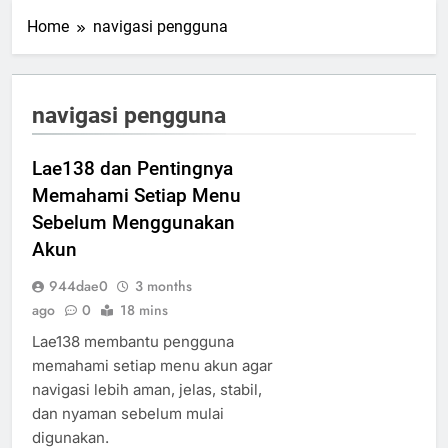
Home
navigasi pengguna
navigasi pengguna
Lae138 dan Pentingnya
Memahami Setiap Menu
Sebelum Menggunakan
Akun
944dae0
3 months
ago
0
18 mins
Lae138 membantu pengguna
memahami setiap menu akun agar
navigasi lebih aman, jelas, stabil,
dan nyaman sebelum mulai
digunakan.