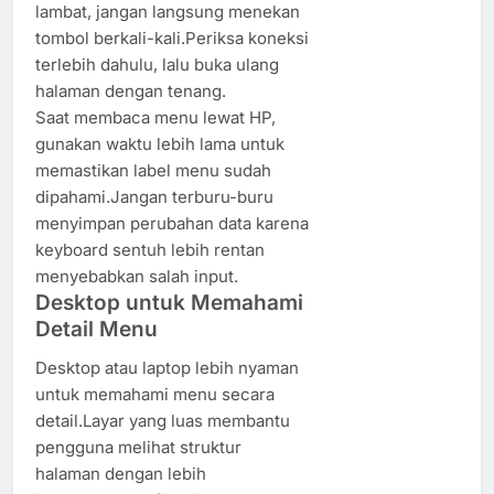
lambat, jangan langsung menekan
tombol berkali-kali.Periksa koneksi
terlebih dahulu, lalu buka ulang
halaman dengan tenang.
Saat membaca menu lewat HP,
gunakan waktu lebih lama untuk
memastikan label menu sudah
dipahami.Jangan terburu-buru
menyimpan perubahan data karena
keyboard sentuh lebih rentan
menyebabkan salah input.
Desktop untuk Memahami
Detail Menu
Desktop atau laptop lebih nyaman
untuk memahami menu secara
detail.Layar yang luas membantu
pengguna melihat struktur
halaman dengan lebih