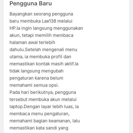
Pengguna Baru
Bayangkan seorang pengguna
baru membuka Lae138 melalui
HP.Ia ingin langsung menggunakan
akun, tetapi memilih membaca
halaman awal terlebih
dahulu.Setelah mengenali menu
utama, ia membuka profil dan
memastikan kontak masih aktif.Ia
tidak langsung mengubah
pengaturan karena belum
memahami semua opsi.
Pada hari berikutnya, pengguna
tersebut membuka akun melalui
laptop.Dengan layar lebih luas, ia
membaca menu pengaturan,
memahami bagian keamanan, lalu
memastikan kata sandi yang