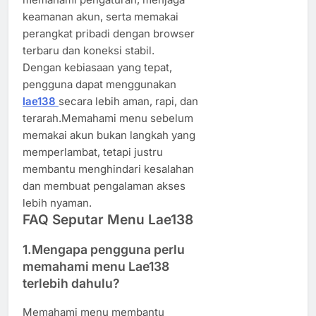
keamanan akun, serta memakai
perangkat pribadi dengan browser
terbaru dan koneksi stabil.
Dengan kebiasaan yang tepat,
pengguna dapat menggunakan
lae138
secara lebih aman, rapi, dan
terarah.Memahami menu sebelum
memakai akun bukan langkah yang
memperlambat, tetapi justru
membantu menghindari kesalahan
dan membuat pengalaman akses
lebih nyaman.
FAQ Seputar Menu Lae138
1.Mengapa pengguna perlu
memahami menu Lae138
terlebih dahulu?
Memahami menu membantu