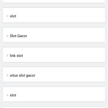
slot
Slot Gacor
link slot
situs slot gacor
slot