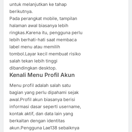
untuk melanjutkan ke tahap
berikutnya.
Pada perangkat mobile, tampilan
halaman awal biasanya lebih
ringkas.Karena itu, pengguna perlu
lebih berhati-hati saat membaca
label menu atau memilih
tombol.Layar kecil membuat risiko
salah tekan lebih tinggi
dibandingkan desktop.
Kenali Menu Profil Akun
Menu profil adalah salah satu
bagian yang perlu dipahami sejak
awal.Profil akun biasanya berisi
informasi dasar seperti username,
kontak aktif, dan data lain yang
berkaitan dengan identitas
akun.Pengguna Lae138 sebaiknya