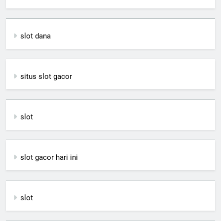
slot dana
situs slot gacor
slot
slot gacor hari ini
slot