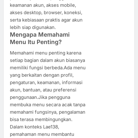
keamanan akun, akses mobile,
akses desktop, browser, koneksi,
serta kebiasaan praktis agar akun
lebih siap digunakan.
Mengapa Memahami
Menu Itu Penting?
Memahami menu penting karena
setiap bagian dalam akun biasanya
memiliki fungsi berbeda.Ada menu
yang berkaitan dengan profil,
pengaturan, keamanan, informasi
akun, bantuan, atau preferensi
penggunaan.Jika pengguna
membuka menu secara acak tanpa
memahami fungsinya, pengalaman
bisa terasa membingungkan.
Dalam konteks Lae138,
pemahaman menu membantu