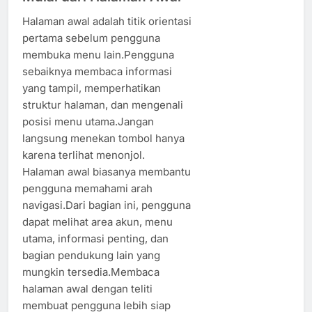
Halaman awal adalah titik orientasi
pertama sebelum pengguna
membuka menu lain.Pengguna
sebaiknya membaca informasi
yang tampil, memperhatikan
struktur halaman, dan mengenali
posisi menu utama.Jangan
langsung menekan tombol hanya
karena terlihat menonjol.
Halaman awal biasanya membantu
pengguna memahami arah
navigasi.Dari bagian ini, pengguna
dapat melihat area akun, menu
utama, informasi penting, dan
bagian pendukung lain yang
mungkin tersedia.Membaca
halaman awal dengan teliti
membuat pengguna lebih siap