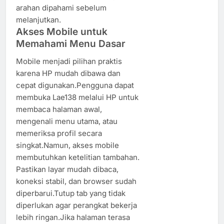
arahan dipahami sebelum
melanjutkan.
Akses Mobile untuk
Memahami Menu Dasar
Mobile menjadi pilihan praktis
karena HP mudah dibawa dan
cepat digunakan.Pengguna dapat
membuka Lae138 melalui HP untuk
membaca halaman awal,
mengenali menu utama, atau
memeriksa profil secara
singkat.Namun, akses mobile
membutuhkan ketelitian tambahan.
Pastikan layar mudah dibaca,
koneksi stabil, dan browser sudah
diperbarui.Tutup tab yang tidak
diperlukan agar perangkat bekerja
lebih ringan.Jika halaman terasa