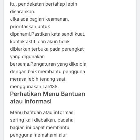
itu, pendekatan bertahap lebih
disarankan.
Jika ada bagian keamanan,
prioritaskan untuk
dipahami.Pastikan kata sandi kuat,
kontak aktif, dan akun tidak
dibiarkan terbuka pada perangkat
yang digunakan
bersama.Pengaturan yang dikelola
dengan baik membantu pengguna
merasa lebih tenang saat
menggunakan Lae138.
Perhatikan Menu Bantuan
atau Informasi
Menu bantuan atau informasi
sering kali diabaikan, padahal
bagian ini dapat membantu
pengguna memahami alur