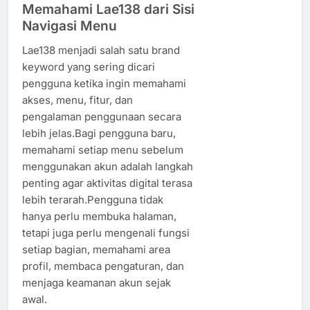
Memahami Lae138 dari Sisi
Navigasi Menu
Lae138 menjadi salah satu brand
keyword yang sering dicari
pengguna ketika ingin memahami
akses, menu, fitur, dan
pengalaman penggunaan secara
lebih jelas.Bagi pengguna baru,
memahami setiap menu sebelum
menggunakan akun adalah langkah
penting agar aktivitas digital terasa
lebih terarah.Pengguna tidak
hanya perlu membuka halaman,
tetapi juga perlu mengenali fungsi
setiap bagian, memahami area
profil, membaca pengaturan, dan
menjaga keamanan akun sejak
awal.