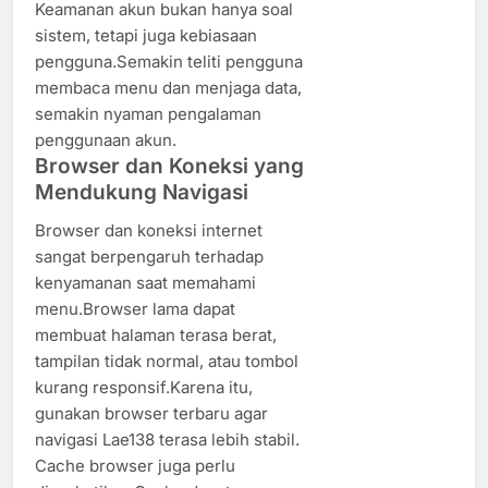
Keamanan akun bukan hanya soal
sistem, tetapi juga kebiasaan
pengguna.Semakin teliti pengguna
membaca menu dan menjaga data,
semakin nyaman pengalaman
penggunaan akun.
Browser dan Koneksi yang
Mendukung Navigasi
Browser dan koneksi internet
sangat berpengaruh terhadap
kenyamanan saat memahami
menu.Browser lama dapat
membuat halaman terasa berat,
tampilan tidak normal, atau tombol
kurang responsif.Karena itu,
gunakan browser terbaru agar
navigasi Lae138 terasa lebih stabil.
Cache browser juga perlu