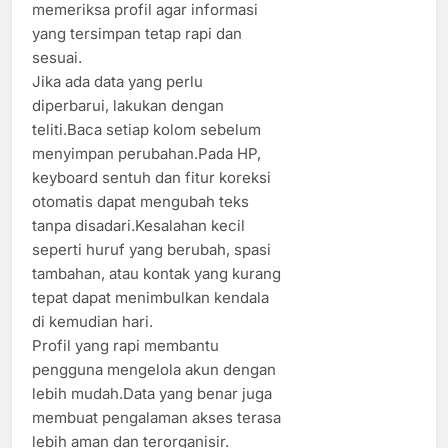
memeriksa profil agar informasi
yang tersimpan tetap rapi dan
sesuai.
Jika ada data yang perlu
diperbarui, lakukan dengan
teliti.Baca setiap kolom sebelum
menyimpan perubahan.Pada HP,
keyboard sentuh dan fitur koreksi
otomatis dapat mengubah teks
tanpa disadari.Kesalahan kecil
seperti huruf yang berubah, spasi
tambahan, atau kontak yang kurang
tepat dapat menimbulkan kendala
di kemudian hari.
Profil yang rapi membantu
pengguna mengelola akun dengan
lebih mudah.Data yang benar juga
membuat pengalaman akses terasa
lebih aman dan terorganisir.