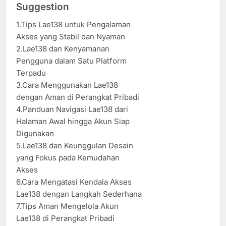
Suggestion
1.Tips Lae138 untuk Pengalaman
Akses yang Stabil dan Nyaman
2.Lae138 dan Kenyamanan
Pengguna dalam Satu Platform
Terpadu
3.Cara Menggunakan Lae138
dengan Aman di Perangkat Pribadi
4.Panduan Navigasi Lae138 dari
Halaman Awal hingga Akun Siap
Digunakan
5.Lae138 dan Keunggulan Desain
yang Fokus pada Kemudahan
Akses
6.Cara Mengatasi Kendala Akses
Lae138 dengan Langkah Sederhana
7.Tips Aman Mengelola Akun
Lae138 di Perangkat Pribadi