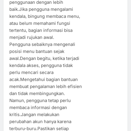
penggunaan dengan lebih
baik.Jika pengguna mengalami
kendala, bingung membaca menu,
atau belum memahami fungsi
tertentu, bagian informasi bisa
menjadi rujukan awal.
Pengguna sebaiknya mengenali
posisi menu bantuan sejak
awal.Dengan begitu, ketika terjadi
kendala akses, pengguna tidak
perlu mencari secara
acak.Mengetahui bagian bantuan
membuat pengalaman lebih efisien
dan tidak membingungkan.
Namun, pengguna tetap perlu
membaca informasi dengan
kritis.Jangan melakukan
perubahan akun hanya karena
terburu-buru.Pastikan setiap