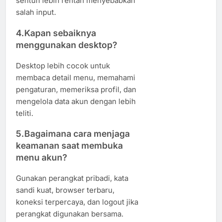
sentuh lebih rentan menyebabkan
salah input.
4.Kapan sebaiknya
menggunakan desktop?
Desktop lebih cocok untuk
membaca detail menu, memahami
pengaturan, memeriksa profil, dan
mengelola data akun dengan lebih
teliti.
5.Bagaimana cara menjaga
keamanan saat membuka
menu akun?
Gunakan perangkat pribadi, kata
sandi kuat, browser terbaru,
koneksi terpercaya, dan logout jika
perangkat digunakan bersama.