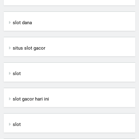
slot dana
situs slot gacor
slot
slot gacor hari ini
slot