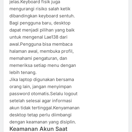
jelas.Keyboard fisik juga
mengurangi risiko salah ketik
dibandingkan keyboard sentuh.
Bagi pengguna baru, desktop
dapat menjadi pilihan yang baik
untuk mengenal Lae138 dari
awal.Pengguna bisa membaca
halaman awal, membuka profil,
memahami pengaturan, dan
memeriksa setiap menu dengan
lebih tenang.
Jika laptop digunakan bersama
orang lain, jangan menyimpan
password otomatis.Selalu logout
setelah selesai agar informasi
akun tidak tertinggal.Kenyamanan
desktop tetap perlu diimbangi
dengan keamanan yang disiplin.
Keamanan Akun Saat