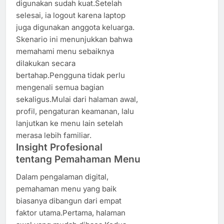
digunakan sudah kuat.Setelah
selesai, ia logout karena laptop
juga digunakan anggota keluarga.
Skenario ini menunjukkan bahwa
memahami menu sebaiknya
dilakukan secara
bertahap.Pengguna tidak perlu
mengenali semua bagian
sekaligus.Mulai dari halaman awal,
profil, pengaturan keamanan, lalu
lanjutkan ke menu lain setelah
merasa lebih familiar.
Insight Profesional
tentang Pemahaman Menu
Dalam pengalaman digital,
pemahaman menu yang baik
biasanya dibangun dari empat
faktor utama.Pertama, halaman