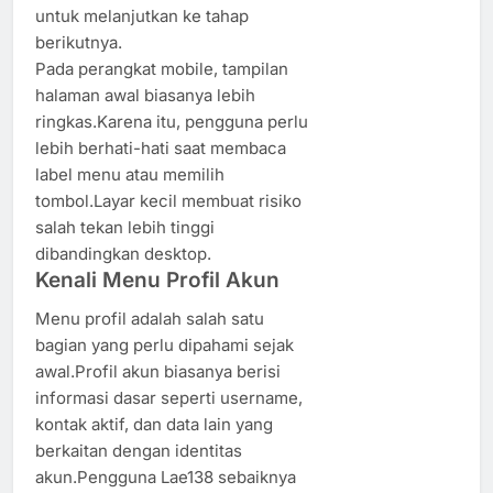
untuk melanjutkan ke tahap
berikutnya.
Pada perangkat mobile, tampilan
halaman awal biasanya lebih
ringkas.Karena itu, pengguna perlu
lebih berhati-hati saat membaca
label menu atau memilih
tombol.Layar kecil membuat risiko
salah tekan lebih tinggi
dibandingkan desktop.
Kenali Menu Profil Akun
Menu profil adalah salah satu
bagian yang perlu dipahami sejak
awal.Profil akun biasanya berisi
informasi dasar seperti username,
kontak aktif, dan data lain yang
berkaitan dengan identitas
akun.Pengguna Lae138 sebaiknya