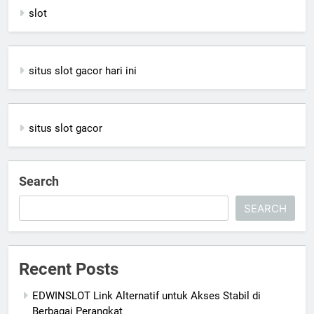
slot
situs slot gacor hari ini
situs slot gacor
Search
SEARCH
Recent Posts
EDWINSLOT Link Alternatif untuk Akses Stabil di
Berbagai Perangkat