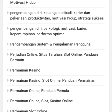
Motivasi Hidup
pengembangan diri, keuangan pribadi, karier dan
pekerjaan, produktivitas, motivasi hidup, strategi sukses
pengembangan diri, psikologi, motivasi, karier,
kepemimpinan, performa optimal
Pengembangan Sistem & Pengalaman Pengguna
Perjudian Online, Situs Taruhan, Slot Online, Panduan
Bermain
Permainan Kasino
Permainan Kasino, Slot Online, Panduan Permainan
Permainan Online, Panduan Pemula
Permainan Online, Slot, Kasino Online
Permainan Slot Online