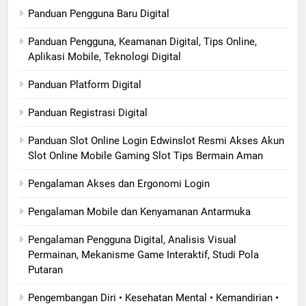
Panduan Pengguna Baru Digital
Panduan Pengguna, Keamanan Digital, Tips Online,
Aplikasi Mobile, Teknologi Digital
Panduan Platform Digital
Panduan Registrasi Digital
Panduan Slot Online Login Edwinslot Resmi Akses Akun
Slot Online Mobile Gaming Slot Tips Bermain Aman
Pengalaman Akses dan Ergonomi Login
Pengalaman Mobile dan Kenyamanan Antarmuka
Pengalaman Pengguna Digital, Analisis Visual
Permainan, Mekanisme Game Interaktif, Studi Pola
Putaran
Pengembangan Diri • Kesehatan Mental • Kemandirian •