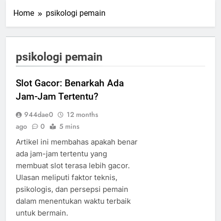
Home
psikologi pemain
psikologi pemain
Slot Gacor: Benarkah Ada
Jam-Jam Tertentu?
944dae0
12 months
ago
0
5 mins
Artikel ini membahas apakah benar
ada jam-jam tertentu yang
membuat slot terasa lebih gacor.
Ulasan meliputi faktor teknis,
psikologis, dan persepsi pemain
dalam menentukan waktu terbaik
untuk bermain.