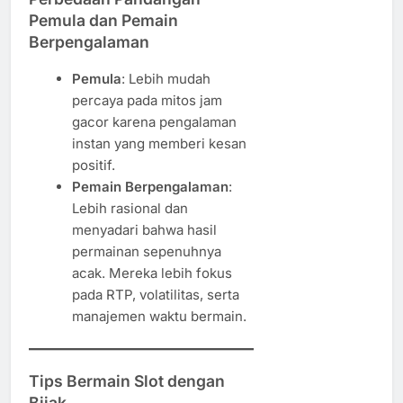
Pemula dan Pemain
Berpengalaman
Pemula
: Lebih mudah
percaya pada mitos jam
gacor karena pengalaman
instan yang memberi kesan
positif.
Pemain Berpengalaman
:
Lebih rasional dan
menyadari bahwa hasil
permainan sepenuhnya
acak. Mereka lebih fokus
pada RTP, volatilitas, serta
manajemen waktu bermain.
Tips Bermain Slot dengan
Bijak