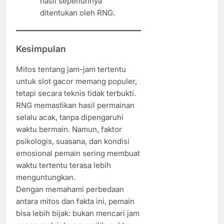
hasil sepenuhnya
ditentukan oleh RNG.
Kesimpulan
Mitos tentang jam-jam tertentu
untuk slot gacor memang populer,
tetapi secara teknis tidak terbukti.
RNG memastikan hasil permainan
selalu acak, tanpa dipengaruhi
waktu bermain. Namun, faktor
psikologis, suasana, dan kondisi
emosional pemain sering membuat
waktu tertentu terasa lebih
menguntungkan.
Dengan memahami perbedaan
antara mitos dan fakta ini, pemain
bisa lebih bijak: bukan mencari jam