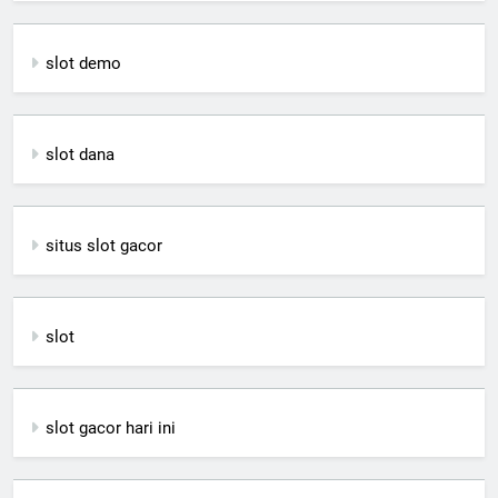
slot demo
slot dana
situs slot gacor
slot
slot gacor hari ini