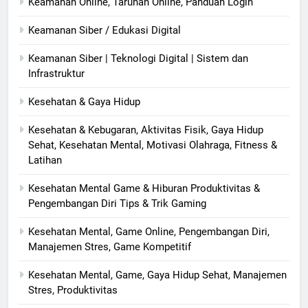
Keamanan Online, Taruhan Online, Panduan Login
Keamanan Siber / Edukasi Digital
Keamanan Siber | Teknologi Digital | Sistem dan
Infrastruktur
Kesehatan & Gaya Hidup
Kesehatan & Kebugaran, Aktivitas Fisik, Gaya Hidup
Sehat, Kesehatan Mental, Motivasi Olahraga, Fitness &
Latihan
Kesehatan Mental Game & Hiburan Produktivitas &
Pengembangan Diri Tips & Trik Gaming
Kesehatan Mental, Game Online, Pengembangan Diri,
Manajemen Stres, Game Kompetitif
Kesehatan Mental, Game, Gaya Hidup Sehat, Manajemen
Stres, Produktivitas