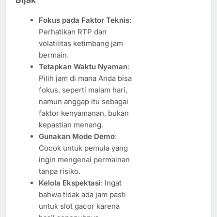
Fokus pada Faktor Teknis
:
Perhatikan RTP dan
volatilitas ketimbang jam
bermain.
Tetapkan Waktu Nyaman
:
Pilih jam di mana Anda bisa
fokus, seperti malam hari,
namun anggap itu sebagai
faktor kenyamanan, bukan
kepastian menang.
Gunakan Mode Demo
:
Cocok untuk pemula yang
ingin mengenal permainan
tanpa risiko.
Kelola Ekspektasi
: Ingat
bahwa tidak ada jam pasti
untuk slot gacor karena