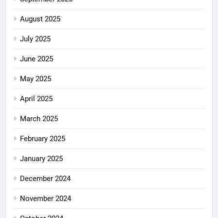
August 2025
July 2025
June 2025
May 2025
April 2025
March 2025
February 2025
January 2025
December 2024
November 2024