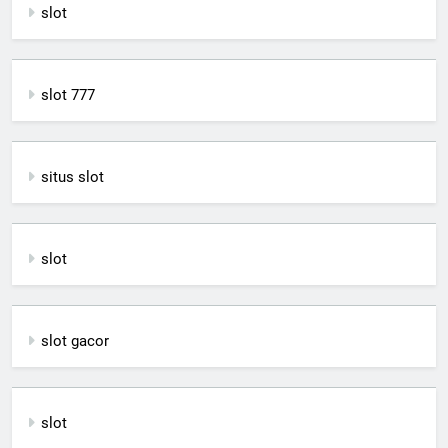
slot
slot 777
situs slot
slot
slot gacor
slot