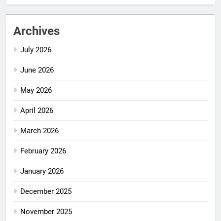
Archives
July 2026
June 2026
May 2026
April 2026
March 2026
February 2026
January 2026
December 2025
November 2025