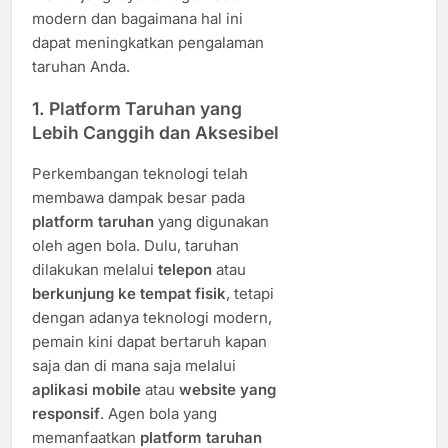
modern dan bagaimana hal ini
dapat meningkatkan pengalaman
taruhan Anda.
1.
Platform Taruhan yang
Lebih Canggih dan Aksesibel
Perkembangan teknologi telah
membawa dampak besar pada
platform taruhan
yang digunakan
oleh agen bola. Dulu, taruhan
dilakukan melalui
telepon
atau
berkunjung ke tempat fisik
, tetapi
dengan adanya teknologi modern,
pemain kini dapat bertaruh kapan
saja dan di mana saja melalui
aplikasi mobile
atau
website yang
responsif
. Agen bola yang
memanfaatkan
platform taruhan