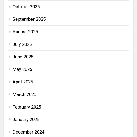
October 2025
September 2025
August 2025
July 2025
June 2025
May 2025
April 2025
March 2025
February 2025
January 2025
December 2024