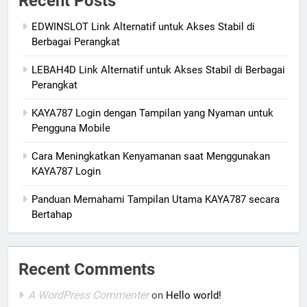
Recent Posts
EDWINSLOT Link Alternatif untuk Akses Stabil di
Berbagai Perangkat
LEBAH4D Link Alternatif untuk Akses Stabil di Berbagai
Perangkat
KAYA787 Login dengan Tampilan yang Nyaman untuk
Pengguna Mobile
Cara Meningkatkan Kenyamanan saat Menggunakan
KAYA787 Login
Panduan Memahami Tampilan Utama KAYA787 secara
Bertahap
Recent Comments
A WordPress Commenter
on
Hello world!