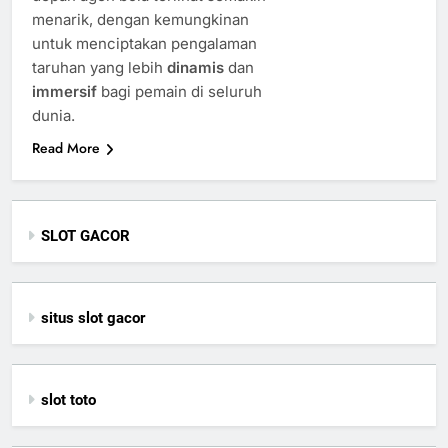
menarik, dengan kemungkinan
untuk menciptakan pengalaman
taruhan yang lebih
dinamis
dan
immersif
bagi pemain di seluruh
dunia.
Read More
SLOT GACOR
situs slot gacor
slot toto