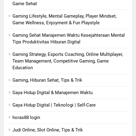
Game Sehat
Gaming Lifestyle, Mental Gameplay, Player Mindset,
Game Wellness, Enjoyment & Fun Playstyle
Gaming Sehat Manajemen Waktu Kesejahteraan Mental
Tips Produktivitas Hiburan Digital
Gaming Strategy, Esports Coaching, Online Multiplayer,
Team Management, Competitive Gaming, Game
Education
Gaming, Hiburan Sehat, Tips & Trik
Gaya Hidup Digital & Manajemen Waktu
Gaya Hidup Digital | Teknologi | Self-Care
horas88 login
Judi Online, Slot Online, Tips & Trik