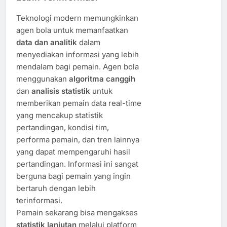
Teknologi modern memungkinkan
agen bola untuk memanfaatkan
data dan analitik
dalam
menyediakan informasi yang lebih
mendalam bagi pemain. Agen bola
menggunakan
algoritma canggih
dan
analisis statistik
untuk
memberikan pemain data real-time
yang mencakup statistik
pertandingan, kondisi tim,
performa pemain, dan tren lainnya
yang dapat mempengaruhi hasil
pertandingan. Informasi ini sangat
berguna bagi pemain yang ingin
bertaruh dengan lebih
terinformasi.
Pemain sekarang bisa mengakses
statistik lanjutan
melalui platform