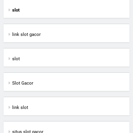
slot
link slot gacor
slot
Slot Gacor
link slot
situs slot gacor