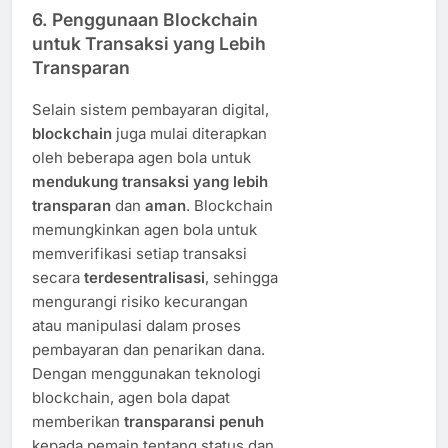
6.
Penggunaan Blockchain
untuk Transaksi yang Lebih
Transparan
Selain sistem pembayaran digital,
blockchain
juga mulai diterapkan
oleh beberapa agen bola untuk
mendukung transaksi yang lebih
transparan
dan
aman
. Blockchain
memungkinkan agen bola untuk
memverifikasi setiap transaksi
secara
terdesentralisasi
, sehingga
mengurangi risiko kecurangan
atau manipulasi dalam proses
pembayaran dan penarikan dana.
Dengan menggunakan teknologi
blockchain, agen bola dapat
memberikan
transparansi penuh
kepada pemain tentang status dan