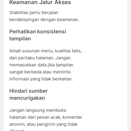
Keamanan Jalur Akses
Stabilitas perlu berjalan
berdampingan dengan keamanan.
Perhatikan konsistensi
tampilan
Amati susunan menu, kualitas teks,
dan perilaku halaman. Jangan
memasukkan data jika tampilan
sangat berbeda atau meminta
informasi yang tidak berkaitan.
Hindari sumber
mencurigakan
Jangan langsung membuka
halaman dari pesan acak, komentar
anonim, atau pengirim yang tidak