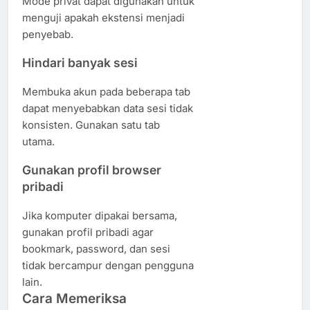
Mode privat dapat digunakan untuk
menguji apakah ekstensi menjadi
penyebab.
Hindari banyak sesi
Membuka akun pada beberapa tab
dapat menyebabkan data sesi tidak
konsisten. Gunakan satu tab
utama.
Gunakan profil browser
pribadi
Jika komputer dipakai bersama,
gunakan profil pribadi agar
bookmark, password, dan sesi
tidak bercampur dengan pengguna
lain.
Cara Memeriksa