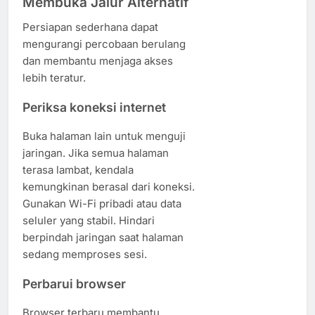
Membuka Jalur Alternatif
Persiapan sederhana dapat
mengurangi percobaan berulang
dan membantu menjaga akses
lebih teratur.
Periksa koneksi internet
Buka halaman lain untuk menguji
jaringan. Jika semua halaman
terasa lambat, kendala
kemungkinan berasal dari koneksi.
Gunakan Wi-Fi pribadi atau data
seluler yang stabil. Hindari
berpindah jaringan saat halaman
sedang memproses sesi.
Perbarui browser
Browser terbaru membantu