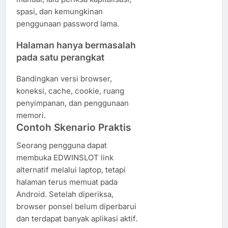
spasi, dan kemungkinan
penggunaan password lama.
Halaman hanya bermasalah
pada satu perangkat
Bandingkan versi browser,
koneksi, cache, cookie, ruang
penyimpanan, dan penggunaan
memori.
Contoh Skenario Praktis
Seorang pengguna dapat
membuka EDWINSLOT link
alternatif melalui laptop, tetapi
halaman terus memuat pada
Android. Setelah diperiksa,
browser ponsel belum diperbarui
dan terdapat banyak aplikasi aktif.