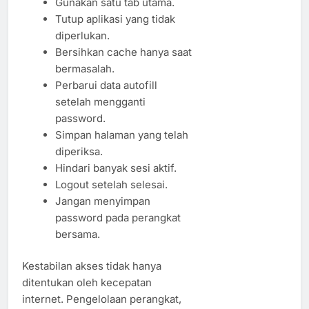
Gunakan satu tab utama.
Tutup aplikasi yang tidak
diperlukan.
Bersihkan cache hanya saat
bermasalah.
Perbarui data autofill
setelah mengganti
password.
Simpan halaman yang telah
diperiksa.
Hindari banyak sesi aktif.
Logout setelah selesai.
Jangan menyimpan
password pada perangkat
bersama.
Kestabilan akses tidak hanya
ditentukan oleh kecepatan
internet. Pengelolaan perangkat,