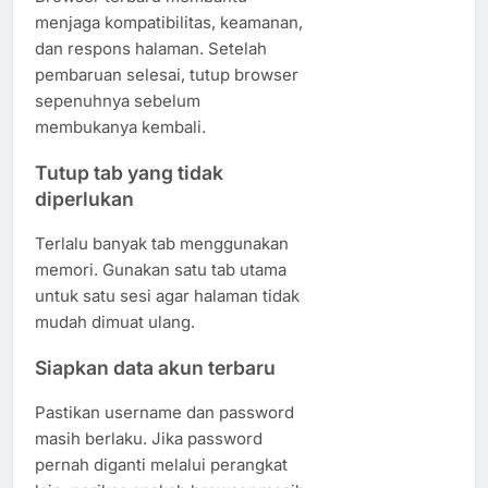
menjaga kompatibilitas, keamanan,
dan respons halaman. Setelah
pembaruan selesai, tutup browser
sepenuhnya sebelum
membukanya kembali.
Tutup tab yang tidak
diperlukan
Terlalu banyak tab menggunakan
memori. Gunakan satu tab utama
untuk satu sesi agar halaman tidak
mudah dimuat ulang.
Siapkan data akun terbaru
Pastikan username dan password
masih berlaku. Jika password
pernah diganti melalui perangkat