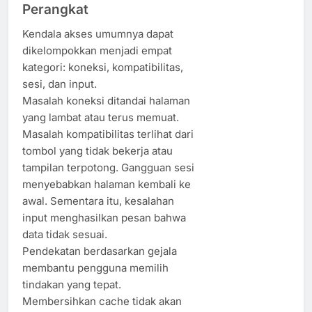
Perangkat
Kendala akses umumnya dapat
dikelompokkan menjadi empat
kategori: koneksi, kompatibilitas,
sesi, dan input.
Masalah koneksi ditandai halaman
yang lambat atau terus memuat.
Masalah kompatibilitas terlihat dari
tombol yang tidak bekerja atau
tampilan terpotong. Gangguan sesi
menyebabkan halaman kembali ke
awal. Sementara itu, kesalahan
input menghasilkan pesan bahwa
data tidak sesuai.
Pendekatan berdasarkan gejala
membantu pengguna memilih
tindakan yang tepat.
Membersihkan cache tidak akan