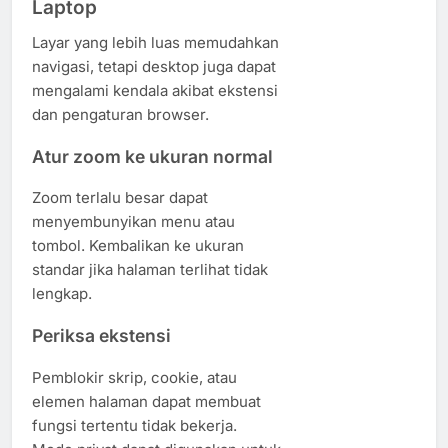
Laptop
Layar yang lebih luas memudahkan
navigasi, tetapi desktop juga dapat
mengalami kendala akibat ekstensi
dan pengaturan browser.
Atur zoom ke ukuran normal
Zoom terlalu besar dapat
menyembunyikan menu atau
tombol. Kembalikan ke ukuran
standar jika halaman terlihat tidak
lengkap.
Periksa ekstensi
Pemblokir skrip, cookie, atau
elemen halaman dapat membuat
fungsi tertentu tidak bekerja.