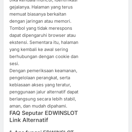
gejalanya. Halaman yang terus
memuat biasanya berkaitan
dengan jaringan atau memori.
Tombol yang tidak merespons
dapat dipengaruhi browser atau
ekstensi. Sementara itu, halaman
yang kembali ke awal sering
berhubungan dengan cookie dan
sesi.
Dengan pemeriksaan keamanan,
pengelolaan perangkat, serta
kebiasaan akses yang teratur,
penggunaan jalur alternatif dapat
berlangsung secara lebih stabil,
aman, dan mudah dipahami.
FAQ Seputar EDWINSLOT
Link Alternatif