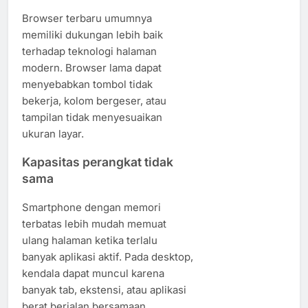
Browser terbaru umumnya
memiliki dukungan lebih baik
terhadap teknologi halaman
modern. Browser lama dapat
menyebabkan tombol tidak
bekerja, kolom bergeser, atau
tampilan tidak menyesuaikan
ukuran layar.
Kapasitas perangkat tidak
sama
Smartphone dengan memori
terbatas lebih mudah memuat
ulang halaman ketika terlalu
banyak aplikasi aktif. Pada desktop,
kendala dapat muncul karena
banyak tab, ekstensi, atau aplikasi
berat berjalan bersamaan.