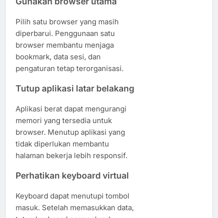
Gunakan browser utama
Pilih satu browser yang masih
diperbarui. Penggunaan satu
browser membantu menjaga
bookmark, data sesi, dan
pengaturan tetap terorganisasi.
Tutup aplikasi latar belakang
Aplikasi berat dapat mengurangi
memori yang tersedia untuk
browser. Menutup aplikasi yang
tidak diperlukan membantu
halaman bekerja lebih responsif.
Perhatikan keyboard virtual
Keyboard dapat menutupi tombol
masuk. Setelah memasukkan data,