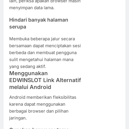
lain, periksa apakah browser masih
menyimpan data lama.
Hindari banyak halaman
serupa
Membuka beberapa jalur secara
bersamaan dapat menciptakan sesi
berbeda dan membuat pengguna
sulit mengetahui halaman mana
yang sedang aktif.
Menggunakan
EDWINSLOT Link Alternatif
melalui Android
Android memberikan fleksibilitas
karena dapat menggunakan
berbagai browser dan pilihan
jaringan.