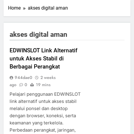
Home
akses digital aman
akses digital aman
EDWINSLOT Link Alternatif
untuk Akses Stabil di
Berbagai Perangkat
944dae0
2 weeks
ago
0
19 mins
Pelajari penggunaan EDWINSLOT
link alternatif untuk akses stabil
melalui ponsel dan desktop
dengan browser, koneksi, serta
keamanan yang terkelola.
Perbedaan perangkat, jaringan,