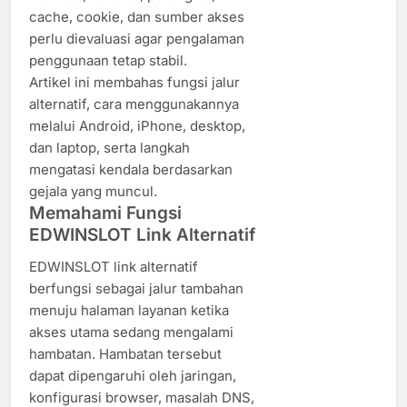
cache, cookie, dan sumber akses
perlu dievaluasi agar pengalaman
penggunaan tetap stabil.
Artikel ini membahas fungsi jalur
alternatif, cara menggunakannya
melalui Android, iPhone, desktop,
dan laptop, serta langkah
mengatasi kendala berdasarkan
gejala yang muncul.
Memahami Fungsi
EDWINSLOT Link Alternatif
EDWINSLOT link alternatif
berfungsi sebagai jalur tambahan
menuju halaman layanan ketika
akses utama sedang mengalami
hambatan. Hambatan tersebut
dapat dipengaruhi oleh jaringan,
konfigurasi browser, masalah DNS,