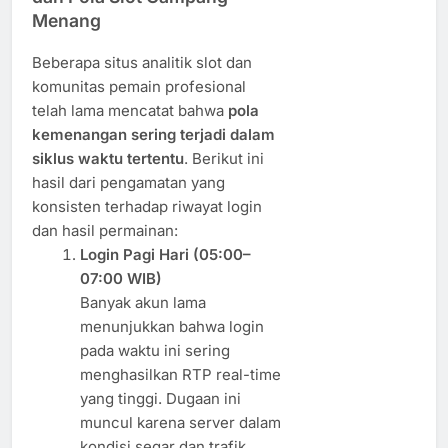
Menang
Beberapa situs analitik slot dan
komunitas pemain profesional
telah lama mencatat bahwa
pola
kemenangan sering terjadi dalam
siklus waktu tertentu
. Berikut ini
hasil dari pengamatan yang
konsisten terhadap riwayat login
dan hasil permainan:
Login Pagi Hari (05:00–
07:00 WIB)
Banyak akun lama
menunjukkan bahwa login
pada waktu ini sering
menghasilkan RTP real-time
yang tinggi. Dugaan ini
muncul karena server dalam
kondisi segar dan trafik