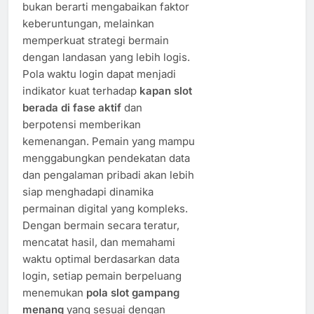
bukan berarti mengabaikan faktor
keberuntungan, melainkan
memperkuat strategi bermain
dengan landasan yang lebih logis.
Pola waktu login dapat menjadi
indikator kuat terhadap
kapan slot
berada di fase aktif
dan
berpotensi memberikan
kemenangan. Pemain yang mampu
menggabungkan pendekatan data
dan pengalaman pribadi akan lebih
siap menghadapi dinamika
permainan digital yang kompleks.
Dengan bermain secara teratur,
mencatat hasil, dan memahami
waktu optimal berdasarkan data
login, setiap pemain berpeluang
menemukan
pola slot gampang
menang
yang sesuai dengan