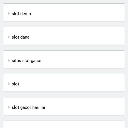
slot demo
slot dana
situs slot gacor
slot
slot gacor hari ini