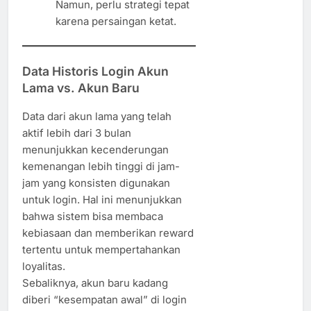
Namun, perlu strategi tepat
karena persaingan ketat.
Data Historis Login Akun
Lama vs. Akun Baru
Data dari akun lama yang telah
aktif lebih dari 3 bulan
menunjukkan kecenderungan
kemenangan lebih tinggi di jam-
jam yang konsisten digunakan
untuk login. Hal ini menunjukkan
bahwa sistem bisa membaca
kebiasaan dan memberikan reward
tertentu untuk mempertahankan
loyalitas.
Sebaliknya, akun baru kadang
diberi “kesempatan awal” di login