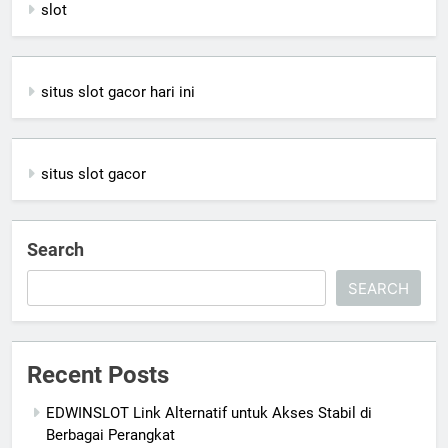
slot
situs slot gacor hari ini
situs slot gacor
Search
SEARCH
Recent Posts
EDWINSLOT Link Alternatif untuk Akses Stabil di
Berbagai Perangkat