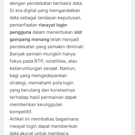
dengan pendekatan berbasis data.
Di era digital yang mengandalkan
data sebagai landasan keputusan,
pemanfaatan
riwayat login
pengguna
dalam menentukan
slot
gampang menang
telah menjadi
pendekatan yang semakin diminati.
Banyak pemain mungkin hanya
fokus pada RTP, volatilitas, atau
keberuntungan sesaat. Namun,
bagi yang mengedepankan
strategi, memahami pola login
yang berulang dan korelasinya
terhadap hasil permainan dapat
memberikan keunggulan
kompetitif.
Artikel ini membahas bagaimana
riwayat login dapat memberikan
data akurat untuk membaca