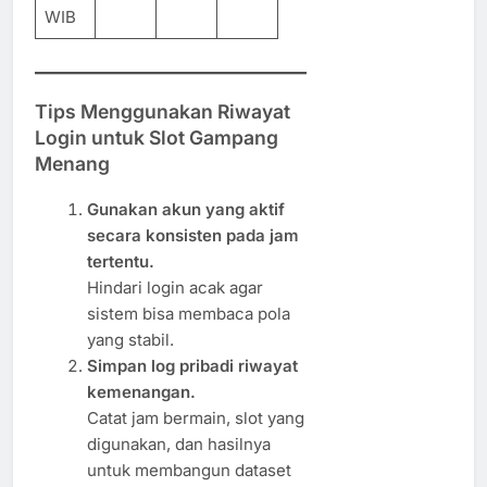
WIB
Tips Menggunakan Riwayat
Login untuk Slot Gampang
Menang
Gunakan akun yang aktif
secara konsisten pada jam
tertentu.
Hindari login acak agar
sistem bisa membaca pola
yang stabil.
Simpan log pribadi riwayat
kemenangan.
Catat jam bermain, slot yang
digunakan, dan hasilnya
untuk membangun dataset