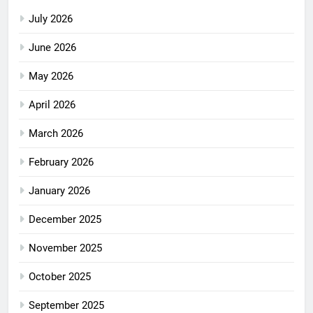
July 2026
June 2026
May 2026
April 2026
March 2026
February 2026
January 2026
December 2025
November 2025
October 2025
September 2025