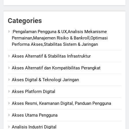
Categories
:Pengalaman Pengguna & UX,Analisis Mekanisme
Permainan,Manajemen Risiko & Bankroll,Optimasi
Performa Akses,Stabilitas Sistem & Jaringan
Akses Alternatif & Stabilitas Infrastruktur
Akses Alternatif dan Kompatibilitas Perangkat
Akses Digital & Teknologi Jaringan
Akses Platform Digital
Akses Resmi, Keamanan Digital, Panduan Pengguna
Akses Utama Pengguna
Analisis Industri Digital