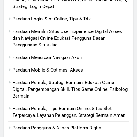
Strategi Login Cepat
Panduan Login, Slot Online, Tips & Trik
Panduan Memilih Situs User Experience Digital Akses
dan Navigasi Online Edukasi Pengguna Dasar
Penggunaan Situs Judi
Panduan Menu dan Navigasi Akun
Panduan Mobile & Optimasi Akses
Panduan Pemula, Strategi Bermain, Edukasi Game
Digital, Pengembangan Skill, Tips Game Online, Psikologi
Bermain
Panduan Pemula, Tips Bermain Online, Situs Slot
Terpercaya, Layanan Pelanggan, Strategi Bermain Aman
Panduan Pengguna & Akses Platform Digital