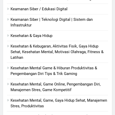
Keamanan Siber / Edukasi Digital
Keamanan Siber | Teknologi Digital | Sistem dan
Infrastruktur
Kesehatan & Gaya Hidup
Kesehatan & Kebugaran, Aktivitas Fisik, Gaya Hidup
Sehat, Kesehatan Mental, Motivasi Olahraga, Fitness &
Latihan
Kesehatan Mental Game & Hiburan Produktivitas &
Pengembangan Diri Tips & Trik Gaming
Kesehatan Mental, Game Online, Pengembangan Diri,
Manajemen Stres, Game Kompetitif
Kesehatan Mental, Game, Gaya Hidup Sehat, Manajemen
Stres, Produktivitas