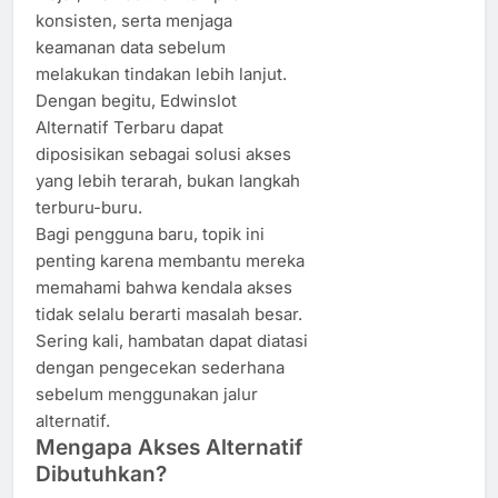
konsisten, serta menjaga
keamanan data sebelum
melakukan tindakan lebih lanjut.
Dengan begitu, Edwinslot
Alternatif Terbaru dapat
diposisikan sebagai solusi akses
yang lebih terarah, bukan langkah
terburu-buru.
Bagi pengguna baru, topik ini
penting karena membantu mereka
memahami bahwa kendala akses
tidak selalu berarti masalah besar.
Sering kali, hambatan dapat diatasi
dengan pengecekan sederhana
sebelum menggunakan jalur
alternatif.
Mengapa Akses Alternatif
Dibutuhkan?