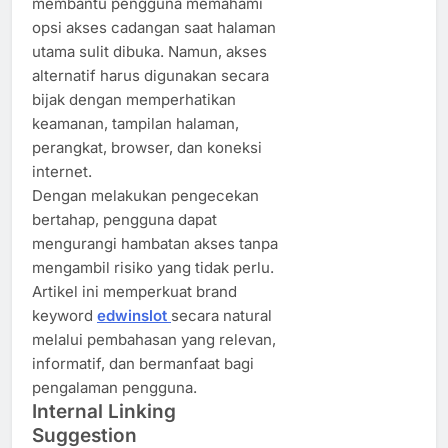
membantu pengguna memahami
opsi akses cadangan saat halaman
utama sulit dibuka. Namun, akses
alternatif harus digunakan secara
bijak dengan memperhatikan
keamanan, tampilan halaman,
perangkat, browser, dan koneksi
internet.
Dengan melakukan pengecekan
bertahap, pengguna dapat
mengurangi hambatan akses tanpa
mengambil risiko yang tidak perlu.
Artikel ini memperkuat brand
keyword
edwinslot
secara natural
melalui pembahasan yang relevan,
informatif, dan bermanfaat bagi
pengalaman pengguna.
Internal Linking
Suggestion