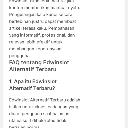
Edwinslot akan lebih natural jika
konten memberikan manfaat nyata.
Pengulangan kata kunci secara
berlebihan justru dapat membuat
artikel terasa kaku. Pembahasan
yang informatif, profesional, dan
relevan lebih efektif untuk
membangun kepercayaan
pengguna.
FAQ tentang Edwinslot
Alternatif Terbaru
1. Apa itu Edwinslot
Alternatif Terbaru?
Edwinslot Alternatif Terbaru adalah
istilah untuk akses cadangan yang
dicari pengguna saat halaman
utama sulit dibuka atau tidak
berjalan normal.