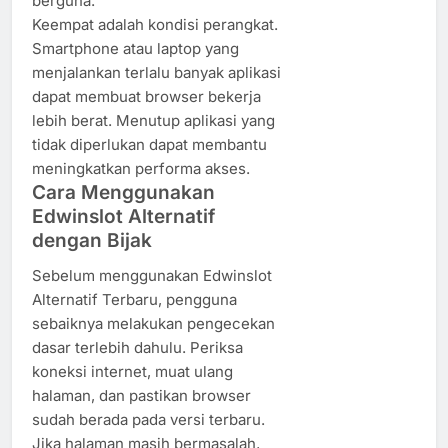
berguna.
Keempat adalah kondisi perangkat.
Smartphone atau laptop yang
menjalankan terlalu banyak aplikasi
dapat membuat browser bekerja
lebih berat. Menutup aplikasi yang
tidak diperlukan dapat membantu
meningkatkan performa akses.
Cara Menggunakan
Edwinslot Alternatif
dengan Bijak
Sebelum menggunakan Edwinslot
Alternatif Terbaru, pengguna
sebaiknya melakukan pengecekan
dasar terlebih dahulu. Periksa
koneksi internet, muat ulang
halaman, dan pastikan browser
sudah berada pada versi terbaru.
Jika halaman masih bermasalah,