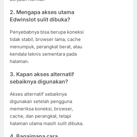
2. Mengapa akses utama
Edwinslot sulit dibuka?
Penyebabnya bisa berupa koneksi
tidak stabil, browser lama, cache
menumpuk, perangkat berat, atau
kendala teknis sementara pada
halaman.
3. Kapan akses alternatif
sebaiknya digunakan?
Akses alternatif sebaiknya
digunakan setelah pengguna
memeriksa koneksi, browser,
cache, dan perangkat, tetapi
halaman utama masih sulit dibuka.
4. Bagaimana cara