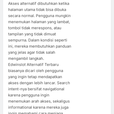
Akses alternatif dibutuhkan ketika
halaman utama tidak bisa dibuka
secara normal. Pengguna mungkin
menemukan halaman yang lambat,
tombol tidak merespons, atau
tampilan yang tidak dimuat
sempurna. Dalam kondisi seperti
ini, mereka membutuhkan panduan
yang jelas agar tidak salah
mengambil langkah.
Edwinslot Alternatif Terbaru
biasanya dicari oleh pengguna
yang ingin tetap mendapatkan
akses dengan lebih lancar. Search
intent-nya bersifat navigational
karena pengguna ingin
menemukan arah akses, sekaligus
informational karena mereka juga
ingin memahami cara menjaga