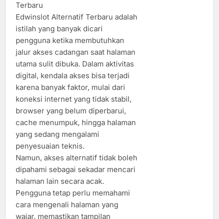
Terbaru
Edwinslot Alternatif Terbaru adalah
istilah yang banyak dicari
pengguna ketika membutuhkan
jalur akses cadangan saat halaman
utama sulit dibuka. Dalam aktivitas
digital, kendala akses bisa terjadi
karena banyak faktor, mulai dari
koneksi internet yang tidak stabil,
browser yang belum diperbarui,
cache menumpuk, hingga halaman
yang sedang mengalami
penyesuaian teknis.
Namun, akses alternatif tidak boleh
dipahami sebagai sekadar mencari
halaman lain secara acak.
Pengguna tetap perlu memahami
cara mengenali halaman yang
wajar, memastikan tampilan