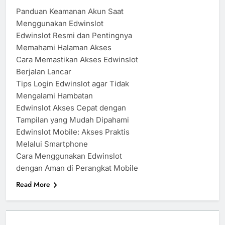
Panduan Keamanan Akun Saat
Menggunakan Edwinslot
Edwinslot Resmi dan Pentingnya
Memahami Halaman Akses
Cara Memastikan Akses Edwinslot
Berjalan Lancar
Tips Login Edwinslot agar Tidak
Mengalami Hambatan
Edwinslot Akses Cepat dengan
Tampilan yang Mudah Dipahami
Edwinslot Mobile: Akses Praktis
Melalui Smartphone
Cara Menggunakan Edwinslot
dengan Aman di Perangkat Mobile
Read More