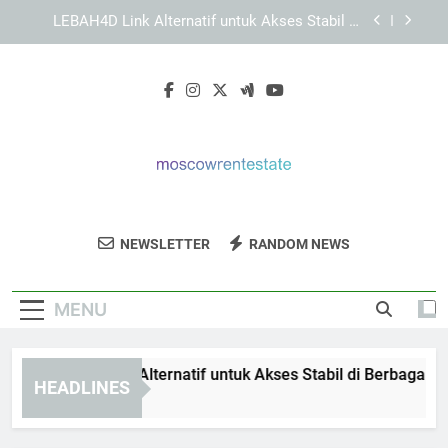
Skip
KAYA787 Login dengan Tampilan yang Nyaman
to
untuk Pengguna Mobile
content
Cara Meningkatkan Kenyamanan saat
Menggunakan KAYA787 Login
EDWINSLOT Link Alternatif untuk Akses Stabil di
Berbagai Perangkat
LEBAH4D Link Alternatif untuk Akses Stabil di
Berbagai Perangkat
KAYA787 Login dengan Tampilan yang Nyaman
untuk Pengguna Mobile
Moscow Rent
Sewa Properti Berkualitas Di Moskow
Cara Meningkatkan Kenyamanan saat
NEWSLETTER
RANDOM NEWS
Estate
Menggunakan KAYA787 Login
Dengan Layanan Dari Moscow Rent Estate.
MENU
WINSLOT Link Alternatif untuk Akses Stabil di Berbagai Pera
HEADLINES
Weeks Ago