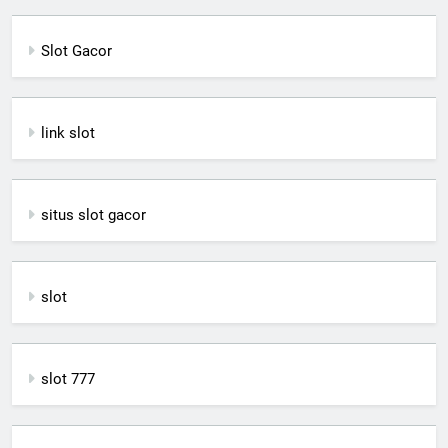
Slot Gacor
link slot
situs slot gacor
slot
slot 777