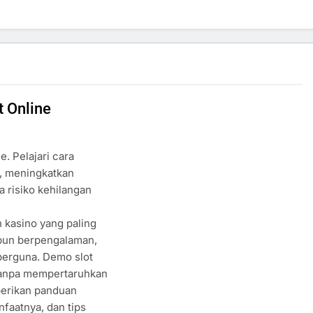
 Online
. Pelajari cara
, meningkatkan
 risiko kehilangan
n kasino yang paling
upun berpengalaman,
berguna. Demo slot
tanpa mempertaruhkan
berikan panduan
faatnya, dan tips