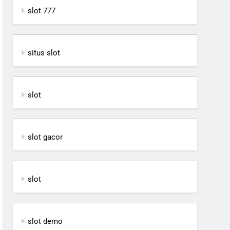
slot 777
situs slot
slot
slot gacor
slot
slot demo