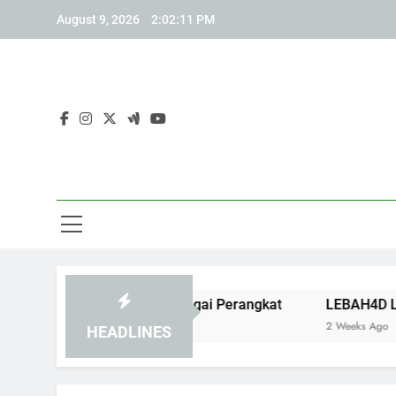
Skip
August 9, 2026
2:02:12 PM
to
content
Mos
Sewa Prop
ses Stabil di Berbagai Perangkat
LEBAH4D Link Alternati
2 Weeks Ago
HEADLINES