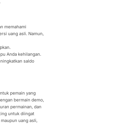
.
dan memahami
rsi uang asli. Namun,
pkan.
pu Anda kehilangan.
ningkatkan saldo
untuk pemain yang
 Dengan bermain demo,
turan permainan, dan
ing untuk diingat
 maupun uang asli,