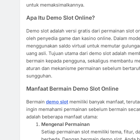
untuk memaksimalkannya.
Apa Itu Demo Slot Online?
Demo slot adalah versi gratis dari permainan slot o
oleh penyedia game dan kasino online. Dalam mode
menggunakan saldo virtual untuk memutar gulungan
uang asli. Tujuan utama dari demo slot adalah me
bermain kepada pengguna, sekaligus membantu 
aturan dan mekanisme permainan sebelum bertaru
sungguhan.
Manfaat Bermain Demo Slot Online
Bermain
demo slot
memiliki banyak manfaat, terut
ingin memahami permainan sebelum bermain secara
adalah beberapa manfaat utama:
Mengenal Permainan
Setiap permainan slot memiliki tema, fitur, d
berbeda. Dengan bermain demo slot, Anda 