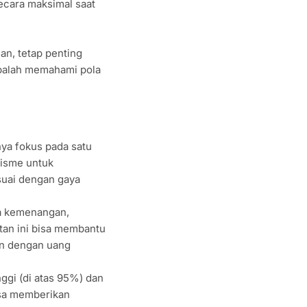
secara maksimal saat
n, tetap penting
obalah memahami pola
ya fokus pada satu
nisme untuk
suai dengan gaya
a kemenangan,
tan ini bisa membantu
in dengan uang
ggi (di atas 95%) dan
isa memberikan