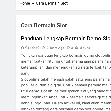
Home
Cara Bermain Slot
Cara Bermain Slot
Panduan Lengkap Bermain Demo Slot
944dae0
2 Years Ago
0
6 Mins
Temukan panduan lengkap bermain demo slot online
memanfaatkan fitur ini untuk memahami permainan
keterampilan, dan menemukan strategi terbaik tanpa
uang.
Slot online telah menjadi salah satu jenis permaina
populer di dunia digital. Untuk pemain pemula ma
fitur
demo slot online
merupakan alat yang sangat 
memungkinkan Anda untuk bermain secara gratis 
uang sungguhan. Dalam artikel ini, kami akan mem
lengkap tentang cara bermain demo slot online, man