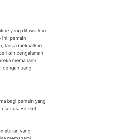
nline yang ditawarkan
 ini, pemain
, tanpa melibatkan
mberikan pengalaman
mereka memahami
h dengan uang
ama bagi pemain yang
 serius. Berikut
an aturan yang
bisa memahami