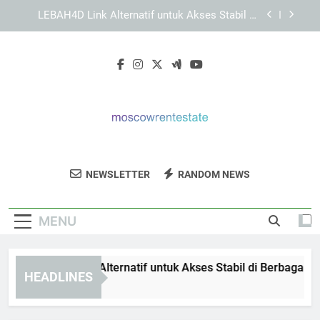
Skip
KAYA787 Login dengan Tampilan yang Nyaman
to
untuk Pengguna Mobile
content
Cara Meningkatkan Kenyamanan saat
Menggunakan KAYA787 Login
EDWINSLOT Link Alternatif untuk Akses Stabil di
Berbagai Perangkat
LEBAH4D Link Alternatif untuk Akses Stabil di
Berbagai Perangkat
KAYA787 Login dengan Tampilan yang Nyaman
untuk Pengguna Mobile
Moscow Rent
Sewa Properti Berkualitas Di Moskow
Cara Meningkatkan Kenyamanan saat
NEWSLETTER
RANDOM NEWS
Estate
Menggunakan KAYA787 Login
Dengan Layanan Dari Moscow Rent Estate.
MENU
WINSLOT Link Alternatif untuk Akses Stabil di Berbagai Pera
HEADLINES
Weeks Ago