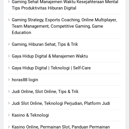
Gaming Sehat Manajemen Waktu Kesejahteraan Mental
Tips Produktivitas Hiburan Digital
Gaming Strategy, Esports Coaching, Online Multiplayer,
Team Management, Competitive Gaming, Game
Education
Gaming, Hiburan Sehat, Tips & Trik
Gaya Hidup Digital & Manajemen Waktu
Gaya Hidup Digital | Teknologi | Self-Care
horas88 login
Judi Online, Slot Online, Tips & Trik
Judi Slot Online, Teknologi Perjudian, Platform Judi
Kasino & Teknologi
Kasino Online, Permainan Slot, Panduan Permainan