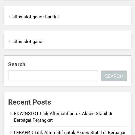
situs slot gacor hari ini
situs slot gacor
Search
SEARCH
Recent Posts
EDWINSLOT Link Alternatif untuk Akses Stabil di
Berbagai Perangkat
LEBAH4D Link Alternatif untuk Akses Stabil di Berbagai