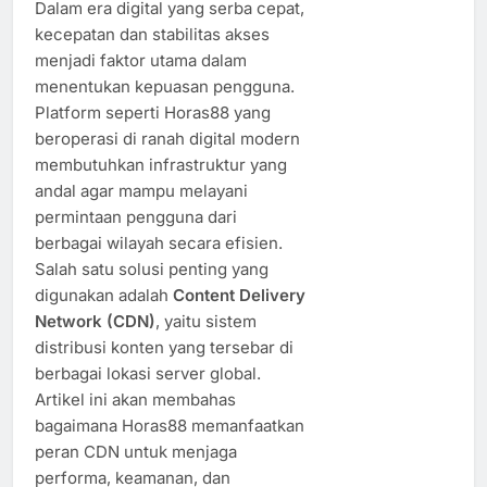
Dalam era digital yang serba cepat,
kecepatan dan stabilitas akses
menjadi faktor utama dalam
menentukan kepuasan pengguna.
Platform seperti Horas88 yang
beroperasi di ranah digital modern
membutuhkan infrastruktur yang
andal agar mampu melayani
permintaan pengguna dari
berbagai wilayah secara efisien.
Salah satu solusi penting yang
digunakan adalah
Content Delivery
Network (CDN)
, yaitu sistem
distribusi konten yang tersebar di
berbagai lokasi server global.
Artikel ini akan membahas
bagaimana Horas88 memanfaatkan
peran CDN untuk menjaga
performa, keamanan, dan