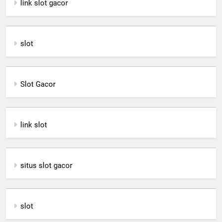
link slot gacor
slot
Slot Gacor
link slot
situs slot gacor
slot