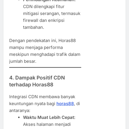
CDN dilengkapi fitur
mitigasi serangan, termasuk
firewall dan enkripsi
tambahan.
Dengan pendekatan ini, Horas88
mampu menjaga performa
meskipun menghadapi trafik dalam
jumlah besar.
4. Dampak Positif CDN
terhadap Horas88
Integrasi CDN membawa banyak
keuntungan nyata bagi
horas88
, di
antaranya:
Waktu Muat Lebih Cepat:
Akses halaman menjadi