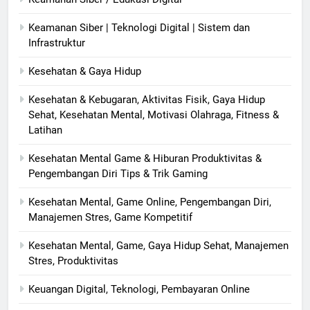
Keamanan Siber | Teknologi Digital | Sistem dan
Infrastruktur
Kesehatan & Gaya Hidup
Kesehatan & Kebugaran, Aktivitas Fisik, Gaya Hidup
Sehat, Kesehatan Mental, Motivasi Olahraga, Fitness &
Latihan
Kesehatan Mental Game & Hiburan Produktivitas &
Pengembangan Diri Tips & Trik Gaming
Kesehatan Mental, Game Online, Pengembangan Diri,
Manajemen Stres, Game Kompetitif
Kesehatan Mental, Game, Gaya Hidup Sehat, Manajemen
Stres, Produktivitas
Keuangan Digital, Teknologi, Pembayaran Online