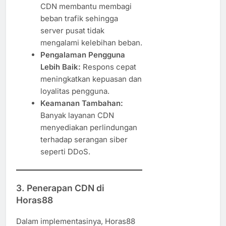
CDN membantu membagi
beban trafik sehingga
server pusat tidak
mengalami kelebihan beban.
Pengalaman Pengguna
Lebih Baik:
Respons cepat
meningkatkan kepuasan dan
loyalitas pengguna.
Keamanan Tambahan:
Banyak layanan CDN
menyediakan perlindungan
terhadap serangan siber
seperti DDoS.
3. Penerapan CDN di
Horas88
Dalam implementasinya, Horas88