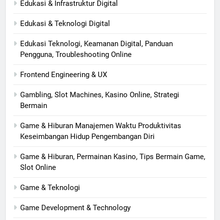
Edukasi & Infrastruktur Digital
Edukasi & Teknologi Digital
Edukasi Teknologi, Keamanan Digital, Panduan
Pengguna, Troubleshooting Online
Frontend Engineering & UX
Gambling, Slot Machines, Kasino Online, Strategi
Bermain
Game & Hiburan Manajemen Waktu Produktivitas
Keseimbangan Hidup Pengembangan Diri
Game & Hiburan, Permainan Kasino, Tips Bermain Game,
Slot Online
Game & Teknologi
Game Development & Technology