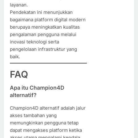
layanan.
Pendekatan ini menunjukkan
bagaimana platform digital modern
berupaya meningkatkan kualitas
pengalaman pengguna melalui
inovasi teknologi serta
pengelolaan infrastruktur yang
baik.
FAQ
Apa itu Champion4D
alternatif?
Champion4D alternatif adalah jalur
akses tambahan yang
memungkinkan pengguna tetap
dapat mengakses platform ketika
akses utama mengalami kendala.