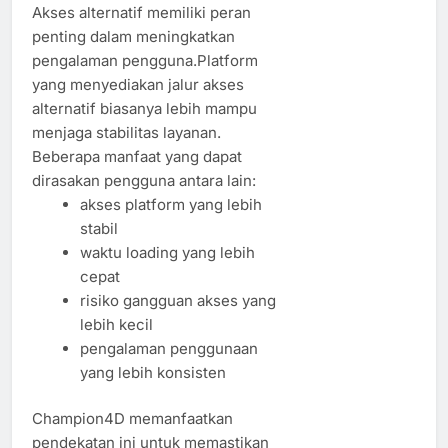
Akses alternatif memiliki peran
penting dalam meningkatkan
pengalaman pengguna.Platform
yang menyediakan jalur akses
alternatif biasanya lebih mampu
menjaga stabilitas layanan.
Beberapa manfaat yang dapat
dirasakan pengguna antara lain:
akses platform yang lebih
stabil
waktu loading yang lebih
cepat
risiko gangguan akses yang
lebih kecil
pengalaman penggunaan
yang lebih konsisten
Champion4D memanfaatkan
pendekatan ini untuk memastikan