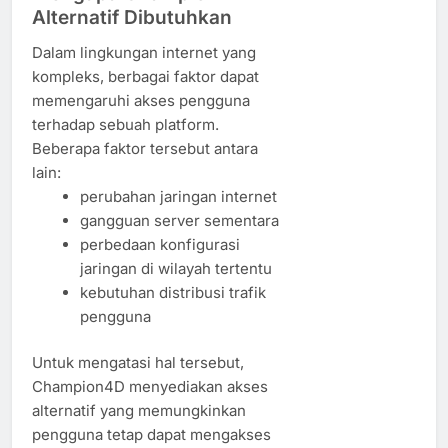
Alternatif Dibutuhkan
Dalam lingkungan internet yang
kompleks, berbagai faktor dapat
memengaruhi akses pengguna
terhadap sebuah platform.
Beberapa faktor tersebut antara
lain:
perubahan jaringan internet
gangguan server sementara
perbedaan konfigurasi
jaringan di wilayah tertentu
kebutuhan distribusi trafik
pengguna
Untuk mengatasi hal tersebut,
Champion4D menyediakan akses
alternatif yang memungkinkan
pengguna tetap dapat mengakses