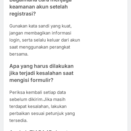
keamanan akun setelah
registrasi?
Gunakan kata sandi yang kuat,
jangan membagikan informasi
login, serta selalu keluar dari akun
saat menggunakan perangkat
bersama.
Apa yang harus dilakukan
jika terjadi kesalahan saat
mengisi formulir?
Periksa kembali setiap data
sebelum dikirim.Jika masih
terdapat kesalahan, lakukan
perbaikan sesuai petunjuk yang
tersedia.