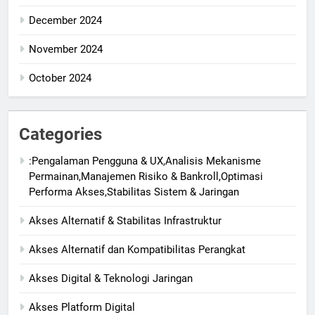
December 2024
November 2024
October 2024
Categories
:Pengalaman Pengguna & UX,Analisis Mekanisme
Permainan,Manajemen Risiko & Bankroll,Optimasi
Performa Akses,Stabilitas Sistem & Jaringan
Akses Alternatif & Stabilitas Infrastruktur
Akses Alternatif dan Kompatibilitas Perangkat
Akses Digital & Teknologi Jaringan
Akses Platform Digital