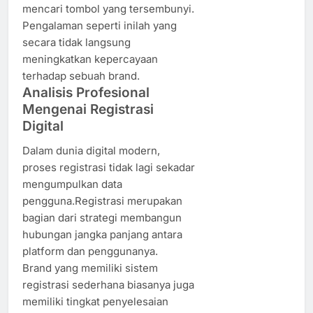
mencari tombol yang tersembunyi.
Pengalaman seperti inilah yang
secara tidak langsung
meningkatkan kepercayaan
terhadap sebuah brand.
Analisis Profesional
Mengenai Registrasi
Digital
Dalam dunia digital modern,
proses registrasi tidak lagi sekadar
mengumpulkan data
pengguna.Registrasi merupakan
bagian dari strategi membangun
hubungan jangka panjang antara
platform dan penggunanya.
Brand yang memiliki sistem
registrasi sederhana biasanya juga
memiliki tingkat penyelesaian