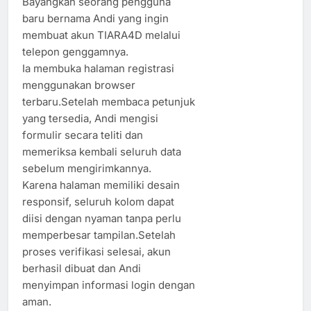
Bayangkan seorang pengguna
baru bernama Andi yang ingin
membuat akun TIARA4D melalui
telepon genggamnya.
Ia membuka halaman registrasi
menggunakan browser
terbaru.Setelah membaca petunjuk
yang tersedia, Andi mengisi
formulir secara teliti dan
memeriksa kembali seluruh data
sebelum mengirimkannya.
Karena halaman memiliki desain
responsif, seluruh kolom dapat
diisi dengan nyaman tanpa perlu
memperbesar tampilan.Setelah
proses verifikasi selesai, akun
berhasil dibuat dan Andi
menyimpan informasi login dengan
aman.