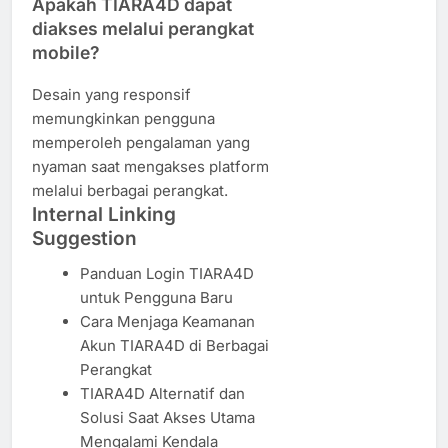
Apakah TIARA4D dapat
diakses melalui perangkat
mobile?
Desain yang responsif
memungkinkan pengguna
memperoleh pengalaman yang
nyaman saat mengakses platform
melalui berbagai perangkat.
Internal Linking
Suggestion
Panduan Login TIARA4D
untuk Pengguna Baru
Cara Menjaga Keamanan
Akun TIARA4D di Berbagai
Perangkat
TIARA4D Alternatif dan
Solusi Saat Akses Utama
Mengalami Kendala