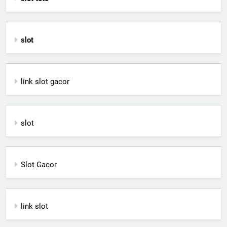
slot
link slot gacor
slot
Slot Gacor
link slot