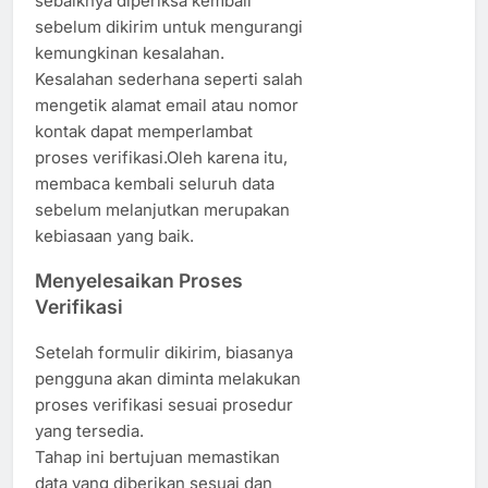
sebaiknya diperiksa kembali
sebelum dikirim untuk mengurangi
kemungkinan kesalahan.
Kesalahan sederhana seperti salah
mengetik alamat email atau nomor
kontak dapat memperlambat
proses verifikasi.Oleh karena itu,
membaca kembali seluruh data
sebelum melanjutkan merupakan
kebiasaan yang baik.
Menyelesaikan Proses
Verifikasi
Setelah formulir dikirim, biasanya
pengguna akan diminta melakukan
proses verifikasi sesuai prosedur
yang tersedia.
Tahap ini bertujuan memastikan
data yang diberikan sesuai dan