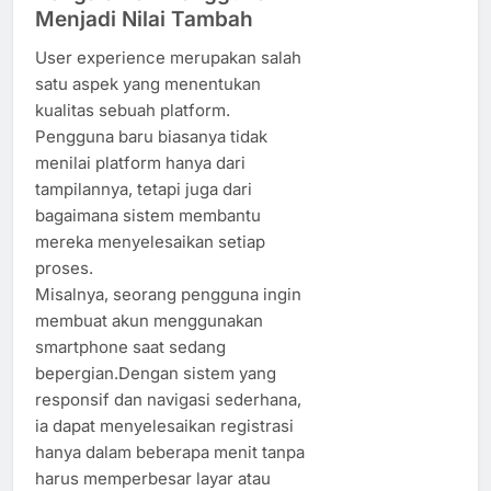
Menjadi Nilai Tambah
User experience merupakan salah
satu aspek yang menentukan
kualitas sebuah platform.
Pengguna baru biasanya tidak
menilai platform hanya dari
tampilannya, tetapi juga dari
bagaimana sistem membantu
mereka menyelesaikan setiap
proses.
Misalnya, seorang pengguna ingin
membuat akun menggunakan
smartphone saat sedang
bepergian.Dengan sistem yang
responsif dan navigasi sederhana,
ia dapat menyelesaikan registrasi
hanya dalam beberapa menit tanpa
harus memperbesar layar atau