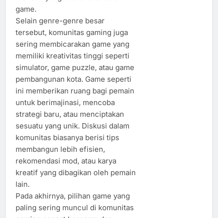
game.
Selain genre-genre besar
tersebut, komunitas gaming juga
sering membicarakan game yang
memiliki kreativitas tinggi seperti
simulator, game puzzle, atau game
pembangunan kota. Game seperti
ini memberikan ruang bagi pemain
untuk berimajinasi, mencoba
strategi baru, atau menciptakan
sesuatu yang unik. Diskusi dalam
komunitas biasanya berisi tips
membangun lebih efisien,
rekomendasi mod, atau karya
kreatif yang dibagikan oleh pemain
lain.
Pada akhirnya, pilihan game yang
paling sering muncul di komunitas