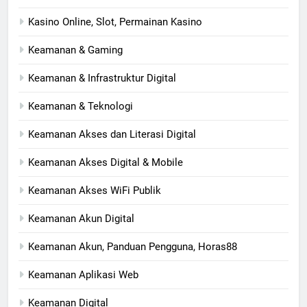
Kasino Online, Slot, Permainan Kasino
Keamanan & Gaming
Keamanan & Infrastruktur Digital
Keamanan & Teknologi
Keamanan Akses dan Literasi Digital
Keamanan Akses Digital & Mobile
Keamanan Akses WiFi Publik
Keamanan Akun Digital
Keamanan Akun, Panduan Pengguna, Horas88
Keamanan Aplikasi Web
Keamanan Digital