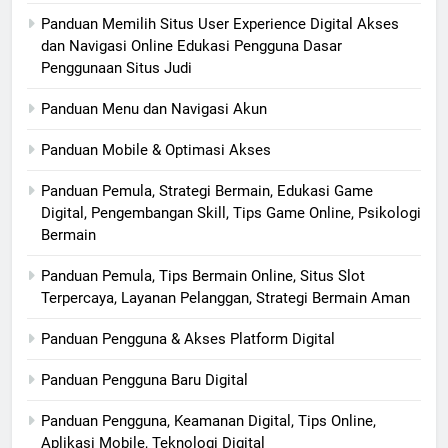
Panduan Memilih Situs User Experience Digital Akses
dan Navigasi Online Edukasi Pengguna Dasar
Penggunaan Situs Judi
Panduan Menu dan Navigasi Akun
Panduan Mobile & Optimasi Akses
Panduan Pemula, Strategi Bermain, Edukasi Game
Digital, Pengembangan Skill, Tips Game Online, Psikologi
Bermain
Panduan Pemula, Tips Bermain Online, Situs Slot
Terpercaya, Layanan Pelanggan, Strategi Bermain Aman
Panduan Pengguna & Akses Platform Digital
Panduan Pengguna Baru Digital
Panduan Pengguna, Keamanan Digital, Tips Online,
Aplikasi Mobile, Teknologi Digital