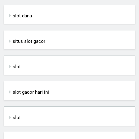
slot dana
situs slot gacor
slot
slot gacor hari ini
slot