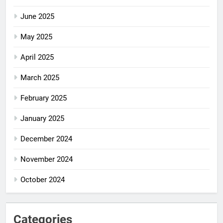
June 2025
May 2025
April 2025
March 2025
February 2025
January 2025
December 2024
November 2024
October 2024
Categories