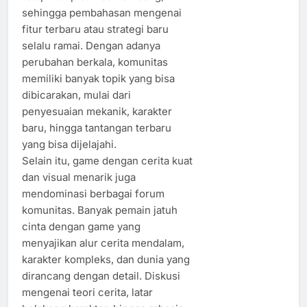
sehingga pembahasan mengenai
fitur terbaru atau strategi baru
selalu ramai. Dengan adanya
perubahan berkala, komunitas
memiliki banyak topik yang bisa
dibicarakan, mulai dari
penyesuaian mekanik, karakter
baru, hingga tantangan terbaru
yang bisa dijelajahi.
Selain itu, game dengan cerita kuat
dan visual menarik juga
mendominasi berbagai forum
komunitas. Banyak pemain jatuh
cinta dengan game yang
menyajikan alur cerita mendalam,
karakter kompleks, dan dunia yang
dirancang dengan detail. Diskusi
mengenai teori cerita, latar