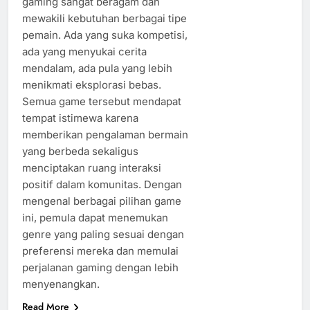
gaming sangat beragam dan
mewakili kebutuhan berbagai tipe
pemain. Ada yang suka kompetisi,
ada yang menyukai cerita
mendalam, ada pula yang lebih
menikmati eksplorasi bebas.
Semua game tersebut mendapat
tempat istimewa karena
memberikan pengalaman bermain
yang berbeda sekaligus
menciptakan ruang interaksi
positif dalam komunitas. Dengan
mengenal berbagai pilihan game
ini, pemula dapat menemukan
genre yang paling sesuai dengan
preferensi mereka dan memulai
perjalanan gaming dengan lebih
menyenangkan.
Read More