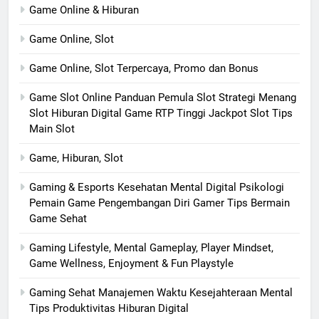
Game Online & Hiburan
Game Online, Slot
Game Online, Slot Terpercaya, Promo dan Bonus
Game Slot Online Panduan Pemula Slot Strategi Menang
Slot Hiburan Digital Game RTP Tinggi Jackpot Slot Tips
Main Slot
Game, Hiburan, Slot
Gaming & Esports Kesehatan Mental Digital Psikologi
Pemain Game Pengembangan Diri Gamer Tips Bermain
Game Sehat
Gaming Lifestyle, Mental Gameplay, Player Mindset,
Game Wellness, Enjoyment & Fun Playstyle
Gaming Sehat Manajemen Waktu Kesejahteraan Mental
Tips Produktivitas Hiburan Digital