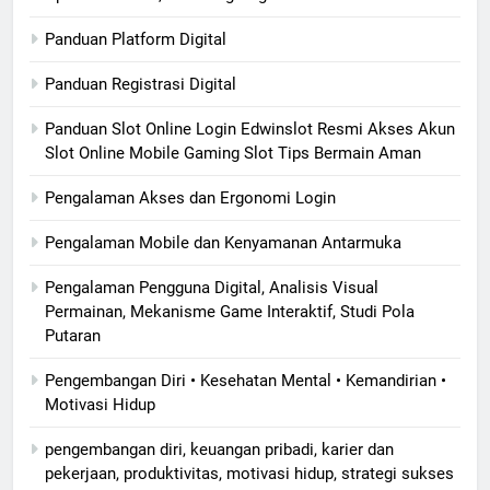
Panduan Platform Digital
Panduan Registrasi Digital
Panduan Slot Online Login Edwinslot Resmi Akses Akun
Slot Online Mobile Gaming Slot Tips Bermain Aman
Pengalaman Akses dan Ergonomi Login
Pengalaman Mobile dan Kenyamanan Antarmuka
Pengalaman Pengguna Digital, Analisis Visual
Permainan, Mekanisme Game Interaktif, Studi Pola
Putaran
Pengembangan Diri • Kesehatan Mental • Kemandirian •
Motivasi Hidup
pengembangan diri, keuangan pribadi, karier dan
pekerjaan, produktivitas, motivasi hidup, strategi sukses