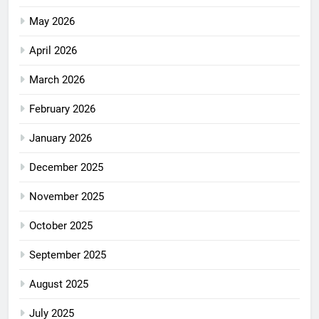
May 2026
April 2026
March 2026
February 2026
January 2026
December 2025
November 2025
October 2025
September 2025
August 2025
July 2025