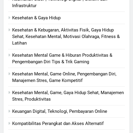
Infrastruktur
Kesehatan & Gaya Hidup
Kesehatan & Kebugaran, Aktivitas Fisik, Gaya Hidup
Sehat, Kesehatan Mental, Motivasi Olahraga, Fitness &
Latihan
Kesehatan Mental Game & Hiburan Produktivitas &
Pengembangan Diri Tips & Trik Gaming
Kesehatan Mental, Game Online, Pengembangan Diri,
Manajemen Stres, Game Kompetitif
Kesehatan Mental, Game, Gaya Hidup Sehat, Manajemen
Stres, Produktivitas
Keuangan Digital, Teknologi, Pembayaran Online
Kompatibilitas Perangkat dan Akses Alternatif