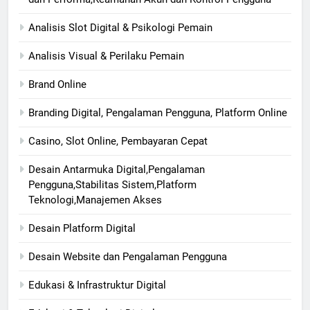
Analisis Slot Digital & Psikologi Pemain
Analisis Visual & Perilaku Pemain
Brand Online
Branding Digital, Pengalaman Pengguna, Platform Online
Casino, Slot Online, Pembayaran Cepat
Desain Antarmuka Digital,Pengalaman
Pengguna,Stabilitas Sistem,Platform
Teknologi,Manajemen Akses
Desain Platform Digital
Desain Website dan Pengalaman Pengguna
Edukasi & Infrastruktur Digital