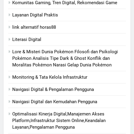
Komunitas Gaming, Tren Digital, Rekomendasi Game
Layanan Digital Praktis
link alternatif horas88
Literasi Digital
Lore & Misteri Dunia Pokémon Filosofi dan Psikologi
Pokémon Analisis Tipe Dark & Ghost Konflik dan
Moralitas Pokémon Narasi Gelap Dunia Pokémon
Monitoring & Tata Kelola Infrastruktur
Navigasi Digital & Pengalaman Pengguna
Navigasi Digital dan Kemudahan Pengguna
Optimalisasi Kinerja Digital,Manajemen Akses
Platform,Infrastruktur Sistem Online,Keandalan
Layanan,Pengalaman Pengguna