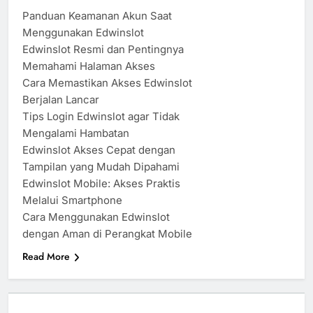
Panduan Keamanan Akun Saat
Menggunakan Edwinslot
Edwinslot Resmi dan Pentingnya
Memahami Halaman Akses
Cara Memastikan Akses Edwinslot
Berjalan Lancar
Tips Login Edwinslot agar Tidak
Mengalami Hambatan
Edwinslot Akses Cepat dengan
Tampilan yang Mudah Dipahami
Edwinslot Mobile: Akses Praktis
Melalui Smartphone
Cara Menggunakan Edwinslot
dengan Aman di Perangkat Mobile
Read More