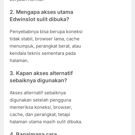
2. Mengapa akses utama
Edwinslot sulit dibuka?
Penyebabnya bisa berupa koneksi
tidak stabil, browser lama, cache
menumpuk, perangkat berat, atau
kendala teknis sementara pada
halaman.
3. Kapan akses alternatif
sebaiknya digunakan?
Akses alternatif sebaiknya
digunakan setelah pengguna
memeriksa koneksi, browser,
cache, dan perangkat, tetapi
halaman utama masih sulit dibuka.
4. Bagaimana cara