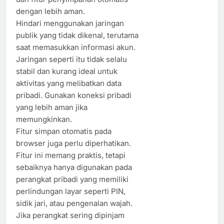
dengan lebih aman.
Hindari menggunakan jaringan
publik yang tidak dikenal, terutama
saat memasukkan informasi akun.
Jaringan seperti itu tidak selalu
stabil dan kurang ideal untuk
aktivitas yang melibatkan data
pribadi. Gunakan koneksi pribadi
yang lebih aman jika
memungkinkan.
Fitur simpan otomatis pada
browser juga perlu diperhatikan.
Fitur ini memang praktis, tetapi
sebaiknya hanya digunakan pada
perangkat pribadi yang memiliki
perlindungan layar seperti PIN,
sidik jari, atau pengenalan wajah.
Jika perangkat sering dipinjam