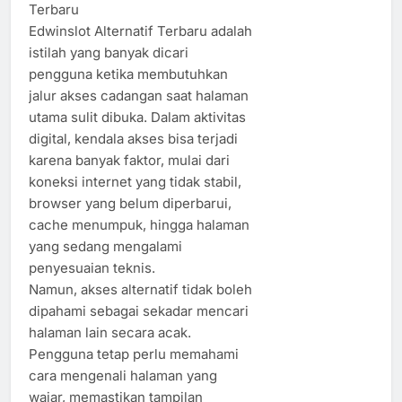
Terbaru
Edwinslot Alternatif Terbaru adalah
istilah yang banyak dicari
pengguna ketika membutuhkan
jalur akses cadangan saat halaman
utama sulit dibuka. Dalam aktivitas
digital, kendala akses bisa terjadi
karena banyak faktor, mulai dari
koneksi internet yang tidak stabil,
browser yang belum diperbarui,
cache menumpuk, hingga halaman
yang sedang mengalami
penyesuaian teknis.
Namun, akses alternatif tidak boleh
dipahami sebagai sekadar mencari
halaman lain secara acak.
Pengguna tetap perlu memahami
cara mengenali halaman yang
wajar, memastikan tampilan