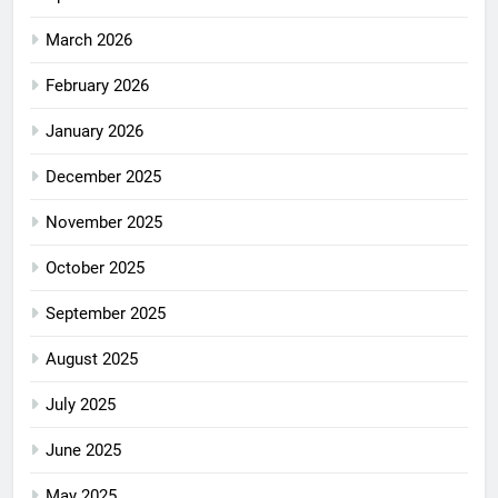
March 2026
February 2026
January 2026
December 2025
November 2025
October 2025
September 2025
August 2025
July 2025
June 2025
May 2025