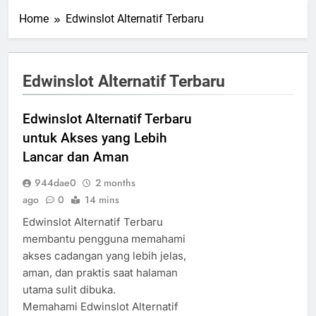
Home
Edwinslot Alternatif Terbaru
Edwinslot Alternatif Terbaru
Edwinslot Alternatif Terbaru
untuk Akses yang Lebih
Lancar dan Aman
944dae0
2 months
ago
0
14 mins
Edwinslot Alternatif Terbaru
membantu pengguna memahami
akses cadangan yang lebih jelas,
aman, dan praktis saat halaman
utama sulit dibuka.
Memahami Edwinslot Alternatif