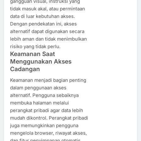
gangguan visual, instruksi yang
tidak masuk akal, atau permintaan
data di luar kebutuhan akses.
Dengan pendekatan ini, akses
alternatif dapat digunakan secara
lebih aman dan tidak menimbulkan
risiko yang tidak perlu.
Keamanan Saat
Menggunakan Akses
Cadangan
Keamanan menjadi bagian penting
dalam penggunaan akses
alternatif. Pengguna sebaiknya
membuka halaman melalui
perangkat pribadi agar data lebih
mudah dikontrol. Perangkat pribadi
juga memungkinkan pengguna
mengelola browser, riwayat akses,
dan fitur penyimpanan otomatis