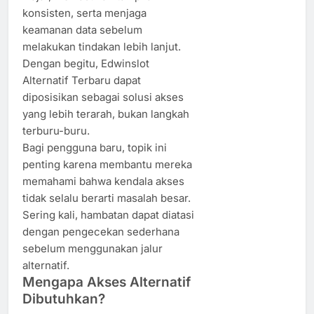
konsisten, serta menjaga
keamanan data sebelum
melakukan tindakan lebih lanjut.
Dengan begitu, Edwinslot
Alternatif Terbaru dapat
diposisikan sebagai solusi akses
yang lebih terarah, bukan langkah
terburu-buru.
Bagi pengguna baru, topik ini
penting karena membantu mereka
memahami bahwa kendala akses
tidak selalu berarti masalah besar.
Sering kali, hambatan dapat diatasi
dengan pengecekan sederhana
sebelum menggunakan jalur
alternatif.
Mengapa Akses Alternatif
Dibutuhkan?