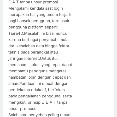
E-A-T tanpa unsur promosi.
Mengalami kendala saat login
merupakan hal yang umum terjadi
bagi banyak pengguna, termasuk
pengguna platform seperti
Tiara4D.Masalah ini bisa muncul
karena berbagai penyebab, mulai
dari kesalahan data hingga faktor
teknis pada perangkat atau
jaringan internet.Untuk itu,
memahami solusi yang tepat dapat
membantu pengguna mengatasi
hambatan login dengan cepat dan
aman.Panduan ini dibuat dengan
pendekatan edukatif, berfokus
pada pengalaman pengguna, serta
mengikuti prinsip E-E-A-T tanpa
unsur promosi.
Salah satu penyebab paling umum