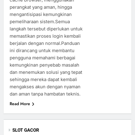
perangkat yang aman, hingga
mengantisipasi kemungkinan
pemeliharaan sistem.Semua
langkah tersebut diperlukan untuk
memastikan proses login kembali
berjalan dengan normal.Panduan
ini dirancang untuk membantu
pengguna memahami berbagai
kemungkinan penyebab masalah
dan menemukan solusi yang tepat
sehingga mereka dapat kembali
mengakses akun dengan nyaman
dan aman tanpa hambatan teknis.
Read More
SLOT GACOR