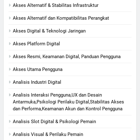
Akses Alternatif & Stabilitas Infrastruktur
Akses Alternatif dan Kompatibilitas Perangkat
Akses Digital & Teknologi Jaringan
Akses Platform Digital
Akses Resmi, Keamanan Digital, Panduan Pengguna
Akses Utama Pengguna
Analisis Industri Digital
Analisis Interaksi Pengguna,UX dan Desain
Antarmuka,Psikologi Perilaku Digital,Stabilitas Akses
dan Performa,Keamanan Akun dan Kontrol Pengguna
Analisis Slot Digital & Psikologi Pemain
Analisis Visual & Perilaku Pemain