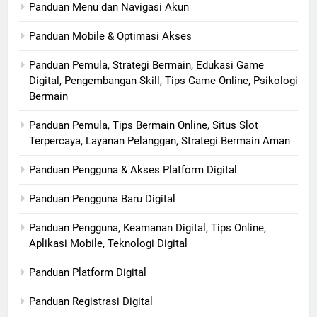
Panduan Menu dan Navigasi Akun
Panduan Mobile & Optimasi Akses
Panduan Pemula, Strategi Bermain, Edukasi Game
Digital, Pengembangan Skill, Tips Game Online, Psikologi
Bermain
Panduan Pemula, Tips Bermain Online, Situs Slot
Terpercaya, Layanan Pelanggan, Strategi Bermain Aman
Panduan Pengguna & Akses Platform Digital
Panduan Pengguna Baru Digital
Panduan Pengguna, Keamanan Digital, Tips Online,
Aplikasi Mobile, Teknologi Digital
Panduan Platform Digital
Panduan Registrasi Digital