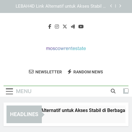
Skip
KAYA787 Login dengan Tampilan yang Nyaman
to
untuk Pengguna Mobile
content
Cara Meningkatkan Kenyamanan saat
Menggunakan KAYA787 Login
EDWINSLOT Link Alternatif untuk Akses Stabil di
Berbagai Perangkat
LEBAH4D Link Alternatif untuk Akses Stabil di
Berbagai Perangkat
KAYA787 Login dengan Tampilan yang Nyaman
untuk Pengguna Mobile
Moscow Rent
Sewa Properti Berkualitas Di Moskow
Cara Meningkatkan Kenyamanan saat
NEWSLETTER
RANDOM NEWS
Estate
Menggunakan KAYA787 Login
Dengan Layanan Dari Moscow Rent Estate.
MENU
WINSLOT Link Alternatif untuk Akses Stabil di Berbagai Peran
HEADLINES
Weeks Ago