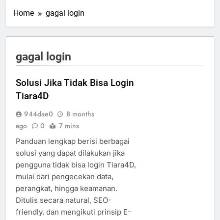
Home
gagal login
gagal login
Solusi Jika Tidak Bisa Login
Tiara4D
944dae0
8 months
ago
0
7 mins
Panduan lengkap berisi berbagai
solusi yang dapat dilakukan jika
pengguna tidak bisa login Tiara4D,
mulai dari pengecekan data,
perangkat, hingga keamanan.
Ditulis secara natural, SEO-
friendly, dan mengikuti prinsip E-