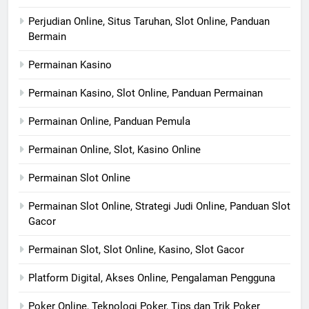
Perjudian Online, Situs Taruhan, Slot Online, Panduan
Bermain
Permainan Kasino
Permainan Kasino, Slot Online, Panduan Permainan
Permainan Online, Panduan Pemula
Permainan Online, Slot, Kasino Online
Permainan Slot Online
Permainan Slot Online, Strategi Judi Online, Panduan Slot
Gacor
Permainan Slot, Slot Online, Kasino, Slot Gacor
Platform Digital, Akses Online, Pengalaman Pengguna
Poker Online, Teknologi Poker, Tips dan Trik Poker