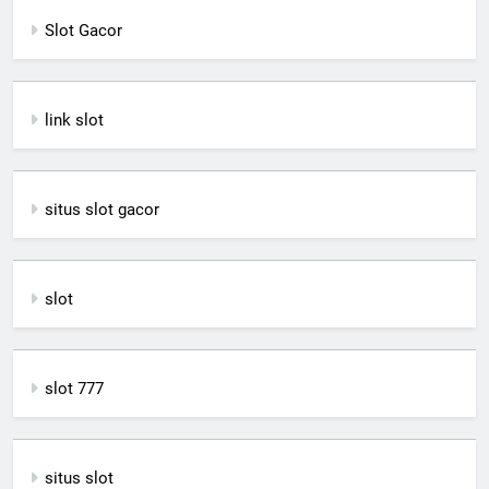
Slot Gacor
link slot
situs slot gacor
slot
slot 777
situs slot