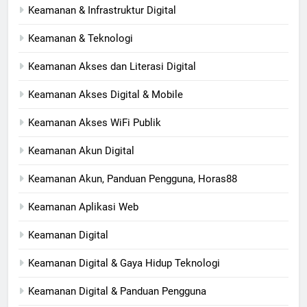
Keamanan & Infrastruktur Digital
Keamanan & Teknologi
Keamanan Akses dan Literasi Digital
Keamanan Akses Digital & Mobile
Keamanan Akses WiFi Publik
Keamanan Akun Digital
Keamanan Akun, Panduan Pengguna, Horas88
Keamanan Aplikasi Web
Keamanan Digital
Keamanan Digital & Gaya Hidup Teknologi
Keamanan Digital & Panduan Pengguna