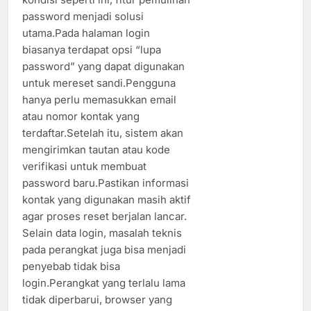
password menjadi solusi
utama.Pada halaman login
biasanya terdapat opsi “lupa
password” yang dapat digunakan
untuk mereset sandi.Pengguna
hanya perlu memasukkan email
atau nomor kontak yang
terdaftar.Setelah itu, sistem akan
mengirimkan tautan atau kode
verifikasi untuk membuat
password baru.Pastikan informasi
kontak yang digunakan masih aktif
agar proses reset berjalan lancar.
Selain data login, masalah teknis
pada perangkat juga bisa menjadi
penyebab tidak bisa
login.Perangkat yang terlalu lama
tidak diperbarui, browser yang