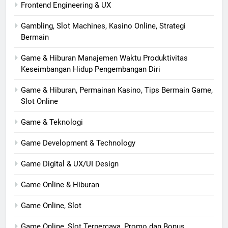
Frontend Engineering & UX
Gambling, Slot Machines, Kasino Online, Strategi
Bermain
Game & Hiburan Manajemen Waktu Produktivitas
Keseimbangan Hidup Pengembangan Diri
Game & Hiburan, Permainan Kasino, Tips Bermain Game,
Slot Online
Game & Teknologi
Game Development & Technology
Game Digital & UX/UI Design
Game Online & Hiburan
Game Online, Slot
Game Online, Slot Terpercaya, Promo dan Bonus