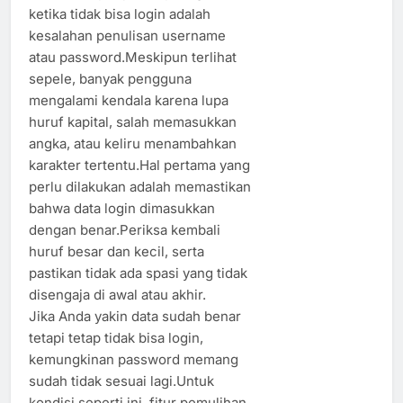
ketika tidak bisa login adalah
kesalahan penulisan username
atau password.Meskipun terlihat
sepele, banyak pengguna
mengalami kendala karena lupa
huruf kapital, salah memasukkan
angka, atau keliru menambahkan
karakter tertentu.Hal pertama yang
perlu dilakukan adalah memastikan
bahwa data login dimasukkan
dengan benar.Periksa kembali
huruf besar dan kecil, serta
pastikan tidak ada spasi yang tidak
disengaja di awal atau akhir.
Jika Anda yakin data sudah benar
tetapi tetap tidak bisa login,
kemungkinan password memang
sudah tidak sesuai lagi.Untuk
kondisi seperti ini, fitur pemulihan