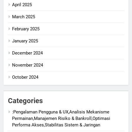
April 2025
March 2025
February 2025
January 2025
December 2024
November 2024
October 2024
Categories
:Pengalaman Pengguna & UX,Analisis Mekanisme
Permainan,Manajemen Risiko & Bankroll,Optimasi
Performa Akses,Stabilitas Sistem & Jaringan