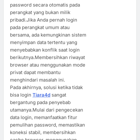
password secara otomatis pada
perangkat yang bukan milik
pribadi.Jika Anda pernah login
pada perangkat umum atau
bersama, ada kemungkinan sistem
menyimpan data tertentu yang
menyebabkan konflik saat login
berikutnya.Membersihkan riwayat
browser atau menggunakan mode
privat dapat membantu
menghindari masalah ini.
Pada akhirnya, solusi ketika tidak
bisa login
Tiara4d
sangat
bergantung pada penyebab
utamanya.Mulai dari pengecekan
data login, memanfaatkan fitur
pemulihan password, memastikan
koneksi stabil, membersihkan
cache browser, menggunakan