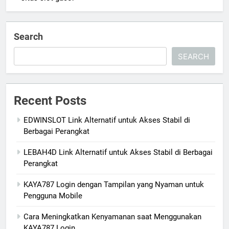
Search
SEARCH
Recent Posts
EDWINSLOT Link Alternatif untuk Akses Stabil di
Berbagai Perangkat
LEBAH4D Link Alternatif untuk Akses Stabil di Berbagai
Perangkat
KAYA787 Login dengan Tampilan yang Nyaman untuk
Pengguna Mobile
Cara Meningkatkan Kenyamanan saat Menggunakan
KAYA787 Login