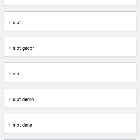
slot
slot gacor
slot
slot demo
slot dana