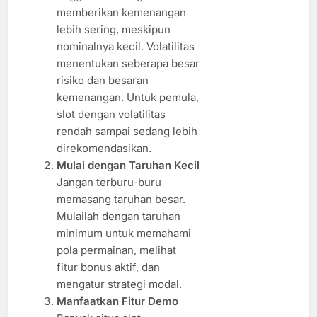
memberikan kemenangan
lebih sering, meskipun
nominalnya kecil. Volatilitas
menentukan seberapa besar
risiko dan besaran
kemenangan. Untuk pemula,
slot dengan volatilitas
rendah sampai sedang lebih
direkomendasikan.
Mulai dengan Taruhan Kecil
Jangan terburu-buru
memasang taruhan besar.
Mulailah dengan taruhan
minimum untuk memahami
pola permainan, melihat
fitur bonus aktif, dan
mengatur strategi modal.
Manfaatkan Fitur Demo