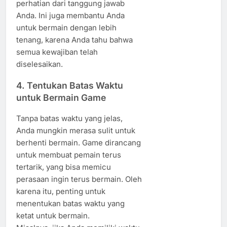
perhatian dari tanggung jawab
Anda. Ini juga membantu Anda
untuk bermain dengan lebih
tenang, karena Anda tahu bahwa
semua kewajiban telah
diselesaikan.
4.
Tentukan Batas Waktu
untuk Bermain Game
Tanpa batas waktu yang jelas,
Anda mungkin merasa sulit untuk
berhenti bermain. Game dirancang
untuk membuat pemain terus
tertarik, yang bisa memicu
perasaan ingin terus bermain. Oleh
karena itu, penting untuk
menentukan batas waktu yang
ketat untuk bermain.