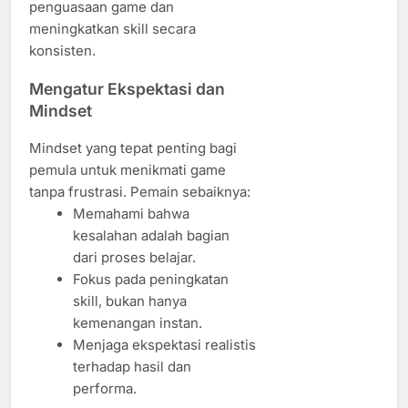
penguasaan game dan
meningkatkan skill secara
konsisten.
Mengatur Ekspektasi dan
Mindset
Mindset yang tepat penting bagi
pemula untuk menikmati game
tanpa frustrasi. Pemain sebaiknya:
Memahami bahwa
kesalahan adalah bagian
dari proses belajar.
Fokus pada peningkatan
skill, bukan hanya
kemenangan instan.
Menjaga ekspektasi realistis
terhadap hasil dan
performa.