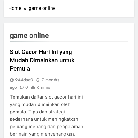
Home
game online
game online
Slot Gacor Hari Ini yang
Mudah Dimainkan untuk
Pemula
944dae0
7 months
ago
0
6 mins
Temukan daftar slot gacor hari ini
yang mudah dimainkan oleh
pemula. Tips dan strategi
sederhana untuk meningkatkan
peluang menang dan pengalaman
bermain yang menyenangkan.