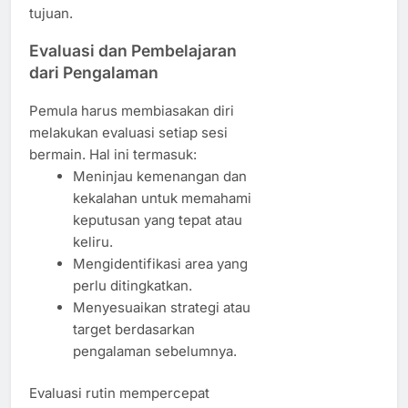
tujuan.
Evaluasi dan Pembelajaran
dari Pengalaman
Pemula harus membiasakan diri
melakukan evaluasi setiap sesi
bermain. Hal ini termasuk:
Meninjau kemenangan dan
kekalahan untuk memahami
keputusan yang tepat atau
keliru.
Mengidentifikasi area yang
perlu ditingkatkan.
Menyesuaikan strategi atau
target berdasarkan
pengalaman sebelumnya.
Evaluasi rutin mempercepat