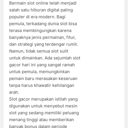
Bermain slot online telah menjadi
salah satu hiburan digital paling
populer di era modern. Bagi
pemula, terkadang dunia slot bisa
terasa membingungkan karena
banyaknya jenis permainan, fitur,
dan strategi yang terdengar rumit.
Namun, tidak semua slot sulit
untuk dimainkan. Ada sejumlah slot
gacor hari ini yang sangat ramah
untuk pemula, memungkinkan
pemain baru merasakan keseruan
tanpa harus khawatir kehilangan
arah.
Slot gacor merupakan istilah yang
digunakan untuk menyebut mesin
slot yang sedang memiliki peluang
menang tinggi atau memberikan
banyak bonus dalam periode