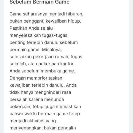
Sebelum Bermain Game
Game seharusnya menjadi hiburan,
bukan pengganti kewajiban hidup.
Pastikan Anda selalu
menyelesaikan tugas-tugas
penting terlebih dahulu sebelum
bermain game. Misalnya,
selesaikan pekerjaan rumah, tugas
sekolah, atau pekerjaan kantor
Anda sebelum membuka game.
Dengan memprioritaskan
kewajiban terlebih dahulu, Anda
tidak hanya menghindari rasa
bersalah karena menunda
pekerjaan, tetapi juga memastikan
bahwa waktu bermain game tetap
menjadi aktivitas yang
menyenangkan, bukan pengalih