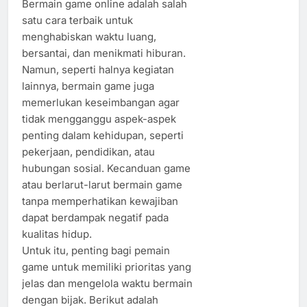
Bermain game online adalah salah
satu cara terbaik untuk
menghabiskan waktu luang,
bersantai, dan menikmati hiburan.
Namun, seperti halnya kegiatan
lainnya, bermain game juga
memerlukan keseimbangan agar
tidak mengganggu aspek-aspek
penting dalam kehidupan, seperti
pekerjaan, pendidikan, atau
hubungan sosial. Kecanduan game
atau berlarut-larut bermain game
tanpa memperhatikan kewajiban
dapat berdampak negatif pada
kualitas hidup.
Untuk itu, penting bagi pemain
game untuk memiliki prioritas yang
jelas dan mengelola waktu bermain
dengan bijak. Berikut adalah