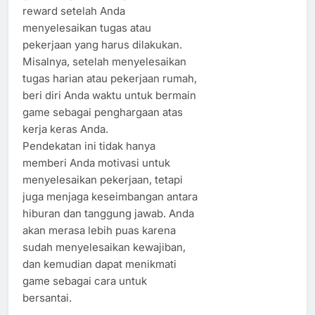
reward setelah Anda
menyelesaikan tugas atau
pekerjaan yang harus dilakukan.
Misalnya, setelah menyelesaikan
tugas harian atau pekerjaan rumah,
beri diri Anda waktu untuk bermain
game sebagai penghargaan atas
kerja keras Anda.
Pendekatan ini tidak hanya
memberi Anda motivasi untuk
menyelesaikan pekerjaan, tetapi
juga menjaga keseimbangan antara
hiburan dan tanggung jawab. Anda
akan merasa lebih puas karena
sudah menyelesaikan kewajiban,
dan kemudian dapat menikmati
game sebagai cara untuk
bersantai.