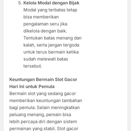
Kelola Modal dengan Bijak
Modal yang terbatas tetap
bisa memberikan
pengalaman seru jika
dikelola dengan baik.
Tentukan batas menang dan
kalah, serta jangan tergoda
untuk terus bermain ketika
sudah melewati batas
tersebut.
Keuntungan Bermain Slot Gacor
Hari Ini untuk Pemula
Bermain slot yang sedang gacor
memberikan keuntungan tambahan
bagi pemula. Selain meningkatkan
peluang menang, pemain bisa
lebih percaya diri dengan sistem
permainan yang stabil. Slot gacor