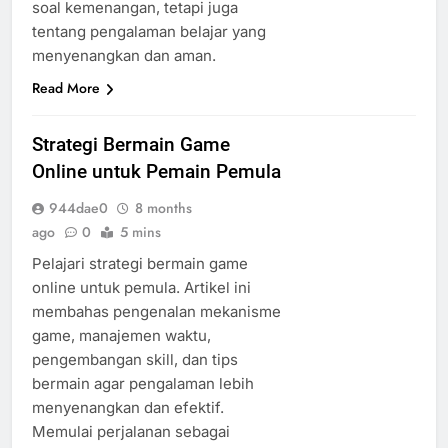
soal kemenangan, tetapi juga
tentang pengalaman belajar yang
menyenangkan dan aman.
Read More
Strategi Bermain Game
Online untuk Pemain Pemula
944dae0
8 months
ago
0
5 mins
Pelajari strategi bermain game
online untuk pemula. Artikel ini
membahas pengenalan mekanisme
game, manajemen waktu,
pengembangan skill, dan tips
bermain agar pengalaman lebih
menyenangkan dan efektif.
Memulai perjalanan sebagai