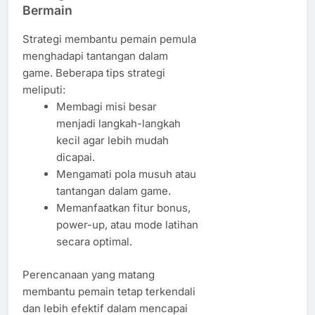
Bermain
Strategi membantu pemain pemula
menghadapi tantangan dalam
game. Beberapa tips strategi
meliputi:
Membagi misi besar
menjadi langkah-langkah
kecil agar lebih mudah
dicapai.
Mengamati pola musuh atau
tantangan dalam game.
Memanfaatkan fitur bonus,
power-up, atau mode latihan
secara optimal.
Perencanaan yang matang
membantu pemain tetap terkendali
dan lebih efektif dalam mencapai