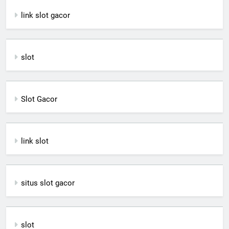
link slot gacor
slot
Slot Gacor
link slot
situs slot gacor
slot