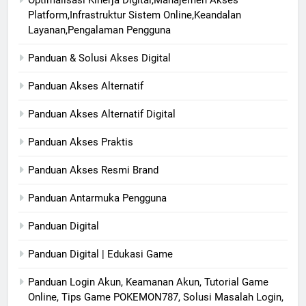
Optimalisasi Kinerja Digital,Manajemen Akses
Platform,Infrastruktur Sistem Online,Keandalan
Layanan,Pengalaman Pengguna
Panduan & Solusi Akses Digital
Panduan Akses Alternatif
Panduan Akses Alternatif Digital
Panduan Akses Praktis
Panduan Akses Resmi Brand
Panduan Antarmuka Pengguna
Panduan Digital
Panduan Digital | Edukasi Game
Panduan Login Akun, Keamanan Akun, Tutorial Game
Online, Tips Game POKEMON787, Solusi Masalah Login,