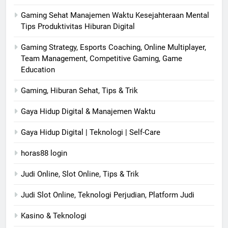
Gaming Sehat Manajemen Waktu Kesejahteraan Mental
Tips Produktivitas Hiburan Digital
Gaming Strategy, Esports Coaching, Online Multiplayer,
Team Management, Competitive Gaming, Game
Education
Gaming, Hiburan Sehat, Tips & Trik
Gaya Hidup Digital & Manajemen Waktu
Gaya Hidup Digital | Teknologi | Self-Care
horas88 login
Judi Online, Slot Online, Tips & Trik
Judi Slot Online, Teknologi Perjudian, Platform Judi
Kasino & Teknologi