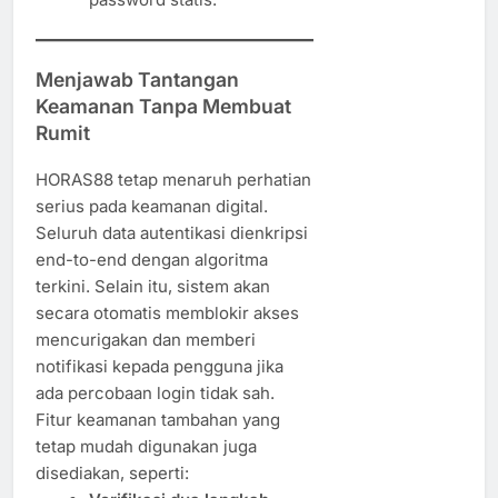
Menjawab Tantangan
Keamanan Tanpa Membuat
Rumit
HORAS88 tetap menaruh perhatian
serius pada keamanan digital.
Seluruh data autentikasi dienkripsi
end-to-end dengan algoritma
terkini. Selain itu, sistem akan
secara otomatis memblokir akses
mencurigakan dan memberi
notifikasi kepada pengguna jika
ada percobaan login tidak sah.
Fitur keamanan tambahan yang
tetap mudah digunakan juga
disediakan, seperti: