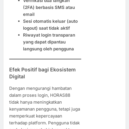
Verifikasi dua langkah
(2FA) berbasis SMS atau
email
Sesi otomatis keluar (auto
logout) saat tidak aktif
Riwayat login transparan
yang dapat dipantau
langsung oleh pengguna
Efek Positif bagi Ekosistem
Digital
Dengan mengurangi hambatan
dalam proses login, HORAS88
tidak hanya meningkatkan
kenyamanan pengguna, tetapi juga
memperkuat kepercayaan
terhadap platform. Pengguna tidak