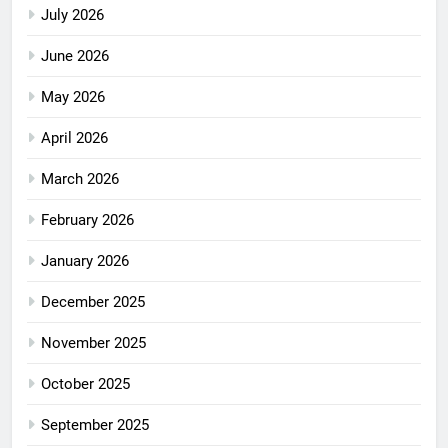
July 2026
June 2026
May 2026
April 2026
March 2026
February 2026
January 2026
December 2025
November 2025
October 2025
September 2025