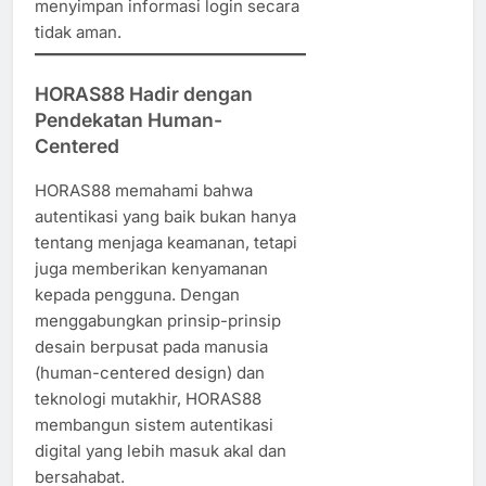
menyimpan informasi login secara
tidak aman.
HORAS88 Hadir dengan
Pendekatan Human-
Centered
HORAS88 memahami bahwa
autentikasi yang baik bukan hanya
tentang menjaga keamanan, tetapi
juga memberikan kenyamanan
kepada pengguna. Dengan
menggabungkan prinsip-prinsip
desain berpusat pada manusia
(human-centered design) dan
teknologi mutakhir, HORAS88
membangun sistem autentikasi
digital yang lebih masuk akal dan
bersahabat.