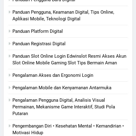
Panduan Pengguna, Keamanan Digital, Tips Online,
Aplikasi Mobile, Teknologi Digital
Panduan Platform Digital
Panduan Registrasi Digital
Panduan Slot Online Login Edwinslot Resmi Akses Akun
Slot Online Mobile Gaming Slot Tips Bermain Aman
Pengalaman Akses dan Ergonomi Login
Pengalaman Mobile dan Kenyamanan Antarmuka
Pengalaman Pengguna Digital, Analisis Visual
Permainan, Mekanisme Game Interaktif, Studi Pola
Putaran
Pengembangan Diri • Kesehatan Mental • Kemandirian •
Motivasi Hidup