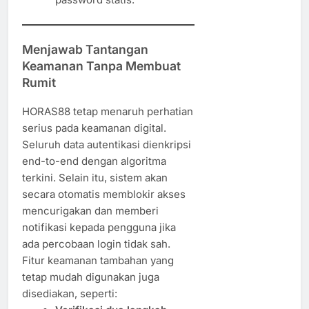
Menjawab Tantangan
Keamanan Tanpa Membuat
Rumit
HORAS88 tetap menaruh perhatian
serius pada keamanan digital.
Seluruh data autentikasi dienkripsi
end-to-end dengan algoritma
terkini. Selain itu, sistem akan
secara otomatis memblokir akses
mencurigakan dan memberi
notifikasi kepada pengguna jika
ada percobaan login tidak sah.
Fitur keamanan tambahan yang
tetap mudah digunakan juga
disediakan, seperti: