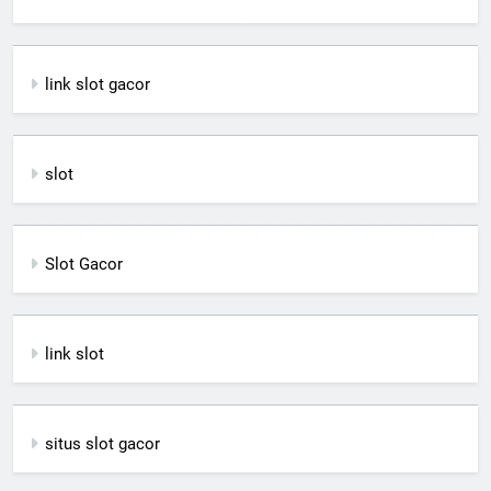
link slot gacor
slot
Slot Gacor
link slot
situs slot gacor