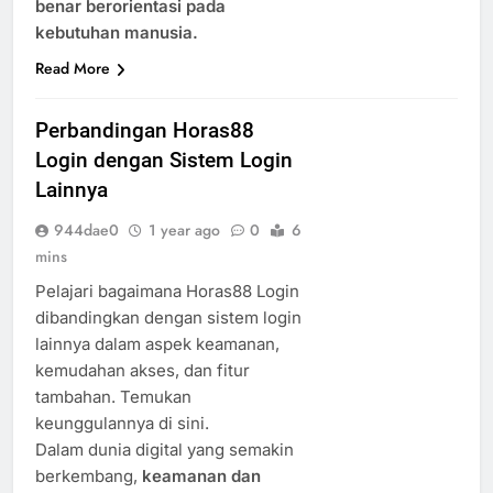
benar berorientasi pada
kebutuhan manusia.
Read More
Perbandingan Horas88
Login dengan Sistem Login
Lainnya
944dae0
1 year ago
0
6
mins
Pelajari bagaimana Horas88 Login
dibandingkan dengan sistem login
lainnya dalam aspek keamanan,
kemudahan akses, dan fitur
tambahan. Temukan
keunggulannya di sini.
Dalam dunia digital yang semakin
berkembang,
keamanan dan