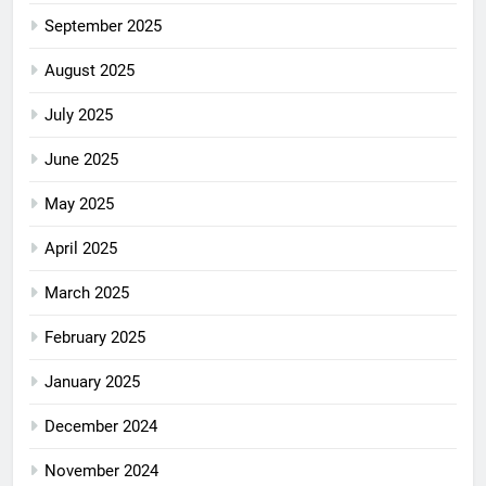
September 2025
August 2025
July 2025
June 2025
May 2025
April 2025
March 2025
February 2025
January 2025
December 2024
November 2024