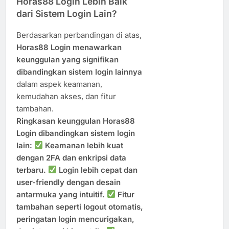
Horas88 Login Lebih Baik
dari Sistem Login Lain?
Berdasarkan perbandingan di atas,
Horas88 Login menawarkan
keunggulan yang signifikan
dibandingkan sistem login lainnya
dalam aspek keamanan,
kemudahan akses, dan fitur
tambahan.
Ringkasan keunggulan Horas88
Login dibandingkan sistem login
lain:
Keamanan lebih kuat
dengan 2FA dan enkripsi data
terbaru.
Login lebih cepat dan
user-friendly dengan desain
antarmuka yang intuitif.
Fitur
tambahan seperti logout otomatis,
peringatan login mencurigakan,