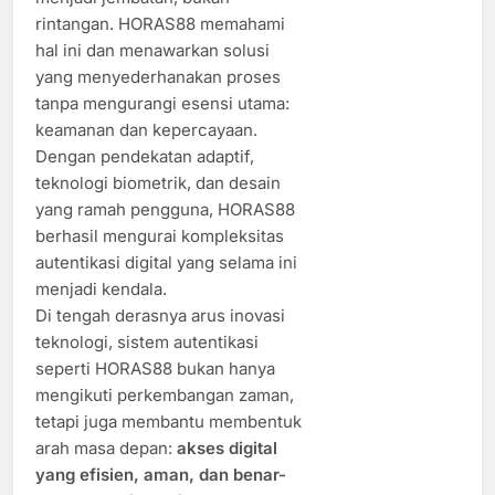
rintangan. HORAS88 memahami
hal ini dan menawarkan solusi
yang menyederhanakan proses
tanpa mengurangi esensi utama:
keamanan dan kepercayaan.
Dengan pendekatan adaptif,
teknologi biometrik, dan desain
yang ramah pengguna, HORAS88
berhasil mengurai kompleksitas
autentikasi digital yang selama ini
menjadi kendala.
Di tengah derasnya arus inovasi
teknologi, sistem autentikasi
seperti HORAS88 bukan hanya
mengikuti perkembangan zaman,
tetapi juga membantu membentuk
arah masa depan:
akses digital
yang efisien, aman, dan benar-