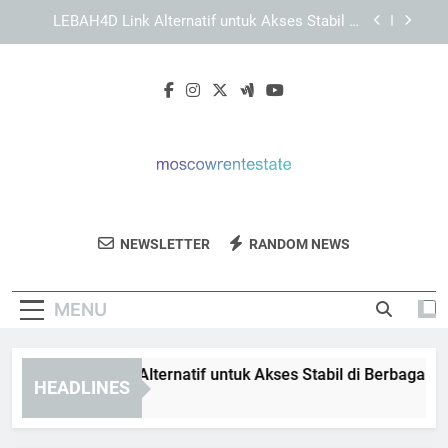
Skip
KAYA787 Login dengan Tampilan yang Nyaman
to
untuk Pengguna Mobile
content
Cara Meningkatkan Kenyamanan saat
Menggunakan KAYA787 Login
EDWINSLOT Link Alternatif untuk Akses Stabil di
Berbagai Perangkat
LEBAH4D Link Alternatif untuk Akses Stabil di
Berbagai Perangkat
KAYA787 Login dengan Tampilan yang Nyaman
untuk Pengguna Mobile
Moscow Rent
Sewa Properti Berkualitas Di Moskow
Cara Meningkatkan Kenyamanan saat
NEWSLETTER
RANDOM NEWS
Estate
Menggunakan KAYA787 Login
Dengan Layanan Dari Moscow Rent Estate.
MENU
WINSLOT Link Alternatif untuk Akses Stabil di Berbagai Peran
HEADLINES
Weeks Ago