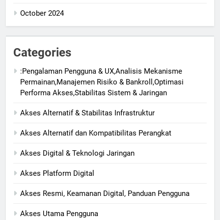
October 2024
Categories
:Pengalaman Pengguna & UX,Analisis Mekanisme
Permainan,Manajemen Risiko & Bankroll,Optimasi
Performa Akses,Stabilitas Sistem & Jaringan
Akses Alternatif & Stabilitas Infrastruktur
Akses Alternatif dan Kompatibilitas Perangkat
Akses Digital & Teknologi Jaringan
Akses Platform Digital
Akses Resmi, Keamanan Digital, Panduan Pengguna
Akses Utama Pengguna