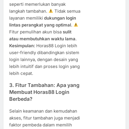
seperti memerlukan banyak
langkah tambahan.
Tidak semua
layanan memiliki
dukungan login
lintas perangkat yang optimal
.
Fitur pemulihan akun bisa
sulit
atau membutuhkan waktu lama
.
Kesimpulan:
Horas88 Login lebih
user-friendly dibandingkan sistem
login lainnya, dengan desain yang
lebih intuitif dan proses login yang
lebih cepat.
3. Fitur Tambahan: Apa yang
Membuat Horas88 Login
Berbeda?
Selain keamanan dan kemudahan
akses, fitur tambahan juga menjadi
faktor pembeda dalam memilih