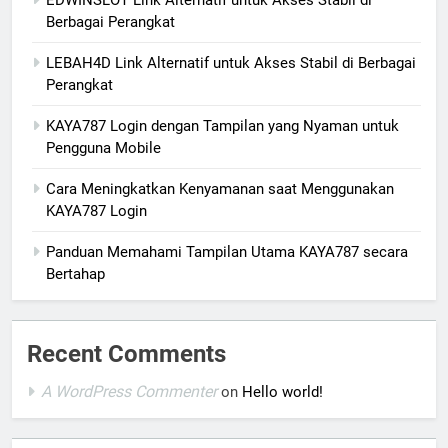
Berbagai Perangkat
LEBAH4D Link Alternatif untuk Akses Stabil di Berbagai
Perangkat
KAYA787 Login dengan Tampilan yang Nyaman untuk
Pengguna Mobile
Cara Meningkatkan Kenyamanan saat Menggunakan
KAYA787 Login
Panduan Memahami Tampilan Utama KAYA787 secara
Bertahap
Recent Comments
A WordPress Commenter
on
Hello world!