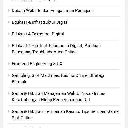
Desain Website dan Pengalaman Pengguna
Edukasi & Infrastruktur Digital
Edukasi & Teknologi Digital
Edukasi Teknologi, Keamanan Digital, Panduan
Pengguna, Troubleshooting Online
Frontend Engineering & UX
Gambling, Slot Machines, Kasino Online, Strategi
Bermain
Game & Hiburan Manajemen Waktu Produktivitas
Keseimbangan Hidup Pengembangan Diri
Game & Hiburan, Permainan Kasino, Tips Bermain Game,
Slot Online