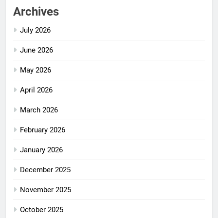
Archives
July 2026
June 2026
May 2026
April 2026
March 2026
February 2026
January 2026
December 2025
November 2025
October 2025