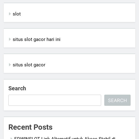
slot
situs slot gacor hari ini
situs slot gacor
Search
SEARCH
Recent Posts
EDWINSLOT Link Alternatif untuk Akses Stabil di