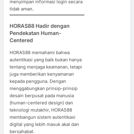
menyimpan informasi login secara
tidak aman.
HORAS88 Hadir dengan
Pendekatan Human-
Centered
HORAS88 memahami bahwa
autentikasi yang baik bukan hanya
tentang menjaga keamanan, tetapi
juga memberikan kenyamanan
kepada pengguna. Dengan
menggabungkan prinsip-prinsip
desain berpusat pada manusia
(human-centered design) dan
teknologi mutakhir, HORAS88
membangun sistem autentikasi
digital yang lebih masuk akal dan
bersahabat.