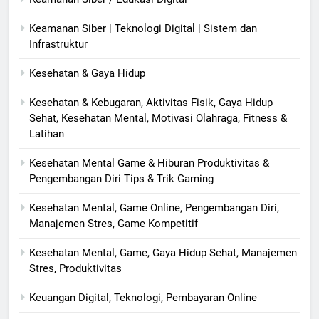
Keamanan Siber | Teknologi Digital | Sistem dan
Infrastruktur
Kesehatan & Gaya Hidup
Kesehatan & Kebugaran, Aktivitas Fisik, Gaya Hidup
Sehat, Kesehatan Mental, Motivasi Olahraga, Fitness &
Latihan
Kesehatan Mental Game & Hiburan Produktivitas &
Pengembangan Diri Tips & Trik Gaming
Kesehatan Mental, Game Online, Pengembangan Diri,
Manajemen Stres, Game Kompetitif
Kesehatan Mental, Game, Gaya Hidup Sehat, Manajemen
Stres, Produktivitas
Keuangan Digital, Teknologi, Pembayaran Online