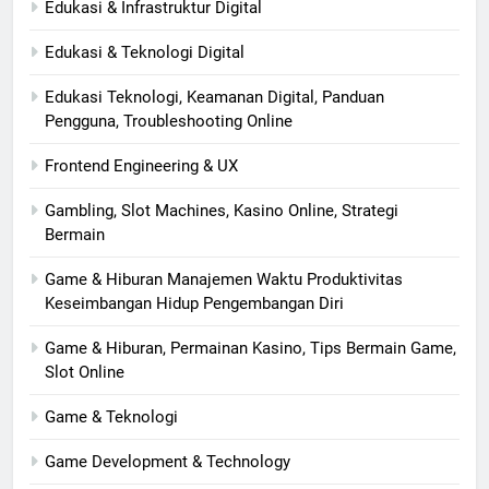
Edukasi & Infrastruktur Digital
Edukasi & Teknologi Digital
Edukasi Teknologi, Keamanan Digital, Panduan
Pengguna, Troubleshooting Online
Frontend Engineering & UX
Gambling, Slot Machines, Kasino Online, Strategi
Bermain
Game & Hiburan Manajemen Waktu Produktivitas
Keseimbangan Hidup Pengembangan Diri
Game & Hiburan, Permainan Kasino, Tips Bermain Game,
Slot Online
Game & Teknologi
Game Development & Technology