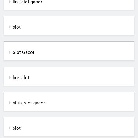
link slot gacor
slot
Slot Gacor
link slot
situs slot gacor
slot