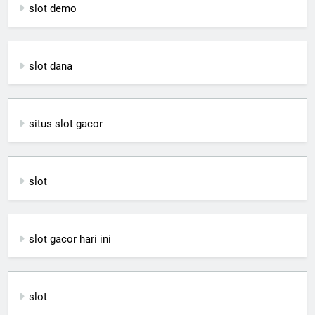
slot demo
slot dana
situs slot gacor
slot
slot gacor hari ini
slot