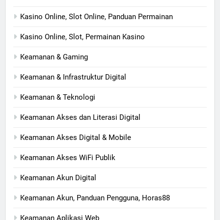
Kasino Online, Slot Online, Panduan Permainan
Kasino Online, Slot, Permainan Kasino
Keamanan & Gaming
Keamanan & Infrastruktur Digital
Keamanan & Teknologi
Keamanan Akses dan Literasi Digital
Keamanan Akses Digital & Mobile
Keamanan Akses WiFi Publik
Keamanan Akun Digital
Keamanan Akun, Panduan Pengguna, Horas88
Keamanan Aplikasi Web