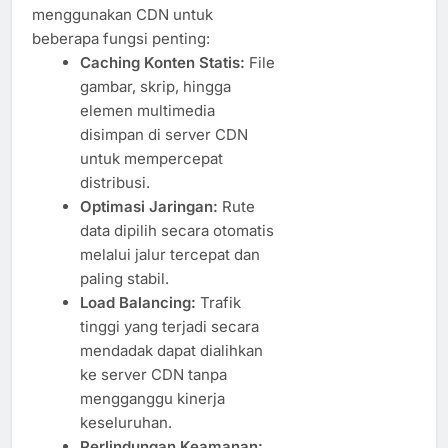
menggunakan CDN untuk
beberapa fungsi penting:
Caching Konten Statis:
File
gambar, skrip, hingga
elemen multimedia
disimpan di server CDN
untuk mempercepat
distribusi.
Optimasi Jaringan:
Rute
data dipilih secara otomatis
melalui jalur tercepat dan
paling stabil.
Load Balancing:
Trafik
tinggi yang terjadi secara
mendadak dapat dialihkan
ke server CDN tanpa
mengganggu kinerja
keseluruhan.
Perlindungan Keamanan: