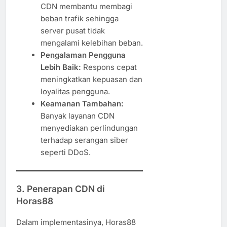
CDN membantu membagi
beban trafik sehingga
server pusat tidak
mengalami kelebihan beban.
Pengalaman Pengguna
Lebih Baik:
Respons cepat
meningkatkan kepuasan dan
loyalitas pengguna.
Keamanan Tambahan:
Banyak layanan CDN
menyediakan perlindungan
terhadap serangan siber
seperti DDoS.
3. Penerapan CDN di
Horas88
Dalam implementasinya, Horas88