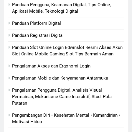
Panduan Pengguna, Keamanan Digital, Tips Online,
Aplikasi Mobile, Teknologi Digital
Panduan Platform Digital
Panduan Registrasi Digital
Panduan Slot Online Login Edwinslot Resmi Akses Akun
Slot Online Mobile Gaming Slot Tips Bermain Aman
Pengalaman Akses dan Ergonomi Login
Pengalaman Mobile dan Kenyamanan Antarmuka
Pengalaman Pengguna Digital, Analisis Visual
Permainan, Mekanisme Game Interaktif, Studi Pola
Putaran
Pengembangan Diri • Kesehatan Mental • Kemandirian •
Motivasi Hidup