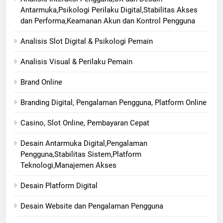
Antarmuka,Psikologi Perilaku Digital,Stabilitas Akses
dan Performa,Keamanan Akun dan Kontrol Pengguna
Analisis Slot Digital & Psikologi Pemain
Analisis Visual & Perilaku Pemain
Brand Online
Branding Digital, Pengalaman Pengguna, Platform Online
Casino, Slot Online, Pembayaran Cepat
Desain Antarmuka Digital,Pengalaman
Pengguna,Stabilitas Sistem,Platform
Teknologi,Manajemen Akses
Desain Platform Digital
Desain Website dan Pengalaman Pengguna