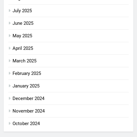
July 2025
June 2025
May 2025
April 2025
March 2025
February 2025
January 2025
December 2024
November 2024
October 2024