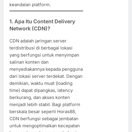
keandalan platform.
1. Apa Itu Content Delivery
Network (CDN)?
CDN adalah jaringan server
terdistribusi di berbagai lokasi
yang berfungsi untuk menyimpan
salinan konten dan
menyediakannya kepada pengguna
dari lokasi server terdekat. Dengan
demikian, waktu muat (loading
time) dapat dipangkas, latency
berkurang, dan akses konten
menjadi lebih stabil. Bagi platform
berskala besar seperti Horas88,
CDN berfungsi sebagai jembatan
untuk mengoptimalkan kecepatan