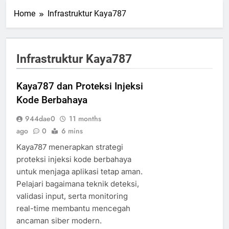
Home
Infrastruktur Kaya787
Infrastruktur Kaya787
Kaya787 dan Proteksi Injeksi
Kode Berbahaya
944dae0
11 months
ago
0
6 mins
Kaya787 menerapkan strategi
proteksi injeksi kode berbahaya
untuk menjaga aplikasi tetap aman.
Pelajari bagaimana teknik deteksi,
validasi input, serta monitoring
real-time membantu mencegah
ancaman siber modern.