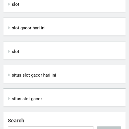
slot
slot gacor hari ini
slot
situs slot gacor hari ini
situs slot gacor
Search