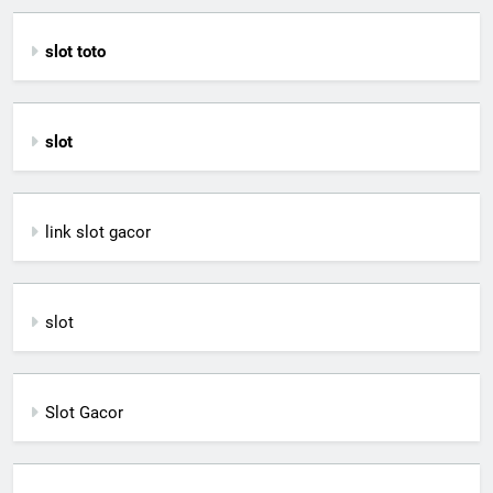
slot toto
slot
link slot gacor
slot
Slot Gacor