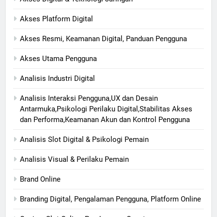
Akses Platform Digital
Akses Resmi, Keamanan Digital, Panduan Pengguna
Akses Utama Pengguna
Analisis Industri Digital
Analisis Interaksi Pengguna,UX dan Desain
Antarmuka,Psikologi Perilaku Digital,Stabilitas Akses
dan Performa,Keamanan Akun dan Kontrol Pengguna
Analisis Slot Digital & Psikologi Pemain
Analisis Visual & Perilaku Pemain
Brand Online
Branding Digital, Pengalaman Pengguna, Platform Online