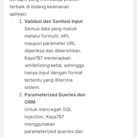
terbaik di bidang keamanan
aplikasi:
Validasi dan Sanitasi Input
Semua data yang masuk
melalui formulir, API,
maupun parameter URL
diperiksa dan dibersihkan.
Kaya787 menerapkan
whitelisting
ketat, sehingga
hanya input dengan format
tertentu yang diterima
sistem.
Parameterized Queries dan
ORM
Untuk mencegah SQL
Injection, Kaya787
menggunakan
parameterized queries dan