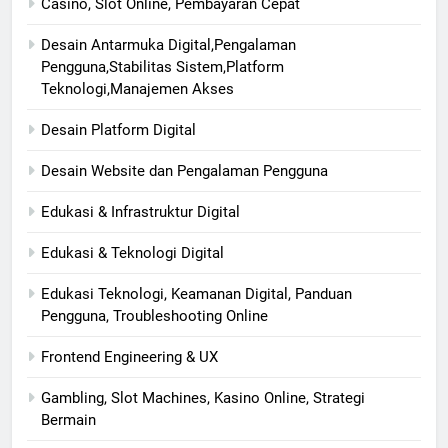
Casino, Slot Online, Pembayaran Cepat
Desain Antarmuka Digital,Pengalaman
Pengguna,Stabilitas Sistem,Platform
Teknologi,Manajemen Akses
Desain Platform Digital
Desain Website dan Pengalaman Pengguna
Edukasi & Infrastruktur Digital
Edukasi & Teknologi Digital
Edukasi Teknologi, Keamanan Digital, Panduan
Pengguna, Troubleshooting Online
Frontend Engineering & UX
Gambling, Slot Machines, Kasino Online, Strategi
Bermain