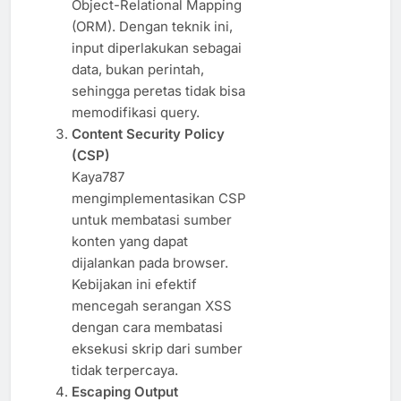
Object-Relational Mapping
(ORM). Dengan teknik ini,
input diperlakukan sebagai
data, bukan perintah,
sehingga peretas tidak bisa
memodifikasi query.
Content Security Policy
(CSP)
Kaya787
mengimplementasikan CSP
untuk membatasi sumber
konten yang dapat
dijalankan pada browser.
Kebijakan ini efektif
mencegah serangan XSS
dengan cara membatasi
eksekusi skrip dari sumber
tidak terpercaya.
Escaping Output