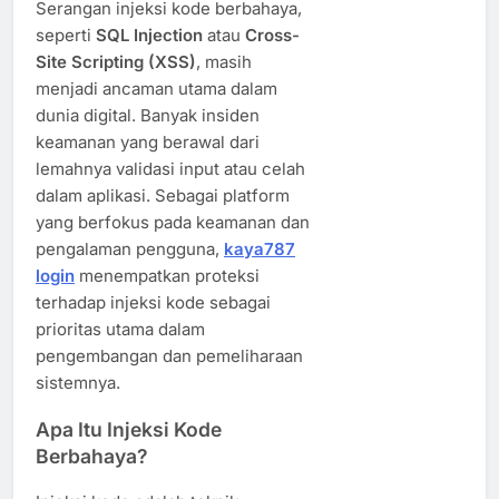
Serangan injeksi kode berbahaya,
seperti
SQL Injection
atau
Cross-
Site Scripting (XSS)
, masih
menjadi ancaman utama dalam
dunia digital. Banyak insiden
keamanan yang berawal dari
lemahnya validasi input atau celah
dalam aplikasi. Sebagai platform
yang berfokus pada keamanan dan
pengalaman pengguna,
kaya787
login
menempatkan proteksi
terhadap injeksi kode sebagai
prioritas utama dalam
pengembangan dan pemeliharaan
sistemnya.
Apa Itu Injeksi Kode
Berbahaya?