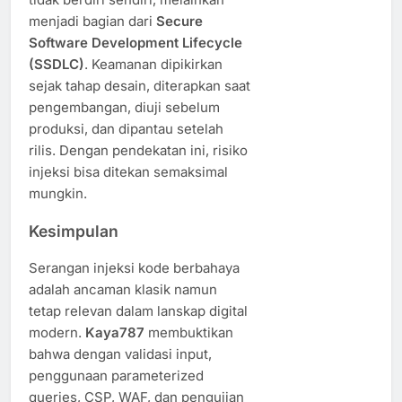
menjadi bagian dari
Secure
Software Development Lifecycle
(SSDLC)
. Keamanan dipikirkan
sejak tahap desain, diterapkan saat
pengembangan, diuji sebelum
produksi, dan dipantau setelah
rilis. Dengan pendekatan ini, risiko
injeksi bisa ditekan semaksimal
mungkin.
Kesimpulan
Serangan injeksi kode berbahaya
adalah ancaman klasik namun
tetap relevan dalam lanskap digital
modern.
Kaya787
membuktikan
bahwa dengan validasi input,
penggunaan parameterized
queries, CSP, WAF, dan pengujian