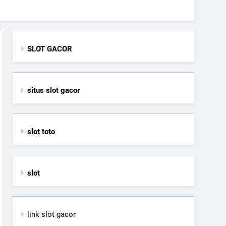
SLOT GACOR
situs slot gacor
slot toto
slot
link slot gacor