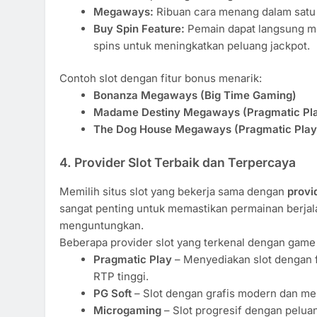
Megaways:
Ribuan cara menang dalam satu 
Buy Spin Feature:
Pemain dapat langsung me
spins untuk meningkatkan peluang jackpot.
Contoh slot dengan fitur bonus menarik:
Bonanza Megaways (Big Time Gaming)
Madame Destiny Megaways (Pragmatic Pl
The Dog House Megaways (Pragmatic Play
4. Provider Slot Terbaik dan Terpercaya
Memilih situs slot yang bekerja sama dengan
provi
sangat penting untuk memastikan permainan berjala
menguntungkan.
Beberapa provider slot yang terkenal dengan game
Pragmatic Play
– Menyediakan slot dengan f
RTP tinggi.
PG Soft
– Slot dengan grafis modern dan mek
Microgaming
– Slot progresif dengan peluan