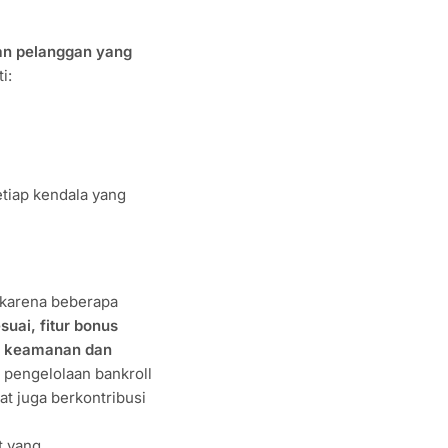
n pelanggan yang
i:
tiap kendala yang
karena beberapa
esuai, fitur bonus
ta keamanan dan
k, pengelolaan bankroll
at juga berkontribusi
t yang