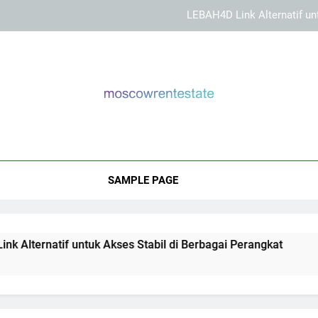
LEBAH4D Link Alternatif un
KAYA787 Login dengan Tampila
Cara Meningkatkan Kenyama
EDWINSLOT Link Alternatif unt
cow Rent Estate
LEBAH4D Link Alternatif un
erti Berkualitas Di Moskow Dengan Layanan Dari Moscow Rent 
KAYA787 Login dengan Tampila
SAMPLE PAGE
Cara Meningkatkan Kenyama
f untuk Akses Stabil di Berbagai Perangkat
KAYA787 Lo
3 Weeks Ago