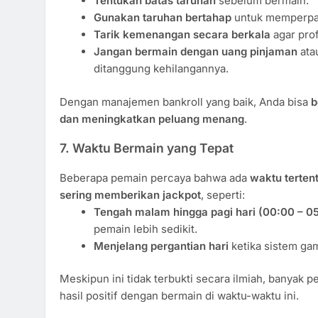
Tentukan batas taruhan
sebelum bermain.
Gunakan taruhan bertahap
untuk memperpan
Tarik kemenangan secara berkala
agar prof
Jangan bermain dengan uang pinjaman
atau
ditanggung kehilangannya.
Dengan manajemen bankroll yang baik, Anda bisa
b
dan meningkatkan peluang menang
.
7. Waktu Bermain yang Tepat
Beberapa pemain percaya bahwa ada
waktu tertent
sering memberikan jackpot
, seperti:
Tengah malam hingga pagi hari (00:00 – 0
pemain lebih sedikit.
Menjelang pergantian hari
ketika sistem gam
Meskipun ini tidak terbukti secara ilmiah, banyak 
hasil positif dengan bermain di waktu-waktu ini.