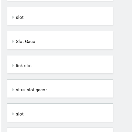
slot
Slot Gacor
link slot
situs slot gacor
slot