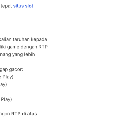
 tepat
situs slot
alian taruhan kepada
iliki game dengan RTP
enang yang lebih
gap gacor:
 Play)
ay)
Play)
engan
RTP di atas