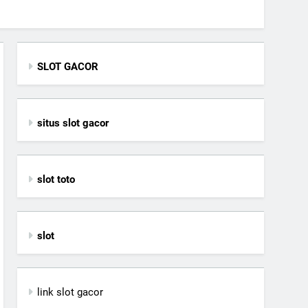
SLOT GACOR
situs slot gacor
slot toto
slot
link slot gacor