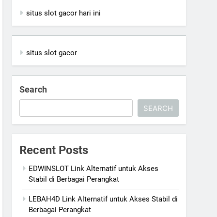
situs slot gacor hari ini
situs slot gacor
Search
SEARCH
Recent Posts
EDWINSLOT Link Alternatif untuk Akses
Stabil di Berbagai Perangkat
LEBAH4D Link Alternatif untuk Akses Stabil di
Berbagai Perangkat