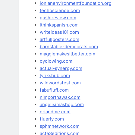
ionianenvironmentfoundation.org
techoscience.com
gushireview.com
ithinkspanish.com
writeideas101.com
artfullposters.com
barnstable-democrats.com
maggiemakesitbetter.com
cyclowing.com
actual-synergy.com
lyrikshub.com
wildwordsfest.com
fabufluff.com
nimportnawak.com
angelisimashop.com
oriandme.com
fluerly.com
sphmnetwork.com
acte3editions.com