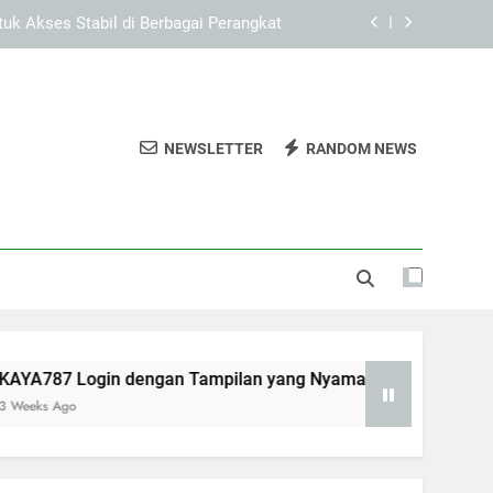
tuk Akses Stabil di Berbagai Perangkat
n yang Nyaman untuk Pengguna Mobile
nan saat Menggunakan KAYA787 Login
NEWSLETTER
RANDOM NEWS
uk Akses Stabil di Berbagai Perangkat
tuk Akses Stabil di Berbagai Perangkat
Estate.
n yang Nyaman untuk Pengguna Mobile
nan saat Menggunakan KAYA787 Login
gin dengan Tampilan yang Nyaman untuk Pengguna Mobile