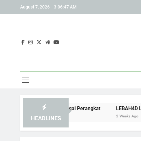
Skip
August 7, 2026
3:06:48 AM
to
content
Mos
Sewa Prop
ses Stabil di Berbagai Perangkat
LEBAH4D Link Alternati
2 Weeks Ago
HEADLINES