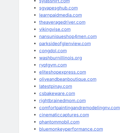
sylasshirt.com
sgvapesghub.com
learnpaidmedia.com
theaveragedriver.com
vikingvise.com
nansuniqueshop4men.com
parksideofglenview.com
congdol.com
washburnillinois.org
ryptgym.com
eliteshopexpress.com
oliveandbeanboutique.com
latestpinay.com
csbakeware.com
rightbrainedmom.com
comfortpaintingandremodelingnv.com
cinematiccaptures.com
phantommobil.com
bluemonkeyperformance.com