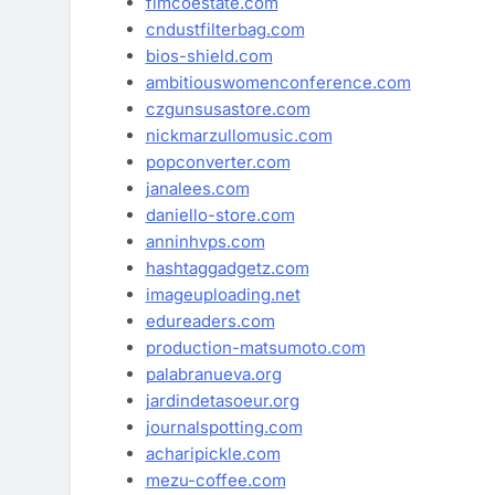
fimcoestate.com
cndustfilterbag.com
bios-shield.com
ambitiouswomenconference.com
czgunsusastore.com
nickmarzullomusic.com
popconverter.com
janalees.com
daniello-store.com
anninhvps.com
hashtaggadgetz.com
imageuploading.net
edureaders.com
production-matsumoto.com
palabranueva.org
jardindetasoeur.org
journalspotting.com
acharipickle.com
mezu-coffee.com