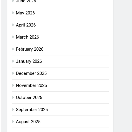
June 2026
May 2026
April 2026
March 2026
February 2026
January 2026
December 2025
November 2025
October 2025
September 2025
August 2025