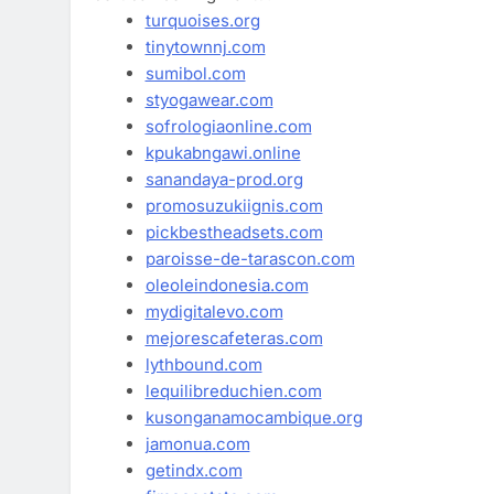
turquoises.org
tinytownnj.com
sumibol.com
styogawear.com
sofrologiaonline.com
kpukabngawi.online
sanandaya-prod.org
promosuzukiignis.com
pickbestheadsets.com
paroisse-de-tarascon.com
oleoleindonesia.com
mydigitalevo.com
mejorescafeteras.com
lythbound.com
lequilibreduchien.com
kusonganamocambique.org
jamonua.com
getindx.com