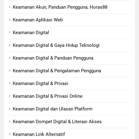
Keamanan Akun, Panduan Pengguna, Horas88
Keamanan Aplikasi Web
Keamanan Digital
Keamanan Digital & Gaya Hidup Teknologi
Keamanan Digital & Panduan Pengguna
Keamanan Digital & Pengalaman Pengguna
Keamanan Digital & Privasi
Keamanan Digital & Privasi Online
Keamanan Digital dan Ulasan Platform
Keamanan Dompet Digital & Literasi Akses
Keamanan Link Alternatif