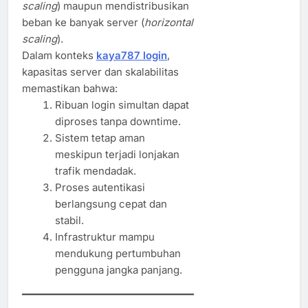
scaling
) maupun mendistribusikan
beban ke banyak server (
horizontal
scaling
).
Dalam konteks
kaya787 login
,
kapasitas server dan skalabilitas
memastikan bahwa:
Ribuan login simultan dapat
diproses tanpa downtime.
Sistem tetap aman
meskipun terjadi lonjakan
trafik mendadak.
Proses autentikasi
berlangsung cepat dan
stabil.
Infrastruktur mampu
mendukung pertumbuhan
pengguna jangka panjang.