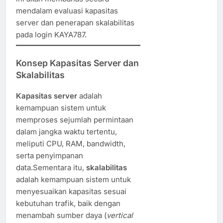
mendalam evaluasi kapasitas
server dan penerapan skalabilitas
pada login KAYA787.
Konsep Kapasitas Server dan
Skalabilitas
Kapasitas server
adalah
kemampuan sistem untuk
memproses sejumlah permintaan
dalam jangka waktu tertentu,
meliputi CPU, RAM, bandwidth,
serta penyimpanan
data.Sementara itu,
skalabilitas
adalah kemampuan sistem untuk
menyesuaikan kapasitas sesuai
kebutuhan trafik, baik dengan
menambah sumber daya (
vertical