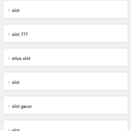
slot
slot 777
situs slot
slot
slot gacor
slot