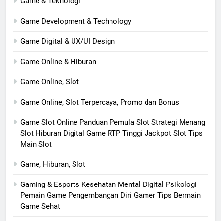
Game & Teknologi
Game Development & Technology
Game Digital & UX/UI Design
Game Online & Hiburan
Game Online, Slot
Game Online, Slot Terpercaya, Promo dan Bonus
Game Slot Online Panduan Pemula Slot Strategi Menang
Slot Hiburan Digital Game RTP Tinggi Jackpot Slot Tips
Main Slot
Game, Hiburan, Slot
Gaming & Esports Kesehatan Mental Digital Psikologi
Pemain Game Pengembangan Diri Gamer Tips Bermain
Game Sehat