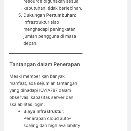
resource digunakan sesuai
kebutuhan, tidak berlebihan.
Dukungan Pertumbuhan:
Infrastruktur siap
menghadapi peningkatan
jumlah pengguna di masa
depan.
Tantangan dalam Penerapan
Meski memberikan banyak
manfaat, ada sejumlah tantangan
yang dihadapi KAYA787 dalam
observasi kapasitas server dan
skalabilitas login:
Biaya Infrastruktur:
Penerapan cloud auto-
scaling dan high availability