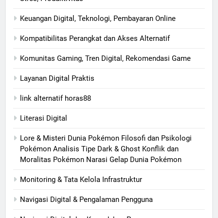
Keuangan Digital, Teknologi, Pembayaran Online
Kompatibilitas Perangkat dan Akses Alternatif
Komunitas Gaming, Tren Digital, Rekomendasi Game
Layanan Digital Praktis
link alternatif horas88
Literasi Digital
Lore & Misteri Dunia Pokémon Filosofi dan Psikologi
Pokémon Analisis Tipe Dark & Ghost Konflik dan
Moralitas Pokémon Narasi Gelap Dunia Pokémon
Monitoring & Tata Kelola Infrastruktur
Navigasi Digital & Pengalaman Pengguna