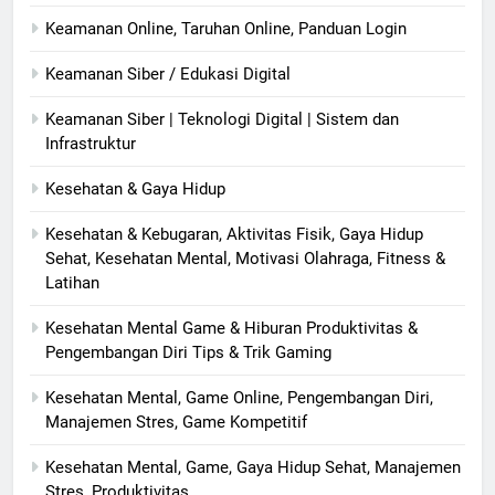
Keamanan Online, Taruhan Online, Panduan Login
Keamanan Siber / Edukasi Digital
Keamanan Siber | Teknologi Digital | Sistem dan
Infrastruktur
Kesehatan & Gaya Hidup
Kesehatan & Kebugaran, Aktivitas Fisik, Gaya Hidup
Sehat, Kesehatan Mental, Motivasi Olahraga, Fitness &
Latihan
Kesehatan Mental Game & Hiburan Produktivitas &
Pengembangan Diri Tips & Trik Gaming
Kesehatan Mental, Game Online, Pengembangan Diri,
Manajemen Stres, Game Kompetitif
Kesehatan Mental, Game, Gaya Hidup Sehat, Manajemen
Stres, Produktivitas