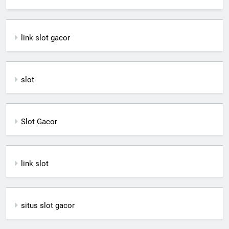
link slot gacor
slot
Slot Gacor
link slot
situs slot gacor