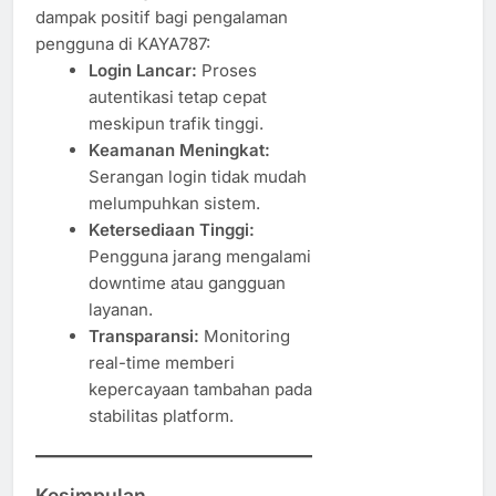
dampak positif bagi pengalaman
pengguna di KAYA787:
Login Lancar:
Proses
autentikasi tetap cepat
meskipun trafik tinggi.
Keamanan Meningkat:
Serangan login tidak mudah
melumpuhkan sistem.
Ketersediaan Tinggi:
Pengguna jarang mengalami
downtime atau gangguan
layanan.
Transparansi:
Monitoring
real-time memberi
kepercayaan tambahan pada
stabilitas platform.
Kesimpulan