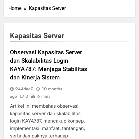
Home
Kapasitas Server
Kapasitas Server
Observasi Kapasitas Server
dan Skalabilitas Login
KAYA787: Menjaga Stabilitas
dan Kinerja Sistem
944dae0
10 months
ago
0
6 mins
Artikel ini membahas observasi
kapasitas server dan skalabilitas
login KAYA787, mencakup konsep,
implementasi, manfaat, tantangan,
serta dampaknya terhadap