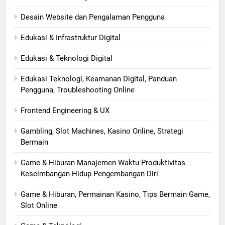
Desain Website dan Pengalaman Pengguna
Edukasi & Infrastruktur Digital
Edukasi & Teknologi Digital
Edukasi Teknologi, Keamanan Digital, Panduan
Pengguna, Troubleshooting Online
Frontend Engineering & UX
Gambling, Slot Machines, Kasino Online, Strategi
Bermain
Game & Hiburan Manajemen Waktu Produktivitas
Keseimbangan Hidup Pengembangan Diri
Game & Hiburan, Permainan Kasino, Tips Bermain Game,
Slot Online