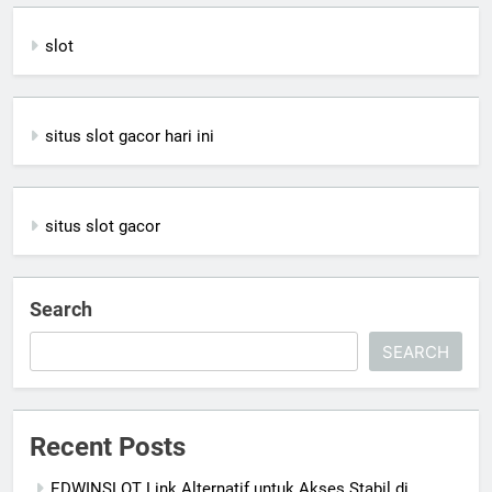
slot
situs slot gacor hari ini
situs slot gacor
Search
SEARCH
Recent Posts
EDWINSLOT Link Alternatif untuk Akses Stabil di