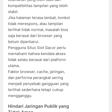
kompatibilitas tampilan yang lebih
stabil.
Jika halaman terasa lambat, tombol
tidak merespons, atau tampilan
terlihat tidak normal, masalah bisa
saja berasal dari browser yang
belum diperbarui.
Pengguna Situs Slot Gacor perlu
memahami bahwa kendala akses
tidak selalu berasal dari platform
utama.
Faktor browser, cache, jaringan,
dan performa perangkat sering
menjadi penyebab gangguan yang
terlihat sederhana tetapi cukup
mengganggu.
Hindari Jaringan Publik yang