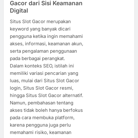
Gacor dari Sisi Keamanan
Digital
Situs Slot Gacor merupakan
keyword yang banyak dicari
pengguna ketika ingin memahami
akses, informasi, keamanan akun,
serta pengalaman penggunaan
pada berbagai perangkat.
Dalam konteks SEO, istilah ini
memiliki variasi pencarian yang
luas, mulai dari Situs Slot Gacor
login, Situs Slot Gacor resmi,
hingga Situs Slot Gacor alternatif.
Namun, pembahasan tentang
akses tidak boleh hanya berfokus
pada cara membuka platform,
karena pengguna juga perlu
memahami risiko, keamanan