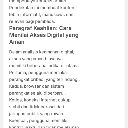
memperkaya konteks artikel.
Pendekatan ini membuat konten
lebih informatif, manusiawi, dan
relevan bagi pembaca.
Paragraf Keahlian: Cara
Menilai Akses Digital yang
Aman
Dalam analisis keamanan digital,
akses yang aman biasanya
memiliki beberapa indikator utama.
Pertama, pengguna memakai
perangkat pribadi yang terlindungi.
Kedua, browser dan sistem
perangkat selalu diperbarui.
Ketiga, koneksi internet cukup
stabil dan tidak berasal dari
jaringan publik yang rawan.
Keempat, pengguna memiliki
kontrol waktu dan tidak melakukan