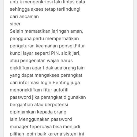
untuk mengenkripsi lalu lintas data
sehingga akses tetap terlindungi
dari ancaman
siber
Selain memastikan jaringan aman,
pengguna perlu memperhatikan
pengaturan keamanan ponsel.Fitur
kunci layar seperti PIN, sidik jari,
atau pengenalan wajah harus
diaktifkan agar tidak ada orang lain
yang dapat mengakses perangkat
dan informasi login.Penting juga
menonaktifkan fitur autofill
password jika perangkat digunakan
bergantian atau berpotensi
dipinjamkan kepada orang
lain.Menggunakan password
manager tepercaya bisa menjadi
pilihan lebih baik karena sistem ini