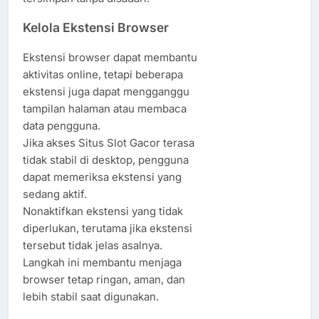
Kelola Ekstensi Browser
Ekstensi browser dapat membantu
aktivitas online, tetapi beberapa
ekstensi juga dapat mengganggu
tampilan halaman atau membaca
data pengguna.
Jika akses Situs Slot Gacor terasa
tidak stabil di desktop, pengguna
dapat memeriksa ekstensi yang
sedang aktif.
Nonaktifkan ekstensi yang tidak
diperlukan, terutama jika ekstensi
tersebut tidak jelas asalnya.
Langkah ini membantu menjaga
browser tetap ringan, aman, dan
lebih stabil saat digunakan.