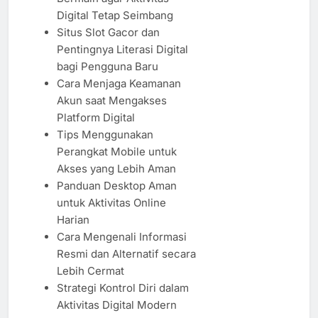
Digital Tetap Seimbang
Situs Slot Gacor dan
Pentingnya Literasi Digital
bagi Pengguna Baru
Cara Menjaga Keamanan
Akun saat Mengakses
Platform Digital
Tips Menggunakan
Perangkat Mobile untuk
Akses yang Lebih Aman
Panduan Desktop Aman
untuk Aktivitas Online
Harian
Cara Mengenali Informasi
Resmi dan Alternatif secara
Lebih Cermat
Strategi Kontrol Diri dalam
Aktivitas Digital Modern