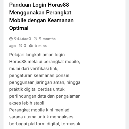
Panduan Login Horas88
Menggunakan Perangkat
Mobile dengan Keamanan
Optimal
944dae0
9 months
ago
0
6 mins
Pelajari langkah aman login
Horas88 melalui perangkat mobile,
mulai dari verifikasi link,
pengaturan keamanan ponsel,
penggunaan jaringan aman, hingga
praktik digital cerdas untuk
perlindungan data dan pengalaman
akses lebih stabil
Perangkat mobile kini menjadi
sarana utama untuk mengakses
berbagai platform digital, termasuk