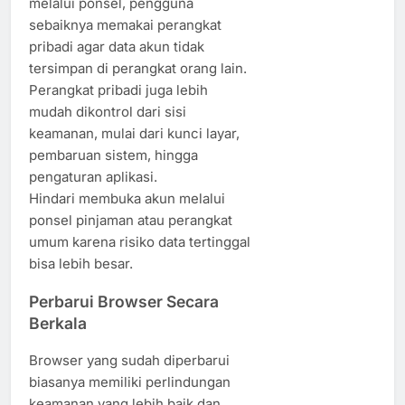
melalui ponsel, pengguna
sebaiknya memakai perangkat
pribadi agar data akun tidak
tersimpan di perangkat orang lain.
Perangkat pribadi juga lebih
mudah dikontrol dari sisi
keamanan, mulai dari kunci layar,
pembaruan sistem, hingga
pengaturan aplikasi.
Hindari membuka akun melalui
ponsel pinjaman atau perangkat
umum karena risiko data tertinggal
bisa lebih besar.
Perbarui Browser Secara
Berkala
Browser yang sudah diperbarui
biasanya memiliki perlindungan
keamanan yang lebih baik dan