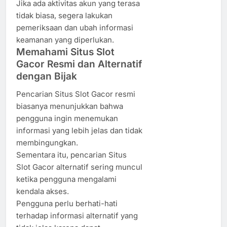
Jika ada aktivitas akun yang terasa
tidak biasa, segera lakukan
pemeriksaan dan ubah informasi
keamanan yang diperlukan.
Memahami Situs Slot
Gacor Resmi dan Alternatif
dengan Bijak
Pencarian Situs Slot Gacor resmi
biasanya menunjukkan bahwa
pengguna ingin menemukan
informasi yang lebih jelas dan tidak
membingungkan.
Sementara itu, pencarian Situs
Slot Gacor alternatif sering muncul
ketika pengguna mengalami
kendala akses.
Pengguna perlu berhati-hati
terhadap informasi alternatif yang