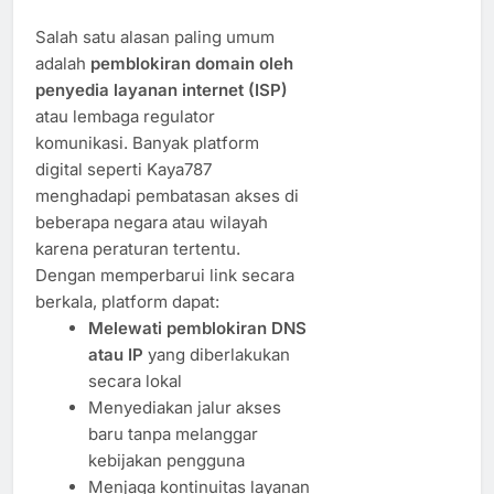
Salah satu alasan paling umum
adalah
pemblokiran domain oleh
penyedia layanan internet (ISP)
atau lembaga regulator
komunikasi. Banyak platform
digital seperti Kaya787
menghadapi pembatasan akses di
beberapa negara atau wilayah
karena peraturan tertentu.
Dengan memperbarui link secara
berkala, platform dapat:
Melewati pemblokiran DNS
atau IP
yang diberlakukan
secara lokal
Menyediakan jalur akses
baru tanpa melanggar
kebijakan pengguna
Menjaga kontinuitas layanan