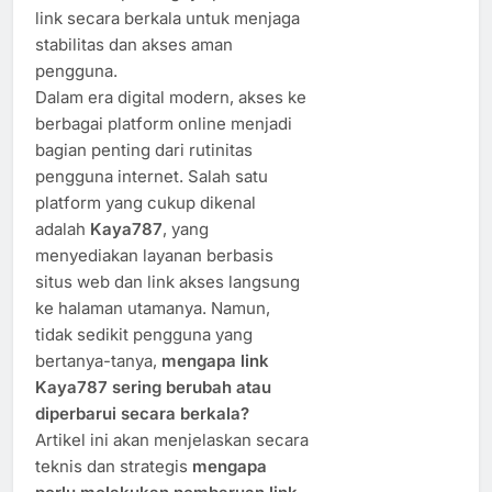
link secara berkala untuk menjaga
stabilitas dan akses aman
pengguna.
Dalam era digital modern, akses ke
berbagai platform online menjadi
bagian penting dari rutinitas
pengguna internet. Salah satu
platform yang cukup dikenal
adalah
Kaya787
, yang
menyediakan layanan berbasis
situs web dan link akses langsung
ke halaman utamanya. Namun,
tidak sedikit pengguna yang
bertanya-tanya,
mengapa link
Kaya787 sering berubah atau
diperbarui secara berkala?
Artikel ini akan menjelaskan secara
teknis dan strategis
mengapa