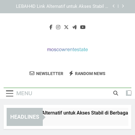
Skip
KAYA787 Login dengan Tampilan yang Nyaman
to
untuk Pengguna Mobile
content
Cara Meningkatkan Kenyamanan saat
Menggunakan KAYA787 Login
EDWINSLOT Link Alternatif untuk Akses Stabil di
Berbagai Perangkat
LEBAH4D Link Alternatif untuk Akses Stabil di
Berbagai Perangkat
KAYA787 Login dengan Tampilan yang Nyaman
untuk Pengguna Mobile
Moscow Rent
Sewa Properti Berkualitas Di Moskow
Cara Meningkatkan Kenyamanan saat
NEWSLETTER
RANDOM NEWS
Estate
Menggunakan KAYA787 Login
Dengan Layanan Dari Moscow Rent Estate.
MENU
WINSLOT Link Alternatif untuk Akses Stabil di Berbagai Pera
HEADLINES
Weeks Ago