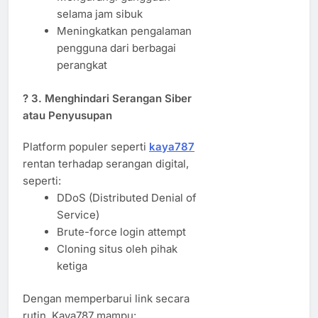
selama jam sibuk
Meningkatkan pengalaman
pengguna dari berbagai
perangkat
? 3.
Menghindari Serangan Siber
atau Penyusupan
Platform populer seperti
kaya787
rentan terhadap serangan digital,
seperti:
DDoS (Distributed Denial of
Service)
Brute-force login attempt
Cloning situs oleh pihak
ketiga
Dengan memperbarui link secara
rutin, Kaya787 mampu: