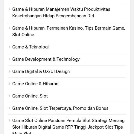
Game & Hiburan Manajemen Waktu Produktivitas
Keseimbangan Hidup Pengembangan Diri
Game & Hiburan, Permainan Kasino, Tips Bermain Game,
Slot Online
Game & Teknologi
Game Development & Technology
Game Digital & UX/UI Design
Game Online & Hiburan
Game Online, Slot
Game Online, Slot Terpercaya, Promo dan Bonus
Game Slot Online Panduan Pemula Slot Strategi Menang
Slot Hiburan Digital Game RTP Tinggi Jackpot Slot Tips
Main Slot