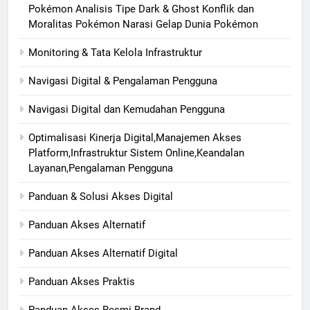
Pokémon Analisis Tipe Dark & Ghost Konflik dan
Moralitas Pokémon Narasi Gelap Dunia Pokémon
Monitoring & Tata Kelola Infrastruktur
Navigasi Digital & Pengalaman Pengguna
Navigasi Digital dan Kemudahan Pengguna
Optimalisasi Kinerja Digital,Manajemen Akses
Platform,Infrastruktur Sistem Online,Keandalan
Layanan,Pengalaman Pengguna
Panduan & Solusi Akses Digital
Panduan Akses Alternatif
Panduan Akses Alternatif Digital
Panduan Akses Praktis
Panduan Akses Resmi Brand