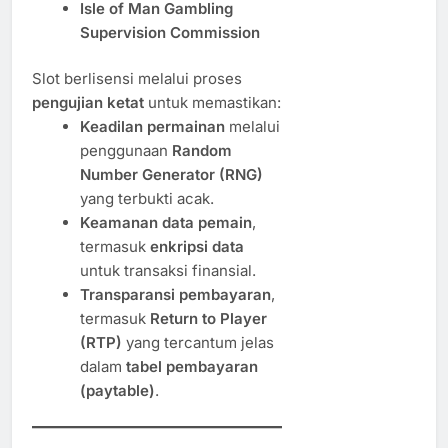
Isle of Man Gambling
Supervision Commission
Slot berlisensi melalui proses
pengujian ketat
untuk memastikan:
Keadilan permainan
melalui
penggunaan
Random
Number Generator (RNG)
yang terbukti acak.
Keamanan data pemain
,
termasuk
enkripsi data
untuk transaksi finansial.
Transparansi pembayaran
,
termasuk
Return to Player
(RTP)
yang tercantum jelas
dalam
tabel pembayaran
(paytable)
.