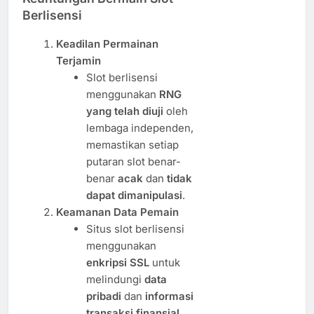
Berlisensi
Keadilan Permainan
Terjamin
Slot berlisensi
menggunakan
RNG
yang telah diuji
oleh
lembaga independen,
memastikan setiap
putaran slot benar-
benar
acak
dan
tidak
dapat dimanipulasi
.
Keamanan Data Pemain
Situs slot berlisensi
menggunakan
enkripsi SSL
untuk
melindungi
data
pribadi
dan
informasi
transaksi finansial