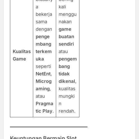
a
kali
bekerja
menggu
sama
nakan
dengan
game
penge
buatan
mbang
sendiri
Kualitas
terkem
atau
Game
uka
pengem
seperti
bang
NetEnt
,
tidak
Microg
dikenal
,
aming
,
kualitas
atau
mungki
Pragma
n
tic Play
.
rendah.
Keuntungan Bermain Slot