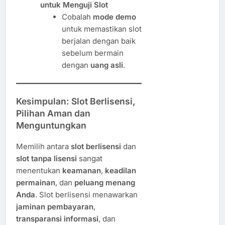
untuk Menguji Slot
Cobalah
mode demo
untuk memastikan slot
berjalan dengan baik
sebelum bermain
dengan
uang asli
.
Kesimpulan: Slot Berlisensi,
Pilihan Aman dan
Menguntungkan
Memilih antara
slot berlisensi
dan
slot tanpa lisensi
sangat
menentukan
keamanan
,
keadilan
permainan
, dan
peluang menang
Anda
. Slot berlisensi menawarkan
jaminan pembayaran
,
transparansi informasi
, dan