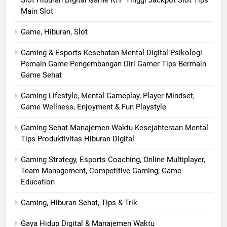
Slot Hiburan Digital Game RTP Tinggi Jackpot Slot Tips
Main Slot
Game, Hiburan, Slot
Gaming & Esports Kesehatan Mental Digital Psikologi
Pemain Game Pengembangan Diri Gamer Tips Bermain
Game Sehat
Gaming Lifestyle, Mental Gameplay, Player Mindset,
Game Wellness, Enjoyment & Fun Playstyle
Gaming Sehat Manajemen Waktu Kesejahteraan Mental
Tips Produktivitas Hiburan Digital
Gaming Strategy, Esports Coaching, Online Multiplayer,
Team Management, Competitive Gaming, Game
Education
Gaming, Hiburan Sehat, Tips & Trik
Gaya Hidup Digital & Manajemen Waktu