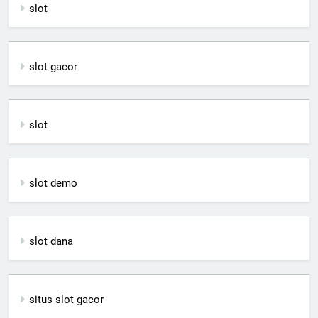
slot
slot gacor
slot
slot demo
slot dana
situs slot gacor