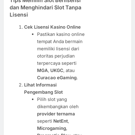
Tips Memilih Slot Berlisensi
dan Menghindari Slot Tanpa
Lisensi
Cek Lisensi Kasino Online
Pastikan kasino online
tempat Anda bermain
memiliki lisensi dari
otoritas perjudian
terpercaya seperti
MGA
,
UKGC
, atau
Curacao eGaming
.
Lihat Informasi
Pengembang Slot
Pilih slot yang
dikembangkan oleh
provider ternama
seperti
NetEnt
,
Microgaming
,