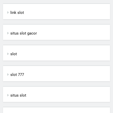
link slot
situs slot gacor
slot
slot 777
situs slot