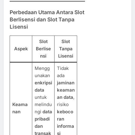
Perbedaan Utama Antara Slot
Berlisensi dan Slot Tanpa
Lisensi
Slot
Slot
Aspek
Berlise
Tanpa
nsi
Lisensi
Mengg
Tidak
unakan
ada
enkripsi
jaminan
data
keaman
untuk
an data
,
Keama
melindu
risiko
nan
ngi
data
keboco
pribadi
ran
dan
informa
transak
si