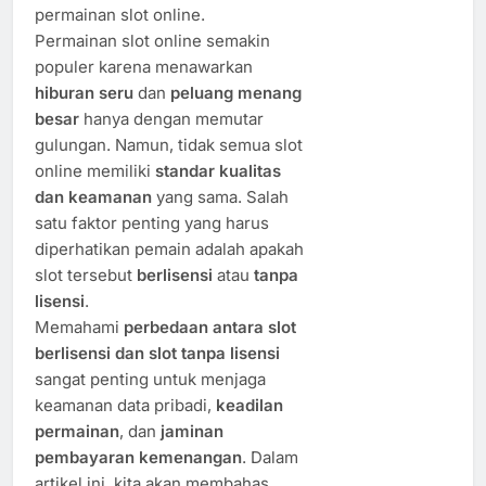
permainan slot online.
Permainan slot online semakin
populer karena menawarkan
hiburan seru
dan
peluang menang
besar
hanya dengan memutar
gulungan. Namun, tidak semua slot
online memiliki
standar kualitas
dan keamanan
yang sama. Salah
satu faktor penting yang harus
diperhatikan pemain adalah apakah
slot tersebut
berlisensi
atau
tanpa
lisensi
.
Memahami
perbedaan antara slot
berlisensi dan slot tanpa lisensi
sangat penting untuk menjaga
keamanan data pribadi,
keadilan
permainan
, dan
jaminan
pembayaran kemenangan
. Dalam
artikel ini, kita akan membahas