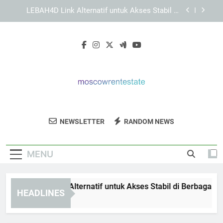
Skip
KAYA787 Login dengan Tampilan yang Nyaman
to
untuk Pengguna Mobile
content
Cara Meningkatkan Kenyamanan saat
Menggunakan KAYA787 Login
EDWINSLOT Link Alternatif untuk Akses Stabil di
Berbagai Perangkat
LEBAH4D Link Alternatif untuk Akses Stabil di
Berbagai Perangkat
KAYA787 Login dengan Tampilan yang Nyaman
untuk Pengguna Mobile
Moscow Rent
Sewa Properti Berkualitas Di Moskow
Cara Meningkatkan Kenyamanan saat
NEWSLETTER
RANDOM NEWS
Estate
Menggunakan KAYA787 Login
Dengan Layanan Dari Moscow Rent Estate.
MENU
WINSLOT Link Alternatif untuk Akses Stabil di Berbagai Pera
HEADLINES
Weeks Ago