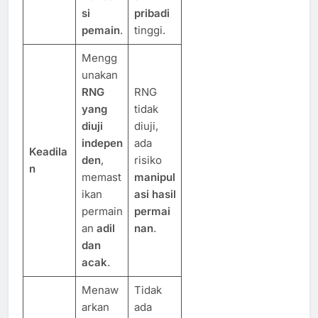
si
pribadi
pemain
.
tinggi.
Mengg
unakan
RNG
RNG
yang
tidak
diuji
diuji,
indepen
ada
Keadila
den
,
risiko
n
memast
manipul
ikan
asi hasil
permain
permai
an
adil
nan
.
dan
acak
.
Menaw
Tidak
arkan
ada