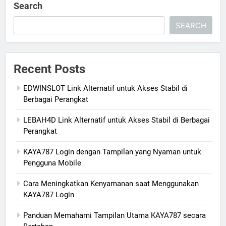
Search
SEARCH
Recent Posts
EDWINSLOT Link Alternatif untuk Akses Stabil di
Berbagai Perangkat
LEBAH4D Link Alternatif untuk Akses Stabil di Berbagai
Perangkat
KAYA787 Login dengan Tampilan yang Nyaman untuk
Pengguna Mobile
Cara Meningkatkan Kenyamanan saat Menggunakan
KAYA787 Login
Panduan Memahami Tampilan Utama KAYA787 secara