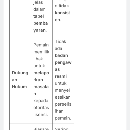
jelas
n
tidak
dalam
konsist
tabel
en
.
pemba
yaran
.
Tidak
Pemain
ada
memilik
badan
i hak
pengaw
untuk
as
Dukung
melapo
resmi
an
rkan
untuk
Hukum
masala
menyel
h
esaikan
kepada
perselis
otoritas
ihan
lisensi.
pemain.
Biasany
Sering