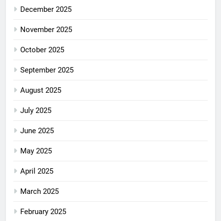
December 2025
November 2025
October 2025
September 2025
August 2025
July 2025
June 2025
May 2025
April 2025
March 2025
February 2025