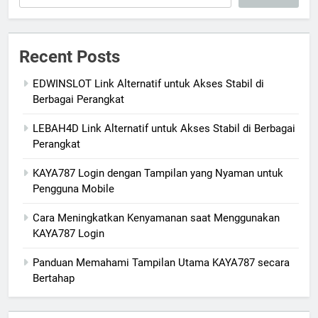
Recent Posts
EDWINSLOT Link Alternatif untuk Akses Stabil di
Berbagai Perangkat
LEBAH4D Link Alternatif untuk Akses Stabil di Berbagai
Perangkat
KAYA787 Login dengan Tampilan yang Nyaman untuk
Pengguna Mobile
Cara Meningkatkan Kenyamanan saat Menggunakan
KAYA787 Login
Panduan Memahami Tampilan Utama KAYA787 secara
Bertahap