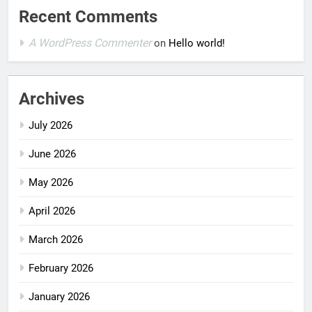
Recent Comments
A WordPress Commenter
on
Hello world!
Archives
July 2026
June 2026
May 2026
April 2026
March 2026
February 2026
January 2026