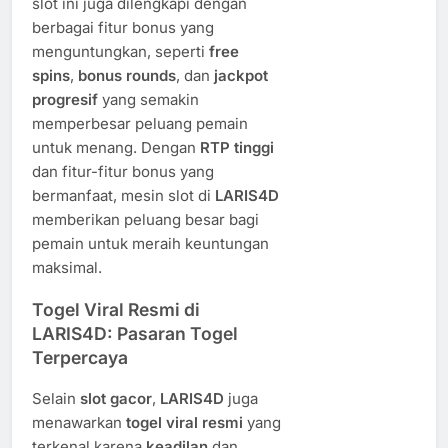
slot ini juga dilengkapi dengan
berbagai fitur bonus yang
menguntungkan, seperti
free
spins
,
bonus rounds
, dan
jackpot
progresif
yang semakin
memperbesar peluang pemain
untuk menang. Dengan
RTP tinggi
dan fitur-fitur bonus yang
bermanfaat, mesin slot di
LARIS4D
memberikan peluang besar bagi
pemain untuk meraih keuntungan
maksimal.
Togel Viral Resmi di
LARIS4D: Pasaran Togel
Terpercaya
Selain
slot gacor
,
LARIS4D
juga
menawarkan
togel viral resmi
yang
terkenal karena
keadilan
dan