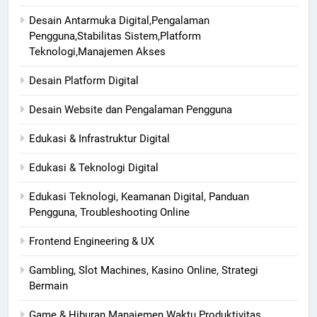
Desain Antarmuka Digital,Pengalaman
Pengguna,Stabilitas Sistem,Platform
Teknologi,Manajemen Akses
Desain Platform Digital
Desain Website dan Pengalaman Pengguna
Edukasi & Infrastruktur Digital
Edukasi & Teknologi Digital
Edukasi Teknologi, Keamanan Digital, Panduan
Pengguna, Troubleshooting Online
Frontend Engineering & UX
Gambling, Slot Machines, Kasino Online, Strategi
Bermain
Game & Hiburan Manajemen Waktu Produktivitas