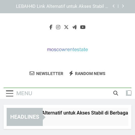
Skip
KAYA787 Login dengan Tampilan yang Nyaman
to
untuk Pengguna Mobile
content
Cara Meningkatkan Kenyamanan saat
Menggunakan KAYA787 Login
EDWINSLOT Link Alternatif untuk Akses Stabil di
Berbagai Perangkat
LEBAH4D Link Alternatif untuk Akses Stabil di
Berbagai Perangkat
KAYA787 Login dengan Tampilan yang Nyaman
untuk Pengguna Mobile
Moscow Rent
Sewa Properti Berkualitas Di Moskow
Cara Meningkatkan Kenyamanan saat
NEWSLETTER
RANDOM NEWS
Estate
Menggunakan KAYA787 Login
Dengan Layanan Dari Moscow Rent Estate.
MENU
DWINSLOT Link Alternatif untuk Akses Stabil di Berbagai Pera
HEADLINES
 Weeks Ago