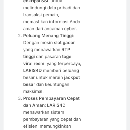
enkripsi SSL
untuk
melindungi data pribadi dan
transaksi pemain,
memastikan informasi Anda
aman dari ancaman cyber.
Peluang Menang Tinggi
:
Dengan mesin
slot gacor
yang menawarkan
RTP
tinggi
dan pasaran
togel
viral resmi
yang terpercaya,
LARIS4D
memberi peluang
besar untuk meraih
jackpot
besar
dan keuntungan
maksimal.
Proses Pembayaran Cepat
dan Aman
:
LARIS4D
menawarkan sistem
pembayaran yang cepat dan
efisien, memungkinkan