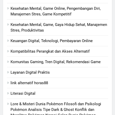
Kesehatan Mental, Game Online, Pengembangan Diri,
Manajemen Stres, Game Kompetitif
Kesehatan Mental, Game, Gaya Hidup Sehat, Manajemen
Stres, Produktivitas
Keuangan Digital, Teknologi, Pembayaran Online
Kompatibilitas Perangkat dan Akses Alternatif
Komunitas Gaming, Tren Digital, Rekomendasi Game
Layanan Digital Praktis
link alternatif horas88
Literasi Digital
Lore & Misteri Dunia Pokémon Filosofi dan Psikologi
Pokémon Analisis Tipe Dark & Ghost Konflik dan