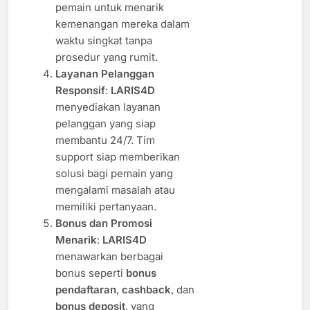
pemain untuk menarik
kemenangan mereka dalam
waktu singkat tanpa
prosedur yang rumit.
Layanan Pelanggan
Responsif
:
LARIS4D
menyediakan layanan
pelanggan yang siap
membantu 24/7. Tim
support siap memberikan
solusi bagi pemain yang
mengalami masalah atau
memiliki pertanyaan.
Bonus dan Promosi
Menarik
:
LARIS4D
menawarkan berbagai
bonus seperti
bonus
pendaftaran
,
cashback
, dan
bonus deposit
, yang