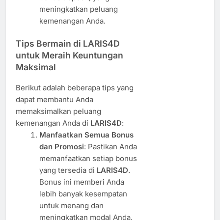
meningkatkan peluang
kemenangan Anda.
Tips Bermain di LARIS4D
untuk Meraih Keuntungan
Maksimal
Berikut adalah beberapa tips yang
dapat membantu Anda
memaksimalkan peluang
kemenangan Anda di
LARIS4D
:
Manfaatkan Semua Bonus
dan Promosi
: Pastikan Anda
memanfaatkan setiap bonus
yang tersedia di
LARIS4D
.
Bonus ini memberi Anda
lebih banyak kesempatan
untuk menang dan
meningkatkan modal Anda.