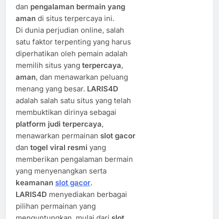
dan
pengalaman bermain yang
aman
di situs terpercaya ini.
Di dunia perjudian online, salah
satu faktor terpenting yang harus
diperhatikan oleh pemain adalah
memilih situs yang
terpercaya
,
aman
, dan menawarkan peluang
menang yang besar.
LARIS4D
adalah salah satu situs yang telah
membuktikan dirinya sebagai
platform judi terpercaya
,
menawarkan permainan
slot gacor
dan
togel viral resmi
yang
memberikan pengalaman bermain
yang menyenangkan serta
keamanan
slot gacor
.
LARIS4D
menyediakan berbagai
pilihan permainan yang
menguntungkan, mulai dari
slot