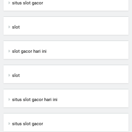
situs slot gacor
slot
slot gacor hari ini
slot
situs slot gacor hari ini
situs slot gacor