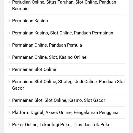
Perjudian Online, Situs Taruhan, Slot Online, Panduan
Bermain
Permainan Kasino
Permainan Kasino, Slot Online, Panduan Permainan
Permainan Online, Panduan Pemula
Permainan Online, Slot, Kasino Online
Permainan Slot Online
Permainan Slot Online, Strategi Judi Online, Panduan Slot
Gacor
Permainan Slot, Slot Online, Kasino, Slot Gacor
Platform Digital, Akses Online, Pengalaman Pengguna
Poker Online, Teknologi Poker, Tips dan Trik Poker