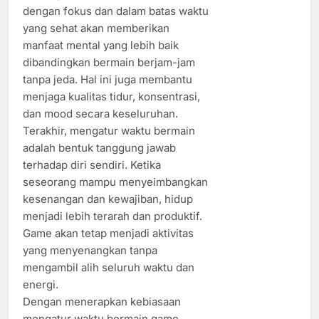
dengan fokus dan dalam batas waktu
yang sehat akan memberikan
manfaat mental yang lebih baik
dibandingkan bermain berjam-jam
tanpa jeda. Hal ini juga membantu
menjaga kualitas tidur, konsentrasi,
dan mood secara keseluruhan.
Terakhir, mengatur waktu bermain
adalah bentuk tanggung jawab
terhadap diri sendiri. Ketika
seseorang mampu menyeimbangkan
kesenangan dan kewajiban, hidup
menjadi lebih terarah dan produktif.
Game akan tetap menjadi aktivitas
yang menyenangkan tanpa
mengambil alih seluruh waktu dan
energi.
Dengan menerapkan kebiasaan
mengatur waktu bermain game