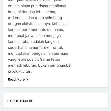
online, siapa pun dapat menikmati
hobi ini dengan lebih sehat,
terkendali, dan tetap seimbang
dengan aktivitas lainnya. Kebiasaan
kecil seperti menentukan batas,
membuat jadwal, dan menjaga
kondisi tubuh adalah langkah
sederhana namun efektif untuk
menciptakan pengalaman bermain
yang lebih positif. Game tetap
menjadi hiburan, bukan penghambat
produktivitas.
Read More
SLOT GACOR