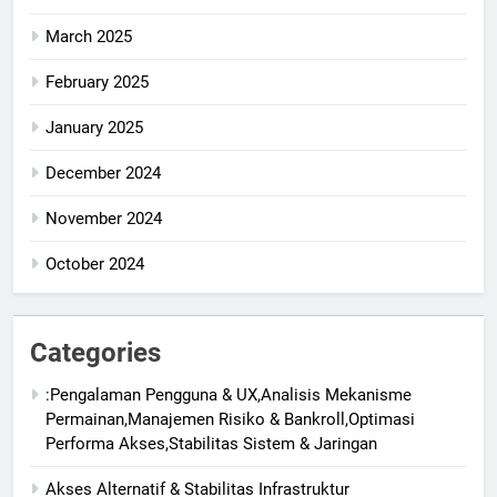
March 2025
February 2025
January 2025
December 2024
November 2024
October 2024
Categories
:Pengalaman Pengguna & UX,Analisis Mekanisme
Permainan,Manajemen Risiko & Bankroll,Optimasi
Performa Akses,Stabilitas Sistem & Jaringan
Akses Alternatif & Stabilitas Infrastruktur