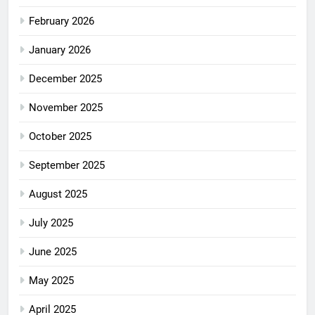
February 2026
January 2026
December 2025
November 2025
October 2025
September 2025
August 2025
July 2025
June 2025
May 2025
April 2025