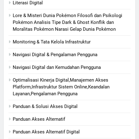
Literasi Digital
Lore & Misteri Dunia Pokémon Filosofi dan Psikologi
Pokémon Analisis Tipe Dark & Ghost Konflik dan
Moralitas Pokémon Narasi Gelap Dunia Pokémon
Monitoring & Tata Kelola Infrastruktur
Navigasi Digital & Pengalaman Pengguna
Navigasi Digital dan Kemudahan Pengguna
Optimalisasi Kinerja Digital,Manajemen Akses
Platform,Infrastruktur Sistem Online,Keandalan
Layanan,Pengalaman Pengguna
Panduan & Solusi Akses Digital
Panduan Akses Alternatif
Panduan Akses Alternatif Digital