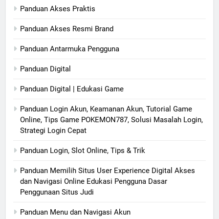
Panduan Akses Praktis
Panduan Akses Resmi Brand
Panduan Antarmuka Pengguna
Panduan Digital
Panduan Digital | Edukasi Game
Panduan Login Akun, Keamanan Akun, Tutorial Game
Online, Tips Game POKEMON787, Solusi Masalah Login,
Strategi Login Cepat
Panduan Login, Slot Online, Tips & Trik
Panduan Memilih Situs User Experience Digital Akses
dan Navigasi Online Edukasi Pengguna Dasar
Penggunaan Situs Judi
Panduan Menu dan Navigasi Akun