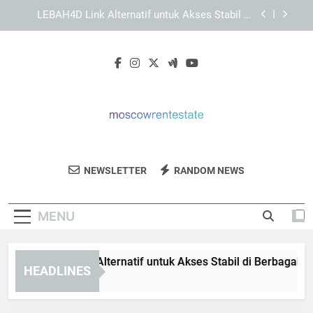
Skip
KAYA787 Login dengan Tampilan yang Nyaman
to
untuk Pengguna Mobile
content
Cara Meningkatkan Kenyamanan saat
Menggunakan KAYA787 Login
EDWINSLOT Link Alternatif untuk Akses Stabil di
Berbagai Perangkat
LEBAH4D Link Alternatif untuk Akses Stabil di
Berbagai Perangkat
KAYA787 Login dengan Tampilan yang Nyaman
untuk Pengguna Mobile
Moscow Rent
Sewa Properti Berkualitas Di Moskow
Cara Meningkatkan Kenyamanan saat
NEWSLETTER
RANDOM NEWS
Estate
Menggunakan KAYA787 Login
Dengan Layanan Dari Moscow Rent Estate.
MENU
WINSLOT Link Alternatif untuk Akses Stabil di Berbagai Peran
HEADLINES
Weeks Ago