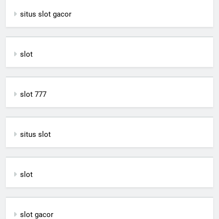
situs slot gacor
slot
slot 777
situs slot
slot
slot gacor