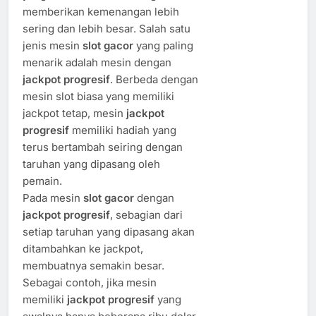
memberikan kemenangan lebih
sering dan lebih besar. Salah satu
jenis mesin
slot gacor
yang paling
menarik adalah mesin dengan
jackpot progresif
. Berbeda dengan
mesin slot biasa yang memiliki
jackpot tetap, mesin
jackpot
progresif
memiliki hadiah yang
terus bertambah seiring dengan
taruhan yang dipasang oleh
pemain.
Pada mesin
slot gacor
dengan
jackpot progresif
, sebagian dari
setiap taruhan yang dipasang akan
ditambahkan ke jackpot,
membuatnya semakin besar.
Sebagai contoh, jika mesin
memiliki
jackpot progresif
yang