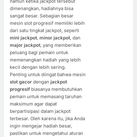
namun ketika jackpot tersebut
dimenangkan, hadiahnya bisa
sangat besar. Sebagian besar
mesin slot progresif memiliki lebih
dari satu tingkat jackpot, seperti
mini jackpot
,
minor jackpot
, dan
major jackpot
, yang memberikan
peluang bagi pemain untuk
memenangkan hadiah yang lebih
kecil dengan lebih sering.
Penting untuk diingat bahwa mesin
slot gacor
dengan
jackpot
progresif
biasanya membutuhkan
pemain untuk memasang taruhan
maksimum agar dapat
berpartisipasi dalam jackpot
terbesar. Oleh karena itu, jika Anda
ingin mengejar hadiah besar,
pastikan untuk mengetahui aturan