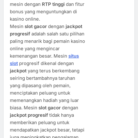
mesin dengan
RTP tinggi
dan fitur
bonus yang menguntungkan di
kasino online.
Mesin
slot gacor
dengan
jackpot
progresif
adalah salah satu pilihan
paling menarik bagi pemain kasino
online yang mengincar
kemenangan besar. Mesin
situs
slot
progresif dikenal dengan
jackpot
yang terus berkembang
seiring bertambahnya taruhan
yang dipasang oleh pemain,
menciptakan peluang untuk
memenangkan hadiah yang luar
biasa. Mesin
slot gacor
dengan
jackpot progresif
tidak hanya
memberikan peluang untuk
mendapatkan jackpot besar, tetapi
juga meningkatkan pengalaman