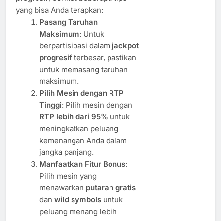
yang bisa Anda terapkan:
Pasang Taruhan
Maksimum
: Untuk
berpartisipasi dalam
jackpot
progresif
terbesar, pastikan
untuk memasang taruhan
maksimum.
Pilih Mesin dengan RTP
Tinggi
: Pilih mesin dengan
RTP lebih dari 95%
untuk
meningkatkan peluang
kemenangan Anda dalam
jangka panjang.
Manfaatkan Fitur Bonus
:
Pilih mesin yang
menawarkan
putaran gratis
dan
wild symbols
untuk
peluang menang lebih