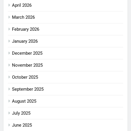
April 2026
March 2026
February 2026
January 2026
December 2025
November 2025
October 2025
September 2025
August 2025
July 2025
June 2025