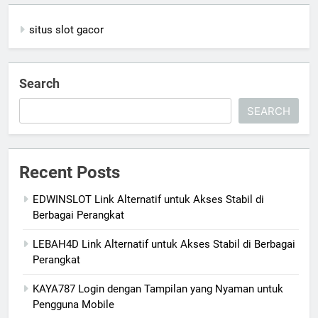
situs slot gacor
Search
SEARCH
Recent Posts
EDWINSLOT Link Alternatif untuk Akses Stabil di
Berbagai Perangkat
LEBAH4D Link Alternatif untuk Akses Stabil di Berbagai
Perangkat
KAYA787 Login dengan Tampilan yang Nyaman untuk
Pengguna Mobile