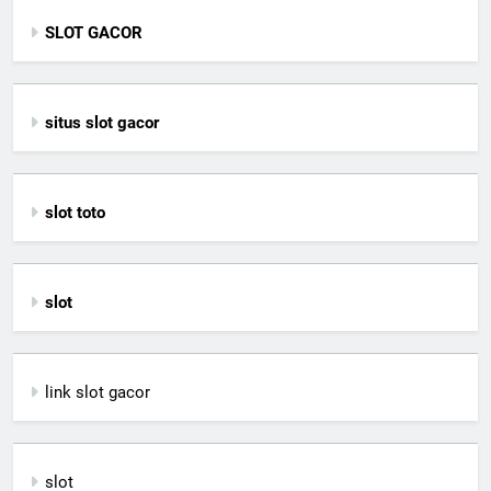
SLOT GACOR
situs slot gacor
slot toto
slot
link slot gacor
slot