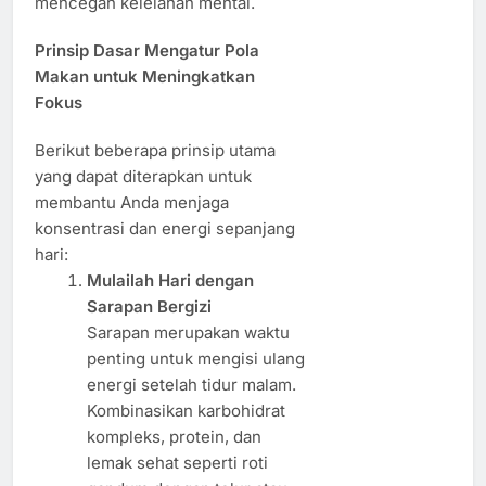
mencegah kelelahan mental.
Prinsip Dasar Mengatur Pola
Makan untuk Meningkatkan
Fokus
Berikut beberapa prinsip utama
yang dapat diterapkan untuk
membantu Anda menjaga
konsentrasi dan energi sepanjang
hari:
Mulailah Hari dengan
Sarapan Bergizi
Sarapan merupakan waktu
penting untuk mengisi ulang
energi setelah tidur malam.
Kombinasikan karbohidrat
kompleks, protein, dan
lemak sehat seperti roti