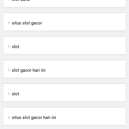
situs slot gacor
slot
slot gacor hari ini
slot
situs slot gacor hari ini