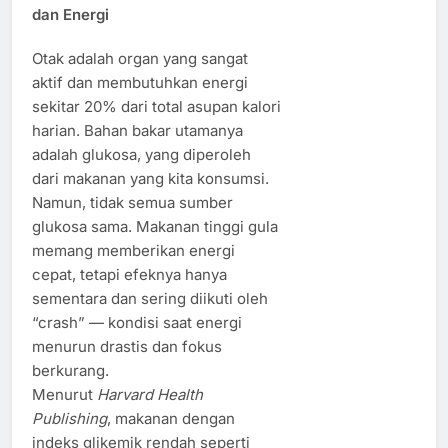
dan Energi
Otak adalah organ yang sangat
aktif dan membutuhkan energi
sekitar 20% dari total asupan kalori
harian. Bahan bakar utamanya
adalah glukosa, yang diperoleh
dari makanan yang kita konsumsi.
Namun, tidak semua sumber
glukosa sama. Makanan tinggi gula
memang memberikan energi
cepat, tetapi efeknya hanya
sementara dan sering diikuti oleh
“crash” — kondisi saat energi
menurun drastis dan fokus
berkurang.
Menurut
Harvard Health
Publishing
, makanan dengan
indeks glikemik rendah seperti