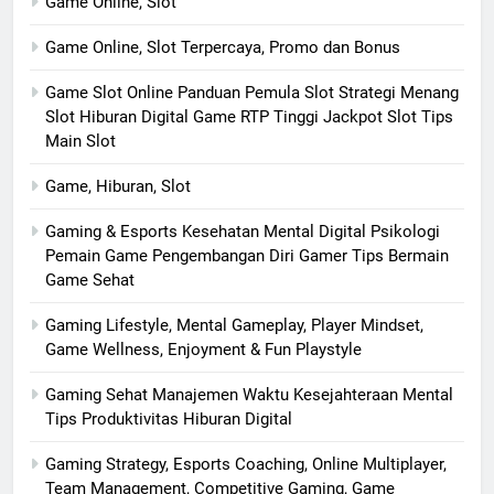
Game Online, Slot
Game Online, Slot Terpercaya, Promo dan Bonus
Game Slot Online Panduan Pemula Slot Strategi Menang
Slot Hiburan Digital Game RTP Tinggi Jackpot Slot Tips
Main Slot
Game, Hiburan, Slot
Gaming & Esports Kesehatan Mental Digital Psikologi
Pemain Game Pengembangan Diri Gamer Tips Bermain
Game Sehat
Gaming Lifestyle, Mental Gameplay, Player Mindset,
Game Wellness, Enjoyment & Fun Playstyle
Gaming Sehat Manajemen Waktu Kesejahteraan Mental
Tips Produktivitas Hiburan Digital
Gaming Strategy, Esports Coaching, Online Multiplayer,
Team Management, Competitive Gaming, Game