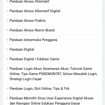
Panduan Akses Alternatif
Panduan Akses Alternatif Digital
Panduan Akses Praktis
Panduan Akses Resmi Brand
Panduan Antarmuka Pengguna
Panduan Digital
Panduan Digital | Edukasi Game
Panduan Login Akun, Keamanan Akun, Tutorial Game
Online, Tips Game POKEMON787, Solusi Masalah Login,
Strategi Login Cepat
Panduan Login, Slot Online, Tips & Trik
Panduan Memilih Situs User Experience Digital Akses
dan Navigasi Online Edukasi Pengguna Dasar