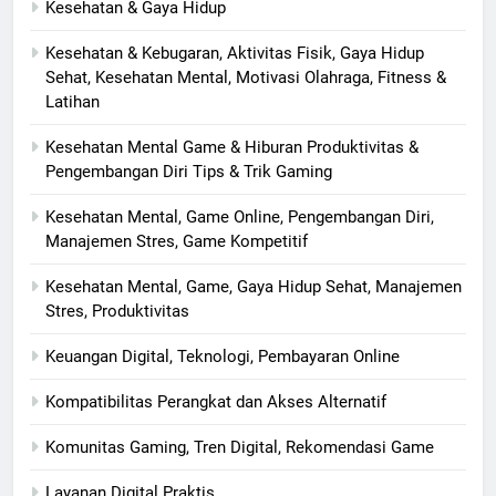
Kesehatan & Gaya Hidup
Kesehatan & Kebugaran, Aktivitas Fisik, Gaya Hidup
Sehat, Kesehatan Mental, Motivasi Olahraga, Fitness &
Latihan
Kesehatan Mental Game & Hiburan Produktivitas &
Pengembangan Diri Tips & Trik Gaming
Kesehatan Mental, Game Online, Pengembangan Diri,
Manajemen Stres, Game Kompetitif
Kesehatan Mental, Game, Gaya Hidup Sehat, Manajemen
Stres, Produktivitas
Keuangan Digital, Teknologi, Pembayaran Online
Kompatibilitas Perangkat dan Akses Alternatif
Komunitas Gaming, Tren Digital, Rekomendasi Game
Layanan Digital Praktis