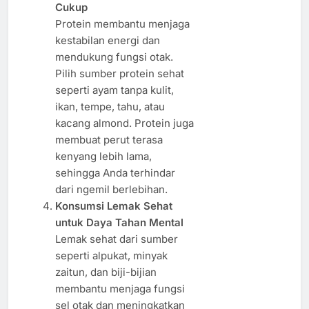
Cukup
Protein membantu menjaga
kestabilan energi dan
mendukung fungsi otak.
Pilih sumber protein sehat
seperti ayam tanpa kulit,
ikan, tempe, tahu, atau
kacang almond. Protein juga
membuat perut terasa
kenyang lebih lama,
sehingga Anda terhindar
dari ngemil berlebihan.
Konsumsi Lemak Sehat
untuk Daya Tahan Mental
Lemak sehat dari sumber
seperti alpukat, minyak
zaitun, dan biji-bijian
membantu menjaga fungsi
sel otak dan meningkatkan