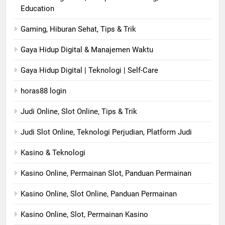
Education
Gaming, Hiburan Sehat, Tips & Trik
Gaya Hidup Digital & Manajemen Waktu
Gaya Hidup Digital | Teknologi | Self-Care
horas88 login
Judi Online, Slot Online, Tips & Trik
Judi Slot Online, Teknologi Perjudian, Platform Judi
Kasino & Teknologi
Kasino Online, Permainan Slot, Panduan Permainan
Kasino Online, Slot Online, Panduan Permainan
Kasino Online, Slot, Permainan Kasino