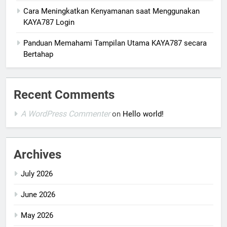
Cara Meningkatkan Kenyamanan saat Menggunakan
KAYA787 Login
Panduan Memahami Tampilan Utama KAYA787 secara
Bertahap
Recent Comments
A WordPress Commenter
on
Hello world!
Archives
July 2026
June 2026
May 2026