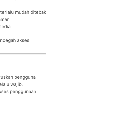
:
terlalu mudah ditebak
aman
sedia
encegah akses
uskan pengguna
lalu wajib,
roses penggunaan