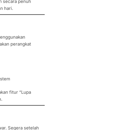
un secara penuh
 hari.
enggunakan
akan perangkat
istem
kan fitur “Lupa
.
war. Segera setelah