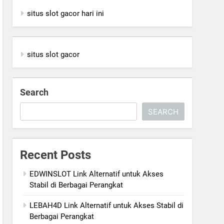
situs slot gacor hari ini
situs slot gacor
Search
SEARCH
Recent Posts
EDWINSLOT Link Alternatif untuk Akses
Stabil di Berbagai Perangkat
LEBAH4D Link Alternatif untuk Akses Stabil di
Berbagai Perangkat