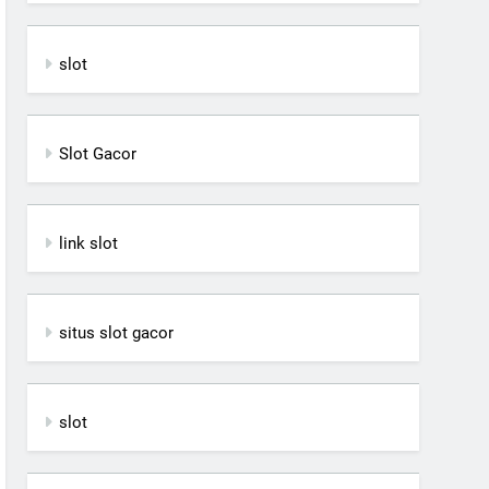
slot
Slot Gacor
link slot
situs slot gacor
slot