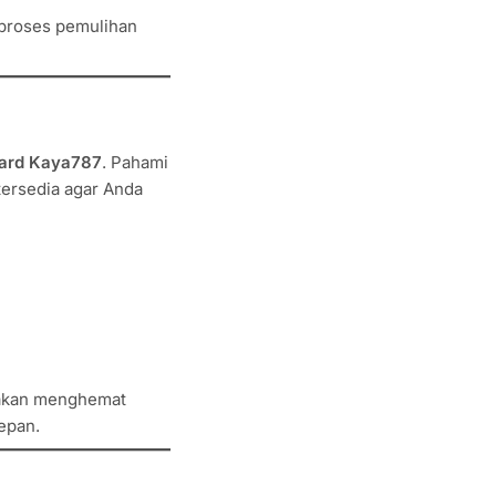
proses pemulihan
oard Kaya787
. Pahami
 tersedia agar Anda
g akan menghemat
epan.