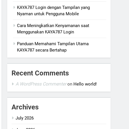
KAYA787 Login dengan Tampilan yang
Nyaman untuk Pengguna Mobile
Cara Meningkatkan Kenyamanan saat
Menggunakan KAYA787 Login
Panduan Memahami Tampilan Utama
KAYA787 secara Bertahap
Recent Comments
A WordPress Commenter
on
Hello world!
Archives
July 2026