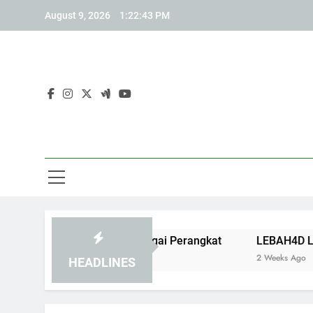
Skip
August 9, 2026
1:22:44 PM
to
content
Mos
Sewa Prop
es Stabil di Berbagai Perangkat
LEBAH4D Link Alternati
2 Weeks Ago
HEADLINES