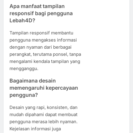
Apa manfaat tampilan
responsif bagi pengguna
Lebah4D?
Tampilan responsif membantu
pengguna mengakses informasi
dengan nyaman dari berbagai
perangkat, terutama ponsel, tanpa
mengalami kendala tampilan yang
mengganggu.
Bagaimana desain
memengaruhi kepercayaan
pengguna?
Desain yang rapi, konsisten, dan
mudah dipahami dapat membuat
pengguna merasa lebih nyaman.
Kejelasan informasi juga