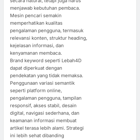
secara natural, tetapi juga harus
menjawab kebutuhan pembaca.
Mesin pencari semakin
memperhatikan kualitas
pengalaman pengguna, termasuk
relevansi konten, struktur heading,
kejelasan informasi, dan
kenyamanan membaca.
Brand keyword seperti Lebah4D
dapat diperkuat dengan
pendekatan yang tidak memaksa.
Penggunaan variasi semantik
seperti platform online,
pengalaman pengguna, tampilan
responsif, akses stabil, desain
digital, navigasi sederhana, dan
keamanan informasi membuat
artikel terasa lebih alami. Strategi
ini lebih sehat dibanding