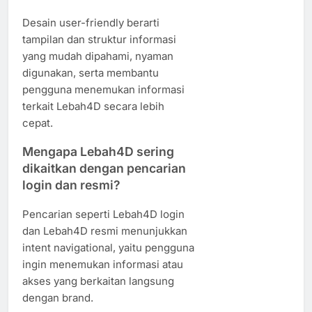
Desain user-friendly berarti
tampilan dan struktur informasi
yang mudah dipahami, nyaman
digunakan, serta membantu
pengguna menemukan informasi
terkait Lebah4D secara lebih
cepat.
Mengapa Lebah4D sering
dikaitkan dengan pencarian
login dan resmi?
Pencarian seperti Lebah4D login
dan Lebah4D resmi menunjukkan
intent navigational, yaitu pengguna
ingin menemukan informasi atau
akses yang berkaitan langsung
dengan brand.