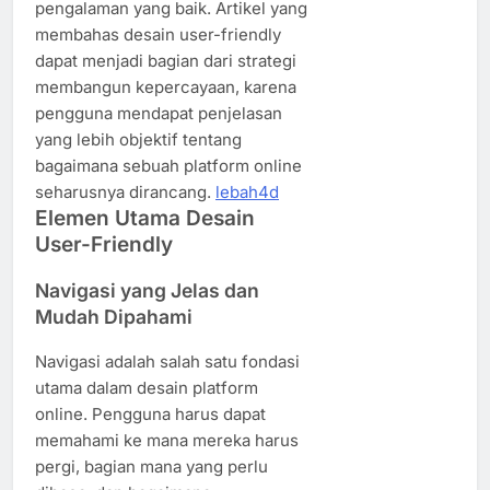
pengalaman yang baik. Artikel yang
membahas desain user-friendly
dapat menjadi bagian dari strategi
membangun kepercayaan, karena
pengguna mendapat penjelasan
yang lebih objektif tentang
bagaimana sebuah platform online
seharusnya dirancang.
lebah4d
Elemen Utama Desain
User-Friendly
Navigasi yang Jelas dan
Mudah Dipahami
Navigasi adalah salah satu fondasi
utama dalam desain platform
online. Pengguna harus dapat
memahami ke mana mereka harus
pergi, bagian mana yang perlu