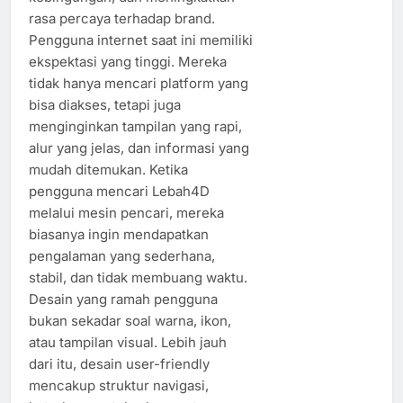
rasa percaya terhadap brand.
Pengguna internet saat ini memiliki
ekspektasi yang tinggi. Mereka
tidak hanya mencari platform yang
bisa diakses, tetapi juga
menginginkan tampilan yang rapi,
alur yang jelas, dan informasi yang
mudah ditemukan. Ketika
pengguna mencari Lebah4D
melalui mesin pencari, mereka
biasanya ingin mendapatkan
pengalaman yang sederhana,
stabil, dan tidak membuang waktu.
Desain yang ramah pengguna
bukan sekadar soal warna, ikon,
atau tampilan visual. Lebih jauh
dari itu, desain user-friendly
mencakup struktur navigasi,