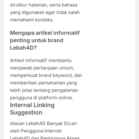
struktur halaman, serta bahasa
yang digunakan agar tidak salah
memahami konteks.
Mengapa artikel informatif
penting untuk brand
Lebah4D?
Artikel informatif membantu
menjawab pertanyaan umum,
memperkuat brand keyword, dan
memberikan pemahaman yang
lebih jelas tentang pengalaman
pengguna di platform online.
Internal Linking
Suggestion
Alasan Lebah4D Banyak Dicari
oleh Pengguna Internet
Lebah4D dan Pentingnya Akses