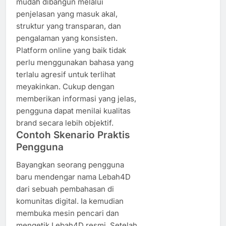
mudah dibangun melalui
penjelasan yang masuk akal,
struktur yang transparan, dan
pengalaman yang konsisten.
Platform online yang baik tidak
perlu menggunakan bahasa yang
terlalu agresif untuk terlihat
meyakinkan. Cukup dengan
memberikan informasi yang jelas,
pengguna dapat menilai kualitas
brand secara lebih objektif.
Contoh Skenario Praktis
Pengguna
Bayangkan seorang pengguna
baru mendengar nama Lebah4D
dari sebuah pembahasan di
komunitas digital. Ia kemudian
membuka mesin pencari dan
mengetik Lebah4D resmi. Setelah