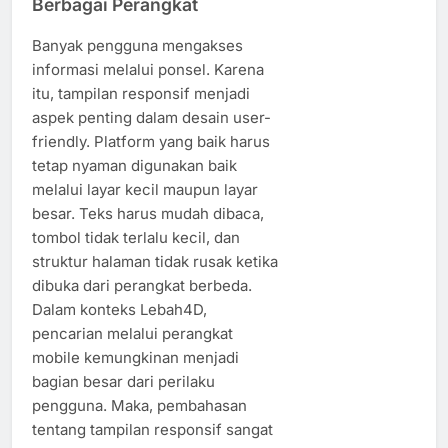
Berbagai Perangkat
Banyak pengguna mengakses
informasi melalui ponsel. Karena
itu, tampilan responsif menjadi
aspek penting dalam desain user-
friendly. Platform yang baik harus
tetap nyaman digunakan baik
melalui layar kecil maupun layar
besar. Teks harus mudah dibaca,
tombol tidak terlalu kecil, dan
struktur halaman tidak rusak ketika
dibuka dari perangkat berbeda.
Dalam konteks Lebah4D,
pencarian melalui perangkat
mobile kemungkinan menjadi
bagian besar dari perilaku
pengguna. Maka, pembahasan
tentang tampilan responsif sangat