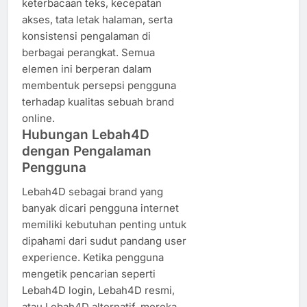
keterbacaan teks, kecepatan
akses, tata letak halaman, serta
konsistensi pengalaman di
berbagai perangkat. Semua
elemen ini berperan dalam
membentuk persepsi pengguna
terhadap kualitas sebuah brand
online.
Hubungan Lebah4D
dengan Pengalaman
Pengguna
Lebah4D sebagai brand yang
banyak dicari pengguna internet
memiliki kebutuhan penting untuk
dipahami dari sudut pandang user
experience. Ketika pengguna
mengetik pencarian seperti
Lebah4D login, Lebah4D resmi,
atau Lebah4D alternatif, mereka