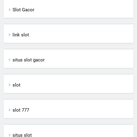
Slot Gacor
link slot
situs slot gacor
slot
slot 777
situs slot