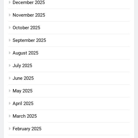
December 2025
November 2025
October 2025
September 2025
August 2025
July 2025
June 2025
May 2025
April 2025
March 2025
February 2025