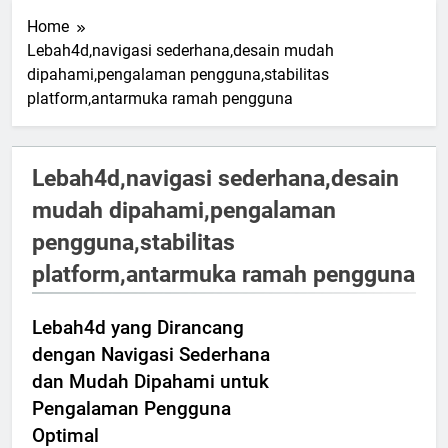
Home
Lebah4d,navigasi sederhana,desain mudah
dipahami,pengalaman pengguna,stabilitas
platform,antarmuka ramah pengguna
Lebah4d,navigasi sederhana,desain
mudah dipahami,pengalaman
pengguna,stabilitas
platform,antarmuka ramah pengguna
Lebah4d yang Dirancang
dengan Navigasi Sederhana
dan Mudah Dipahami untuk
Pengalaman Pengguna
Optimal