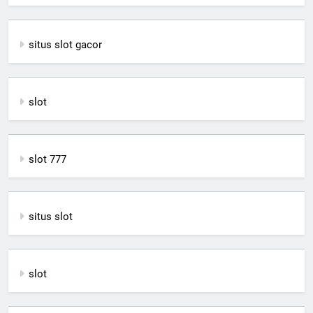
situs slot gacor
slot
slot 777
situs slot
slot