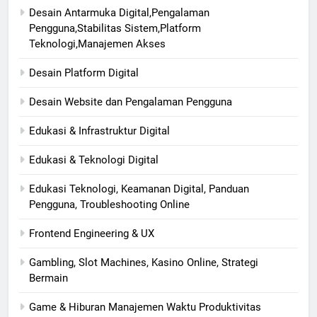
Desain Antarmuka Digital,Pengalaman
Pengguna,Stabilitas Sistem,Platform
Teknologi,Manajemen Akses
Desain Platform Digital
Desain Website dan Pengalaman Pengguna
Edukasi & Infrastruktur Digital
Edukasi & Teknologi Digital
Edukasi Teknologi, Keamanan Digital, Panduan
Pengguna, Troubleshooting Online
Frontend Engineering & UX
Gambling, Slot Machines, Kasino Online, Strategi
Bermain
Game & Hiburan Manajemen Waktu Produktivitas