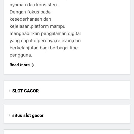
nyaman dan konsisten.
Dengan fokus pada
kesederhanaan dan
kejelasan,platform mampu
menghadirkan pengalaman digital
yang dapat dipercaya,relevan,dan
berkelanjutan bagi berbagai tipe
pengguna.
Read More
SLOT GACOR
situs slot gacor