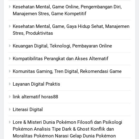
Kesehatan Mental, Game Online, Pengembangan Diri,
Manajemen Stres, Game Kompetitif
Kesehatan Mental, Game, Gaya Hidup Sehat, Manajemen
Stres, Produktivitas
Keuangan Digital, Teknologi, Pembayaran Online
Kompatibilitas Perangkat dan Akses Alternatif
Komunitas Gaming, Tren Digital, Rekomendasi Game
Layanan Digital Praktis
link alternatif horas88
Literasi Digital
Lore & Misteri Dunia Pokémon Filosofi dan Psikologi
Pokémon Analisis Tipe Dark & Ghost Konflik dan
Moralitas Pokémon Narasi Gelap Dunia Pokémon