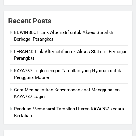
Recent Posts
EDWINSLOT Link Alternatif untuk Akses Stabil di
Berbagai Perangkat
LEBAH4D Link Alternatif untuk Akses Stabil di Berbagai
Perangkat
KAYA787 Login dengan Tampilan yang Nyaman untuk
Pengguna Mobile
Cara Meningkatkan Kenyamanan saat Menggunakan
KAYA787 Login
Panduan Memahami Tampilan Utama KAYA787 secara
Bertahap