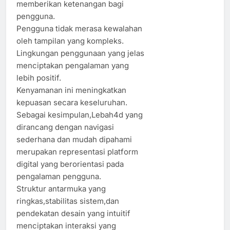
memberikan ketenangan bagi
pengguna.
Pengguna tidak merasa kewalahan
oleh tampilan yang kompleks.
Lingkungan penggunaan yang jelas
menciptakan pengalaman yang
lebih positif.
Kenyamanan ini meningkatkan
kepuasan secara keseluruhan.
Sebagai kesimpulan,Lebah4d yang
dirancang dengan navigasi
sederhana dan mudah dipahami
merupakan representasi platform
digital yang berorientasi pada
pengalaman pengguna.
Struktur antarmuka yang
ringkas,stabilitas sistem,dan
pendekatan desain yang intuitif
menciptakan interaksi yang