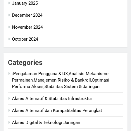
January 2025
December 2024
November 2024
October 2024
Categories
:Pengalaman Pengguna & UX,Analisis Mekanisme
Permainan,Manajemen Risiko & Bankroll,Optimasi
Performa Akses,Stabilitas Sistem & Jaringan
Akses Alternatif & Stabilitas Infrastruktur
Akses Alternatif dan Kompatibilitas Perangkat
Akses Digital & Teknologi Jaringan