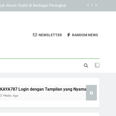
tuk Akses Stabil di Berbagai Perangkat
n yang Nyaman untuk Pengguna Mobile
nan saat Menggunakan KAYA787 Login
NEWSLETTER
RANDOM NEWS
uk Akses Stabil di Berbagai Perangkat
tuk Akses Stabil di Berbagai Perangkat
Estate.
n yang Nyaman untuk Pengguna Mobile
nan saat Menggunakan KAYA787 Login
gin dengan Tampilan yang Nyaman untuk Pengguna Mobile