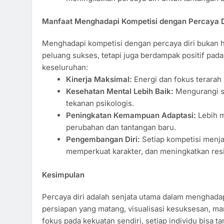
Manfaat Menghadapi Kompetisi dengan Percaya D
Menghadapi kompetisi dengan percaya diri bukan 
peluang sukses, tetapi juga berdampak positif pad
keseluruhan:
Kinerja Maksimal:
Energi dan fokus terarah u
Kesehatan Mental Lebih Baik:
Mengurangi s
tekanan psikologis.
Peningkatan Kemampuan Adaptasi:
Lebih 
perubahan dan tantangan baru.
Pengembangan Diri:
Setiap kompetisi menjad
memperkuat karakter, dan meningkatkan resi
Kesimpulan
Percaya diri adalah senjata utama dalam menghada
persiapan yang matang, visualisasi kesuksesan, ma
fokus pada kekuatan sendiri, setiap individu bisa ta