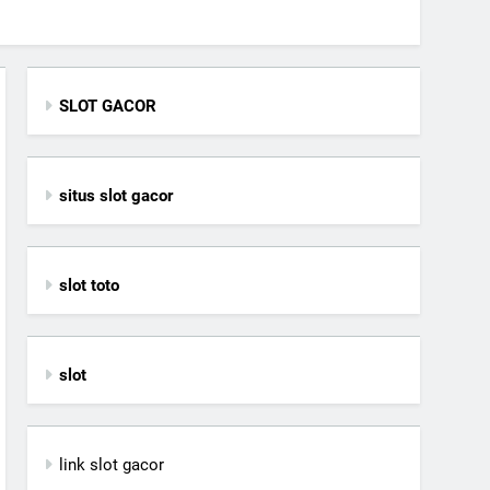
SLOT GACOR
situs slot gacor
slot toto
slot
link slot gacor