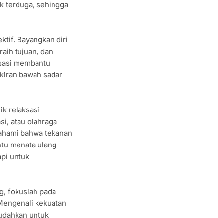
k terduga, sehingga
ektif. Bayangkan diri
raih tujuan, dan
isasi membantu
iran bawah sadar
ik relaksasi
i, atau olahraga
ahami bahwa tekanan
ntu menata ulang
api untuk
g, fokuslah pada
 Mengenali kekuatan
udahkan untuk