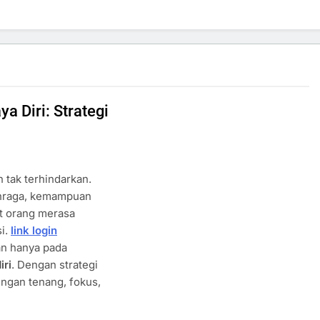
 Diri: Strategi
 tak terhindarkan.
ahraga, kemampuan
it orang merasa
si.
link login
an hanya pada
iri
. Dengan strategi
ngan tenang, fokus,