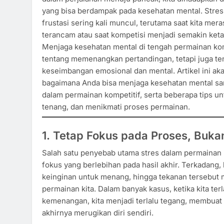
yang bisa berdampak pada kesehatan mental. Stre
frustasi sering kali muncul, terutama saat kita mera
terancam atau saat kompetisi menjadi semakin keta
Menjaga kesehatan mental di tengah permainan kom
tentang memenangkan pertandingan, tetapi juga t
keseimbangan emosional dan mental. Artikel ini a
bagaimana Anda bisa menjaga kesehatan mental sam
dalam permainan kompetitif, serta beberapa tips un
tenang, dan menikmati proses permainan.
1. Tetap Fokus pada Proses, Buka
Salah satu penyebab utama stres dalam permainan 
fokus yang berlebihan pada hasil akhir. Terkadang, 
keinginan untuk menang, hingga tekanan tersebut
permainan kita. Dalam banyak kasus, ketika kita ter
kemenangan, kita menjadi terlalu tegang, membuat
akhirnya merugikan diri sendiri.