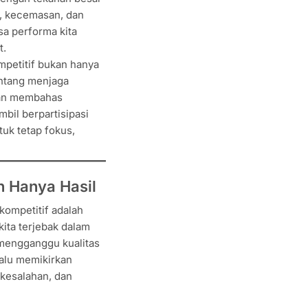
s, kecemasan, dan
sa performa kita
t.
petitif bukan hanya
entang menjaga
kan membahas
bil berpartisipasi
tuk tetap fokus,
n Hanya Hasil
kompetitif adalah
kita terjebak dalam
 mengganggu kualitas
lalu memikirkan
 kesalahan, dan