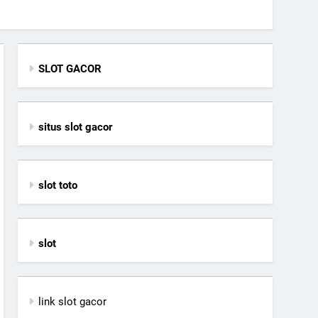
SLOT GACOR
situs slot gacor
slot toto
slot
link slot gacor