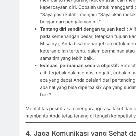
kepercayaan diri. Cobalah untuk mengganti pi
“Saya pasti kalah” menjadi “Saya akan melak
belajar dari pengalaman ini.”
Tantang diri sendiri dengan tujuan kecil:
Ali
pada kemenangan besar, tetapkan tujuan kecil
Misalnya, Anda bisa menargetkan untuk men
keterampilan tertentu dalam permainan atau
sama tim yang lebih baik.
Evaluasi permainan secara objektif:
Setelah
alih terjebak dalam emosi negatif, cobalah 
apa yang dapat Anda pelajari dari pertandin
ada hal yang bisa diperbaiki? Apa yang suda
baik?
Mentalitas positif akan mengurangi rasa takut dan 
membantu Anda tetap tenang di tengah kompetisi y
4. Jaga Komunikasi yang Sehat d