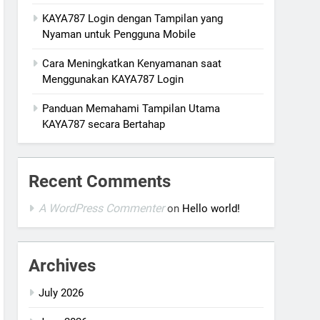
KAYA787 Login dengan Tampilan yang
Nyaman untuk Pengguna Mobile
Cara Meningkatkan Kenyamanan saat
Menggunakan KAYA787 Login
Panduan Memahami Tampilan Utama
KAYA787 secara Bertahap
Recent Comments
A WordPress Commenter
on
Hello world!
Archives
July 2026