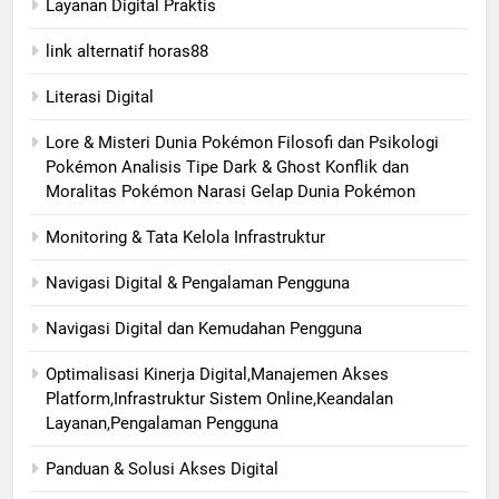
Layanan Digital Praktis
link alternatif horas88
Literasi Digital
Lore & Misteri Dunia Pokémon Filosofi dan Psikologi
Pokémon Analisis Tipe Dark & Ghost Konflik dan
Moralitas Pokémon Narasi Gelap Dunia Pokémon
Monitoring & Tata Kelola Infrastruktur
Navigasi Digital & Pengalaman Pengguna
Navigasi Digital dan Kemudahan Pengguna
Optimalisasi Kinerja Digital,Manajemen Akses
Platform,Infrastruktur Sistem Online,Keandalan
Layanan,Pengalaman Pengguna
Panduan & Solusi Akses Digital