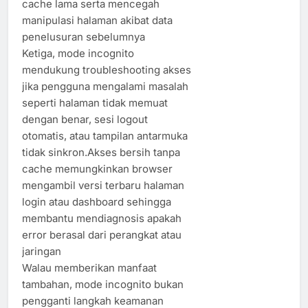
cache lama serta mencegah
manipulasi halaman akibat data
penelusuran sebelumnya
Ketiga, mode incognito
mendukung troubleshooting akses
jika pengguna mengalami masalah
seperti halaman tidak memuat
dengan benar, sesi logout
otomatis, atau tampilan antarmuka
tidak sinkron.Akses bersih tanpa
cache memungkinkan browser
mengambil versi terbaru halaman
login atau dashboard sehingga
membantu mendiagnosis apakah
error berasal dari perangkat atau
jaringan
Walau memberikan manfaat
tambahan, mode incognito bukan
pengganti langkah keamanan