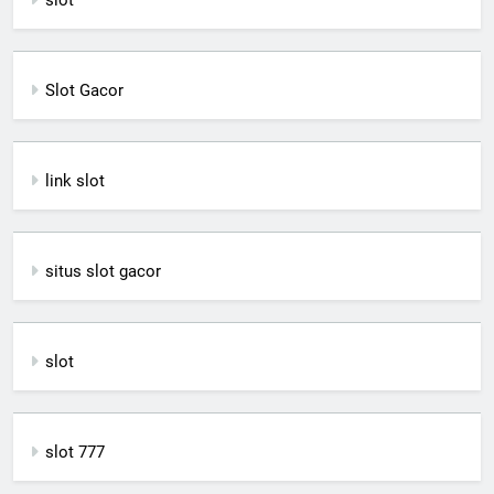
slot
Slot Gacor
link slot
situs slot gacor
slot
slot 777