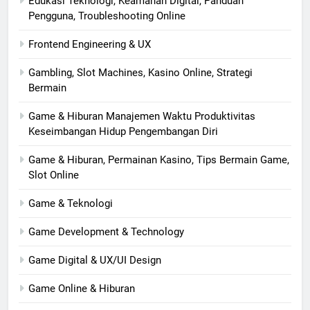
Edukasi Teknologi, Keamanan Digital, Panduan
Pengguna, Troubleshooting Online
Frontend Engineering & UX
Gambling, Slot Machines, Kasino Online, Strategi
Bermain
Game & Hiburan Manajemen Waktu Produktivitas
Keseimbangan Hidup Pengembangan Diri
Game & Hiburan, Permainan Kasino, Tips Bermain Game,
Slot Online
Game & Teknologi
Game Development & Technology
Game Digital & UX/UI Design
Game Online & Hiburan