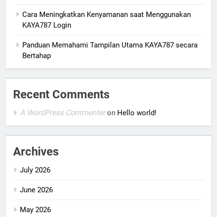
Cara Meningkatkan Kenyamanan saat Menggunakan
KAYA787 Login
Panduan Memahami Tampilan Utama KAYA787 secara
Bertahap
Recent Comments
A WordPress Commenter
on
Hello world!
Archives
July 2026
June 2026
May 2026