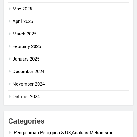
May 2025
April 2025
March 2025
February 2025
January 2025
December 2024
November 2024
October 2024
Categories
:Pengalaman Pengguna & UX,Analisis Mekanisme