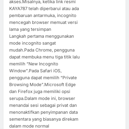
akses.Misalnya, ketika link resmi
KAYA787 telah diperbarui atau ada
pembaruan antarmuka, incognito
mencegah browser memuat versi
lama yang tersimpan
Langkah pertama menggunakan
mode incognito sangat
mudah.Pada Chrome, pengguna
dapat membuka menu tiga titik lalu
memilih “New Incognito
Window”.Pada Safari iOS,
pengguna dapat memilih “Private
Browsing Mode”.Microsoft Edge
dan Firefox juga memiliki opsi
serupa.Dalam mode ini, browser
menandai sesi sebagai privat dan
menonaktifkan penyimpanan data
sementara yang biasanya direkam
dalam mode normal