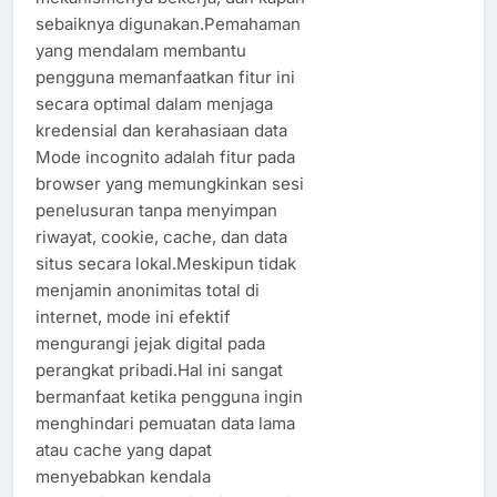
sebaiknya digunakan.Pemahaman
yang mendalam membantu
pengguna memanfaatkan fitur ini
secara optimal dalam menjaga
kredensial dan kerahasiaan data
Mode incognito adalah fitur pada
browser yang memungkinkan sesi
penelusuran tanpa menyimpan
riwayat, cookie, cache, dan data
situs secara lokal.Meskipun tidak
menjamin anonimitas total di
internet, mode ini efektif
mengurangi jejak digital pada
perangkat pribadi.Hal ini sangat
bermanfaat ketika pengguna ingin
menghindari pemuatan data lama
atau cache yang dapat
menyebabkan kendala