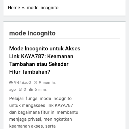
Home
mode incognito
mode incognito
Mode Incognito untuk Akses
Link KAYA787: Keamanan
Tambahan atau Sekadar
Fitur Tambahan?
944dae0
9 months
ago
0
6 mins
Pelajari fungsi mode incognito
untuk mengakses link KAYA787
dan bagaimana fitur ini membantu
menjaga privasi, meningkatkan
keamanan akses, serta