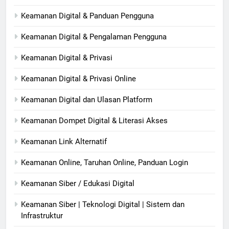
Keamanan Digital & Panduan Pengguna
Keamanan Digital & Pengalaman Pengguna
Keamanan Digital & Privasi
Keamanan Digital & Privasi Online
Keamanan Digital dan Ulasan Platform
Keamanan Dompet Digital & Literasi Akses
Keamanan Link Alternatif
Keamanan Online, Taruhan Online, Panduan Login
Keamanan Siber / Edukasi Digital
Keamanan Siber | Teknologi Digital | Sistem dan
Infrastruktur