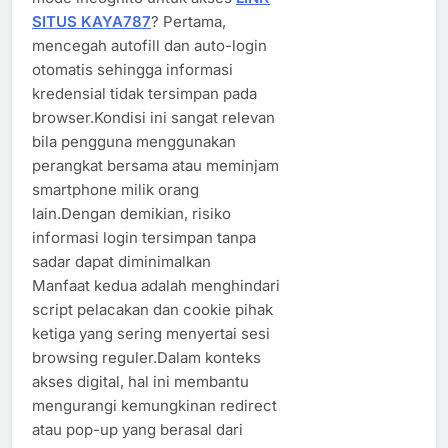
SITUS KAYA787
? Pertama,
mencegah autofill dan auto-login
otomatis sehingga informasi
kredensial tidak tersimpan pada
browser.Kondisi ini sangat relevan
bila pengguna menggunakan
perangkat bersama atau meminjam
smartphone milik orang
lain.Dengan demikian, risiko
informasi login tersimpan tanpa
sadar dapat diminimalkan
Manfaat kedua adalah menghindari
script pelacakan dan cookie pihak
ketiga yang sering menyertai sesi
browsing reguler.Dalam konteks
akses digital, hal ini membantu
mengurangi kemungkinan redirect
atau pop-up yang berasal dari