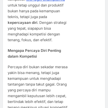
untuk tetap unggul dan produktif
bukan hanya pada kemampuan
teknis, tetapi juga pada
kepercayaan diri
. Dengan strategi
yang tepat, siapapun bisa
menghadapi kompetisi dengan
tenang, fokus, dan efektif.
Mengapa Percaya Diri Penting
dalam Kompetisi
Percaya diri bukan sekadar merasa
yakin bisa menang, tetapi juga
kemampuan untuk menghadapi
tantangan tanpa takut gagal. Orang
yang percaya diri mampu
mengambil keputusan lebih cepat,
bertindak lebih efektif, dan tetap
tenang meskipun situasi kompetitif