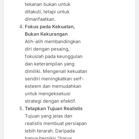
tekanan bukan untuk
ditakuti, tetapi untuk
dimanfaatkan.
Fokus pada Kekuatan,
Bukan Kekurangan
Alih-alih membandingkan
diri dengan pesaing,
fokuslah pada keunggulan
dan keterampilan yang
dimiliki. Mengenali kekuatan
sendiri meningkatkan self-
esteem dan memudahkan
untuk mengeksekusi
strategi dengan efektif.
Tetapkan Tujuan Realistis
Tujuan yang jelas dan
realistis membuat persiapan
lebih terarah. Daripada
hanya berpikir “harus