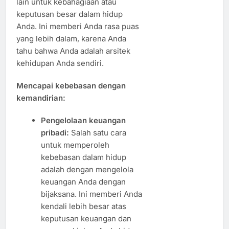
lain untuk kebahagiaan atau
keputusan besar dalam hidup
Anda. Ini memberi Anda rasa puas
yang lebih dalam, karena Anda
tahu bahwa Anda adalah arsitek
kehidupan Anda sendiri.
Mencapai kebebasan dengan
kemandirian:
Pengelolaan keuangan
pribadi:
Salah satu cara
untuk memperoleh
kebebasan dalam hidup
adalah dengan mengelola
keuangan Anda dengan
bijaksana. Ini memberi Anda
kendali lebih besar atas
keputusan keuangan dan