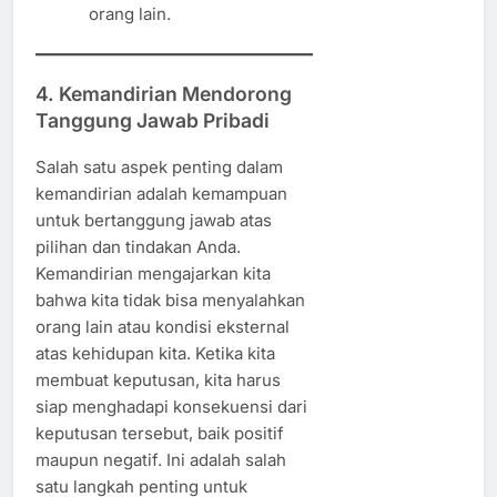
orang lain.
4. Kemandirian Mendorong
Tanggung Jawab Pribadi
Salah satu aspek penting dalam
kemandirian adalah kemampuan
untuk bertanggung jawab atas
pilihan dan tindakan Anda.
Kemandirian mengajarkan kita
bahwa kita tidak bisa menyalahkan
orang lain atau kondisi eksternal
atas kehidupan kita. Ketika kita
membuat keputusan, kita harus
siap menghadapi konsekuensi dari
keputusan tersebut, baik positif
maupun negatif. Ini adalah salah
satu langkah penting untuk