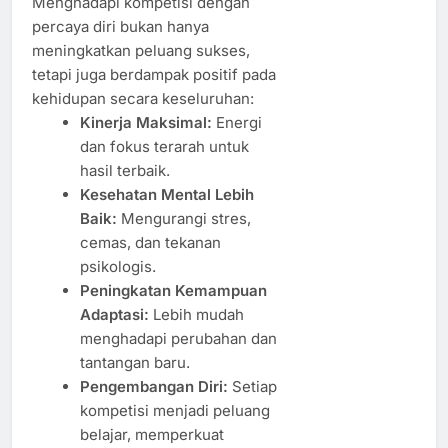
Menghadapi kompetisi dengan
percaya diri bukan hanya
meningkatkan peluang sukses,
tetapi juga berdampak positif pada
kehidupan secara keseluruhan:
Kinerja Maksimal:
Energi
dan fokus terarah untuk
hasil terbaik.
Kesehatan Mental Lebih
Baik:
Mengurangi stres,
cemas, dan tekanan
psikologis.
Peningkatan Kemampuan
Adaptasi:
Lebih mudah
menghadapi perubahan dan
tantangan baru.
Pengembangan Diri:
Setiap
kompetisi menjadi peluang
belajar, memperkuat