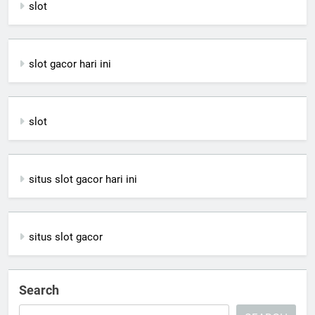
slot
slot gacor hari ini
slot
situs slot gacor hari ini
situs slot gacor
Search