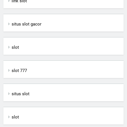
link slot
situs slot gacor
slot
slot 777
situs slot
slot