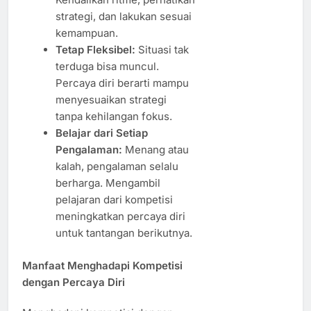
strategi, dan lakukan sesuai
kemampuan.
Tetap Fleksibel:
Situasi tak
terduga bisa muncul.
Percaya diri berarti mampu
menyesuaikan strategi
tanpa kehilangan fokus.
Belajar dari Setiap
Pengalaman:
Menang atau
kalah, pengalaman selalu
berharga. Mengambil
pelajaran dari kompetisi
meningkatkan percaya diri
untuk tantangan berikutnya.
Manfaat Menghadapi Kompetisi
dengan Percaya Diri