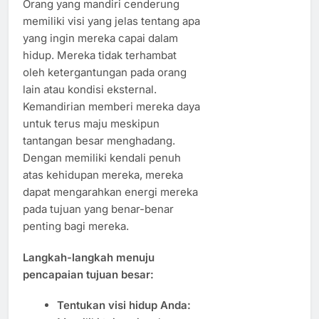
Orang yang mandiri cenderung
memiliki visi yang jelas tentang apa
yang ingin mereka capai dalam
hidup. Mereka tidak terhambat
oleh ketergantungan pada orang
lain atau kondisi eksternal.
Kemandirian memberi mereka daya
untuk terus maju meskipun
tantangan besar menghadang.
Dengan memiliki kendali penuh
atas kehidupan mereka, mereka
dapat mengarahkan energi mereka
pada tujuan yang benar-benar
penting bagi mereka.
Langkah-langkah menuju
pencapaian tujuan besar:
Tentukan visi hidup Anda: