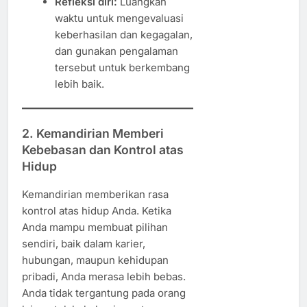
Refleksi diri:
Luangkan
waktu untuk mengevaluasi
keberhasilan dan kegagalan,
dan gunakan pengalaman
tersebut untuk berkembang
lebih baik.
2. Kemandirian Memberi
Kebebasan dan Kontrol atas
Hidup
Kemandirian memberikan rasa
kontrol atas hidup Anda. Ketika
Anda mampu membuat pilihan
sendiri, baik dalam karier,
hubungan, maupun kehidupan
pribadi, Anda merasa lebih bebas.
Anda tidak tergantung pada orang