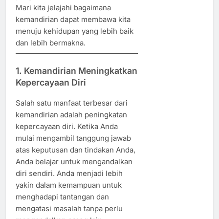
Mari kita jelajahi bagaimana
kemandirian dapat membawa kita
menuju kehidupan yang lebih baik
dan lebih bermakna.
1. Kemandirian Meningkatkan
Kepercayaan Diri
Salah satu manfaat terbesar dari
kemandirian adalah peningkatan
kepercayaan diri. Ketika Anda
mulai mengambil tanggung jawab
atas keputusan dan tindakan Anda,
Anda belajar untuk mengandalkan
diri sendiri. Anda menjadi lebih
yakin dalam kemampuan untuk
menghadapi tantangan dan
mengatasi masalah tanpa perlu