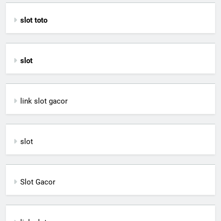
slot toto
slot
link slot gacor
slot
Slot Gacor